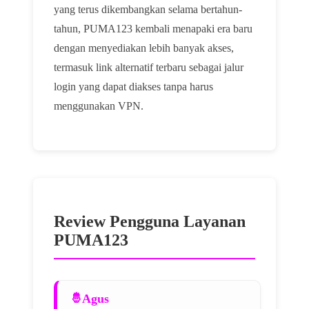
yang terus dikembangkan selama bertahun-
tahun, PUMA123 kembali menapaki era baru
dengan menyediakan lebih banyak akses,
termasuk link alternatif terbaru sebagai jalur
login yang dapat diakses tanpa harus
menggunakan VPN.
Review Pengguna Layanan
PUMA123
Agus