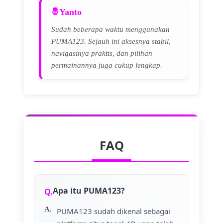
Yanto
Sudah beberapa waktu menggunakan
PUMA123. Sejauh ini aksesnya stabil,
navigasinya praktis, dan pilihan
permainannya juga cukup lengkap.
FAQ
Apa itu PUMA123?
PUMA123 sudah dikenal sebagai