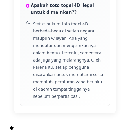
Apakah toto togel 4D ilegal
untuk dimainkan??
Status hukum toto togel 4D
berbeda-beda di setiap negara
maupun wilayah. Ada yang
mengatur dan mengizinkannya
dalam bentuk tertentu, sementara
ada juga yang melarangnya. Oleh
karena itu, setiap pengguna
disarankan untuk memahami serta
mematuhi peraturan yang berlaku
di daerah tempat tinggalnya
sebelum berpartisipasi.