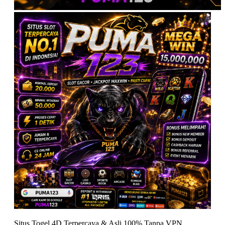
Situs Togel 4D Terpercaya & Asli 100% Tanpa VPN