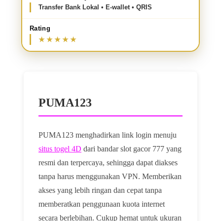
Transfer Bank Lokal • E-wallet • QRIS
Rating
PUMA123
PUMA123 menghadirkan link login menuju
situs togel 4D
dari bandar slot gacor 777 yang
resmi dan terpercaya, sehingga dapat diakses
tanpa harus menggunakan VPN. Memberikan
akses yang lebih ringan dan cepat tanpa
memberatkan penggunaan kuota internet
secara berlebihan. Cukup hemat untuk ukuran