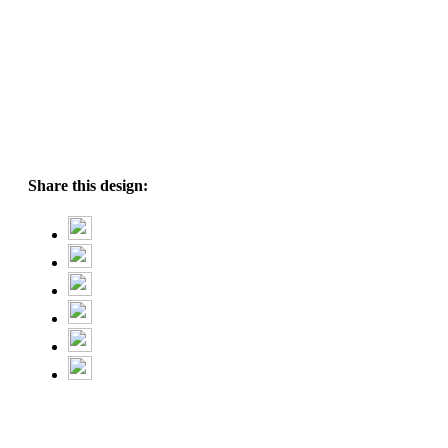
Share this design: