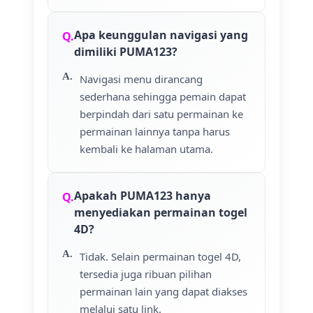
Apa keunggulan navigasi yang
dimiliki PUMA123?
Navigasi menu dirancang
sederhana sehingga pemain dapat
berpindah dari satu permainan ke
permainan lainnya tanpa harus
kembali ke halaman utama.
Apakah PUMA123 hanya
menyediakan permainan togel
4D?
Tidak. Selain permainan togel 4D,
tersedia juga ribuan pilihan
permainan lain yang dapat diakses
melalui satu link.