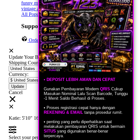
funny
music
anime
movies
television
sports
sci-fi
vintage
animals
drinks
food
politics
All Popular Designs
Support
Order Status
FAQ
Contact Us
Update Your Browsing Preferences
Shipping Country:
Currency:
• DEPOSIT LEBIH AMAN DAN CEPAT
Gunakan Pembayaran Modern
QRIS
Cukup
Cancel
Masukan Nominal Lalu Scan Barcode, Tunggu
-1 Menit Saldo Berhasil di Proses.
• Proses registrasi cepat hanya dengan
REKENING & EMAIL
tanpa prosedur rumit.
Katie:
5'10"
160
• penting yang perlu diperhatikan saat
melakukan pembayaran QRIS untuk bermain
SITUS
yang digunakan benar-benar
terpercaya.
Select your person: