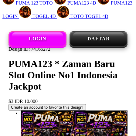
PUMA 123 TOTO
PUMA123 4D
PUMA123
LOGIN
TOGEL 4D
TOTO TOGEL 4D
LOGIN
DAFTAR
Design ID: 74165272
PUMA123 * Zaman Baru
Slot Online No1 Indonesia
Jackpot
$3
IDR 10.000
Create an account to favorite this design!