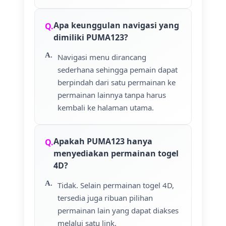
Apa keunggulan navigasi yang
dimiliki PUMA123?
Navigasi menu dirancang
sederhana sehingga pemain dapat
berpindah dari satu permainan ke
permainan lainnya tanpa harus
kembali ke halaman utama.
Apakah PUMA123 hanya
menyediakan permainan togel
4D?
Tidak. Selain permainan togel 4D,
tersedia juga ribuan pilihan
permainan lain yang dapat diakses
melalui satu link.