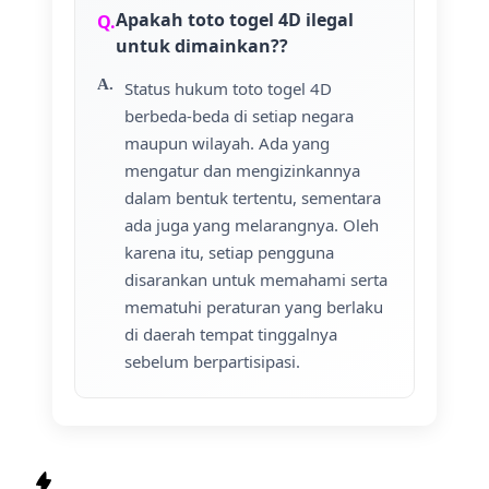
Apakah toto togel 4D ilegal
untuk dimainkan??
Status hukum toto togel 4D
berbeda-beda di setiap negara
maupun wilayah. Ada yang
mengatur dan mengizinkannya
dalam bentuk tertentu, sementara
ada juga yang melarangnya. Oleh
karena itu, setiap pengguna
disarankan untuk memahami serta
mematuhi peraturan yang berlaku
di daerah tempat tinggalnya
sebelum berpartisipasi.