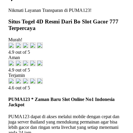
Nikmati
Layanan
Transparan di
PUMA123!
Situs Togel 4D Resmi Dari Bo Slot Gacor 777
Terpercaya
Murah!
4.9 out of 5
Aman
4.9 out of 5
Terjamin
4.6 out of 5
PUMA123 * Zaman Baru Slot Online No1 Indonesia
Jackpot
PUMA123 dapat di akses melalui mobile dengan cepat dan
juga server thailand yang mendukung permainan agar bisa
lebih gacor dan ringan serta livechat yang setiap menemani
anda 24 jam.