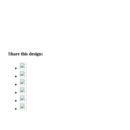
Share this design: