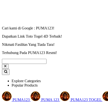
Cari kami di Google : PUMA123!
Dapatkan Link Toto Togel 4D Terbaik!
Nikmati Fasilitas Yang Tiada Tara!
Terhubung Pada PUMA123 Resmi!
Explore Categories
Popular Products
PUMA123
PUMA 123
PUMA123 TOGEL