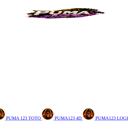
PUMA 123 TOTO
PUMA123 4D
PUMA123 LOG