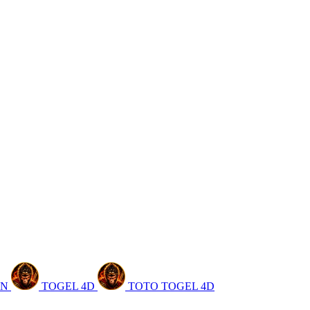
IN
TOGEL 4D
TOTO TOGEL 4D