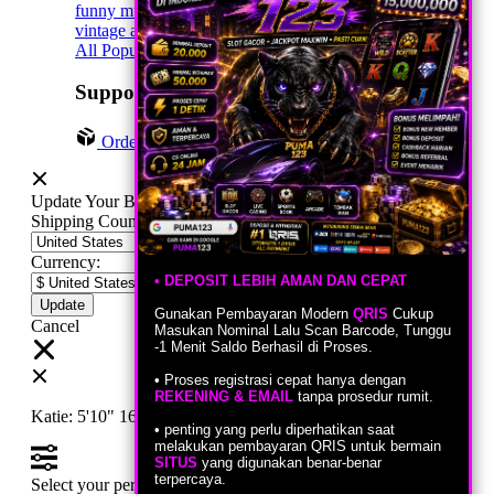
funny
music
anime
movies
television
sports
sci-fi
vintage
animals
drinks
food
politics
All Popular Designs
Support
Order Status
FAQ
Contact Us
Update Your Browsing Preferences
Shipping Country:
Currency:
• DEPOSIT LEBIH AMAN DAN CEPAT
Gunakan Pembayaran Modern
QRIS
Cukup
Cancel
Masukan Nominal Lalu Scan Barcode, Tunggu
-1 Menit Saldo Berhasil di Proses.
• Proses registrasi cepat hanya dengan
REKENING & EMAIL
tanpa prosedur rumit.
Katie:
5'10"
160
• penting yang perlu diperhatikan saat
melakukan pembayaran QRIS untuk bermain
SITUS
yang digunakan benar-benar
terpercaya.
Select your person: