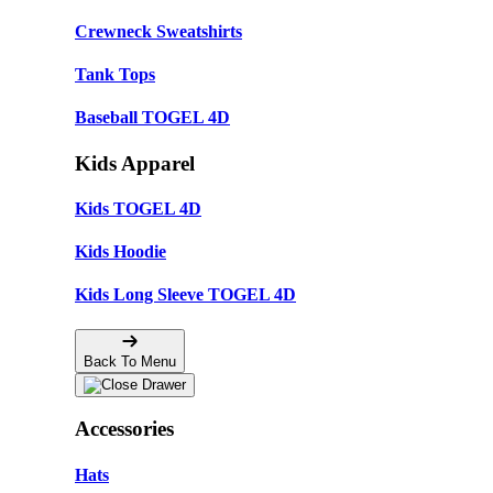
Crewneck Sweatshirts
Tank Tops
Baseball TOGEL 4D
Kids Apparel
Kids TOGEL 4D
Kids Hoodie
Kids Long Sleeve TOGEL 4D
Back To Menu
Accessories
Hats