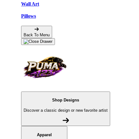
Wall Art
Pillows
Back To Menu
Shop Designs
Discover a classic design or new favorite artist
Apparel