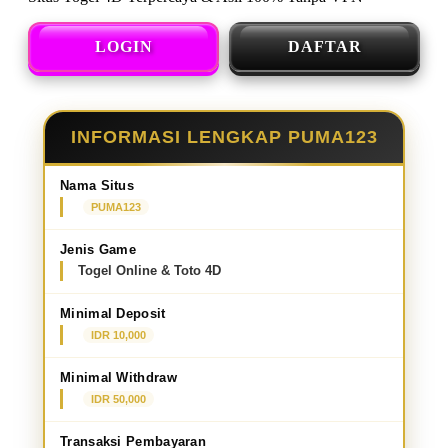
LOGIN
DAFTAR
INFORMASI LENGKAP PUMA123
Nama Situs
PUMA123
Jenis Game
Togel Online & Toto 4D
Minimal Deposit
IDR 10,000
Minimal Withdraw
IDR 50,000
Transaksi Pembayaran