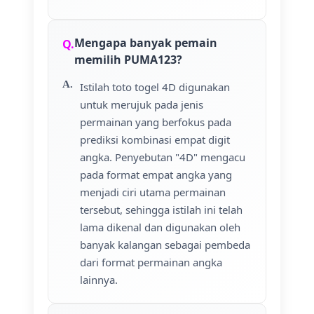
Mengapa banyak pemain
memilih PUMA123?
Istilah toto togel 4D digunakan
untuk merujuk pada jenis
permainan yang berfokus pada
prediksi kombinasi empat digit
angka. Penyebutan "4D" mengacu
pada format empat angka yang
menjadi ciri utama permainan
tersebut, sehingga istilah ini telah
lama dikenal dan digunakan oleh
banyak kalangan sebagai pembeda
dari format permainan angka
lainnya.