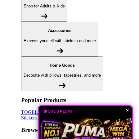
Shop for Adults & Kids
Accessories
Express yourself with stickers and more
Home Goods
Decorate with pillows, tapestries, and more
Popular Products
×
🟢 SITUS RESMI
TOGEL 4D
Shorts
Hoodies
Hats
Kids TOGEL 4D
Stickers
Tank Tops
Mugs
Browse All Topics