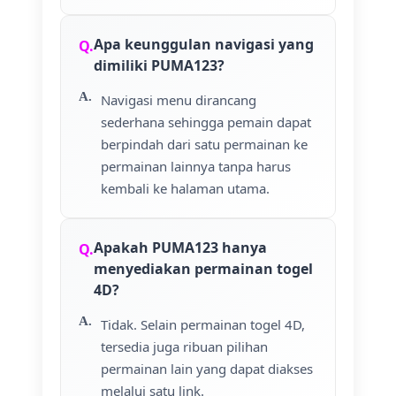
Apa keunggulan navigasi yang
dimiliki PUMA123?
Navigasi menu dirancang
sederhana sehingga pemain dapat
berpindah dari satu permainan ke
permainan lainnya tanpa harus
kembali ke halaman utama.
Apakah PUMA123 hanya
menyediakan permainan togel
4D?
Tidak. Selain permainan togel 4D,
tersedia juga ribuan pilihan
permainan lain yang dapat diakses
melalui satu link.