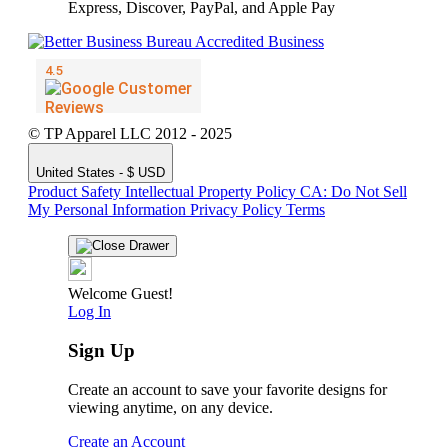
© TP Apparel LLC 2012 - 2025
United States - $ USD
Product Safety
Intellectual Property Policy
CA: Do Not Sell
My Personal Information
Privacy Policy
Terms
Welcome Guest!
Log In
Sign Up
Create an account to save your favorite designs for
viewing anytime, on any device.
Create an Account