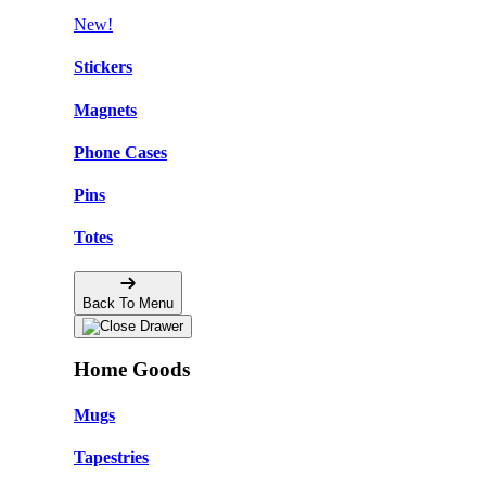
New!
Stickers
Magnets
Phone Cases
Pins
Totes
Back To Menu
Home Goods
Mugs
Tapestries