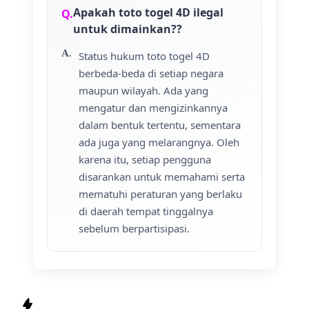
Apakah toto togel 4D ilegal
untuk dimainkan??
Status hukum toto togel 4D
berbeda-beda di setiap negara
maupun wilayah. Ada yang
mengatur dan mengizinkannya
dalam bentuk tertentu, sementara
ada juga yang melarangnya. Oleh
karena itu, setiap pengguna
disarankan untuk memahami serta
mematuhi peraturan yang berlaku
di daerah tempat tinggalnya
sebelum berpartisipasi.