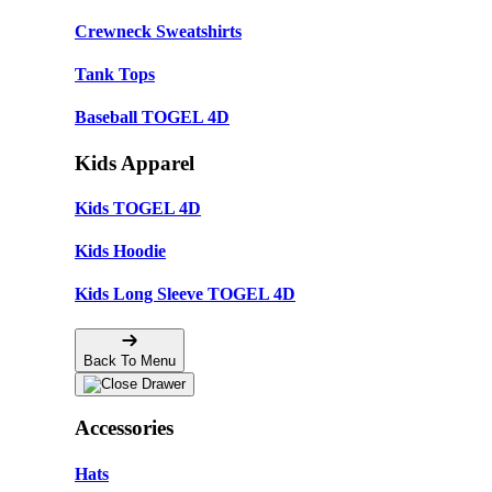
Crewneck Sweatshirts
Tank Tops
Baseball TOGEL 4D
Kids Apparel
Kids TOGEL 4D
Kids Hoodie
Kids Long Sleeve TOGEL 4D
Back To Menu
Accessories
Hats