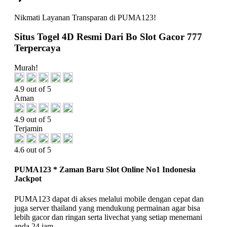
Nikmati
Layanan
Transparan di
PUMA123!
Situs Togel 4D Resmi Dari Bo Slot Gacor 777
Terpercaya
Murah!
4.9 out of 5
Aman
4.9 out of 5
Terjamin
4.6 out of 5
PUMA123 * Zaman Baru Slot Online No1 Indonesia
Jackpot
PUMA123 dapat di akses melalui mobile dengan cepat dan
juga server thailand yang mendukung permainan agar bisa
lebih gacor dan ringan serta livechat yang setiap menemani
anda 24 jam.