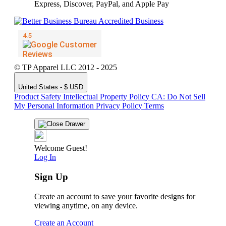
© TP Apparel LLC 2012 - 2025
United States - $ USD
Product Safety
Intellectual Property Policy
CA: Do Not Sell
My Personal Information
Privacy Policy
Terms
Welcome Guest!
Log In
Sign Up
Create an account to save your favorite designs for
viewing anytime, on any device.
Create an Account