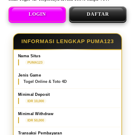
LOGIN
DAFTAR
INFORMASI LENGKAP PUMA123
Nama Situs
PUMA123
Jenis Game
Togel Online & Toto 4D
Minimal Deposit
IDR 10,000
Minimal Withdraw
IDR 50,000
Transaksi Pembayaran