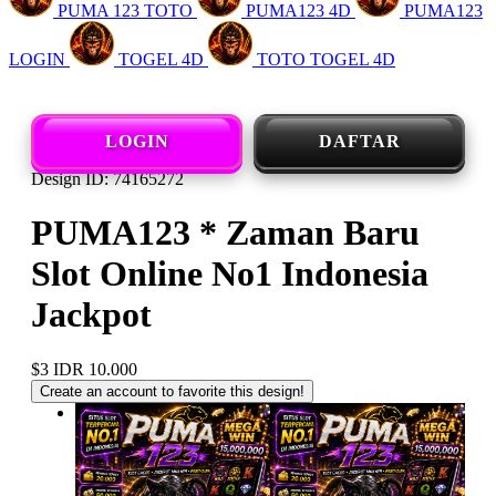
PUMA 123 TOTO
PUMA123 4D
PUMA123
LOGIN
TOGEL 4D
TOTO TOGEL 4D
LOGIN
DAFTAR
Design ID: 74165272
PUMA123 * Zaman Baru
Slot Online No1 Indonesia
Jackpot
$3
IDR 10.000
Create an account to favorite this design!