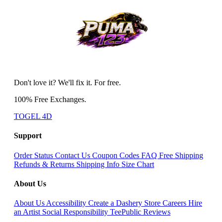
Don't love it? We'll fix it. For free.
100% Free Exchanges.
TOGEL 4D
Support
Order Status
Contact Us
Coupon Codes
FAQ
Free Shipping
Refunds & Returns
Shipping Info
Size Chart
About Us
About Us
Accessibility
Create a Dashery Store
Careers
Hire
an Artist
Social Responsibility
TeePublic Reviews