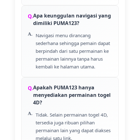
Apa keunggulan navigasi yang
dimiliki PUMA123?
Navigasi menu dirancang
sederhana sehingga pemain dapat
berpindah dari satu permainan ke
permainan lainnya tanpa harus
kembali ke halaman utama.
Apakah PUMA123 hanya
menyediakan permainan togel
4D?
Tidak. Selain permainan togel 4D,
tersedia juga ribuan pilihan
permainan lain yang dapat diakses
melalui satu link.