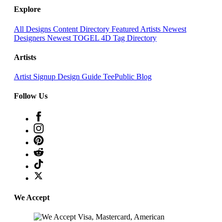
Explore
All Designs
Content Directory
Featured Artists
Newest
Designers
Newest TOGEL 4D
Tag Directory
Artists
Artist Signup
Design Guide
TeePublic Blog
Follow Us
We Accept