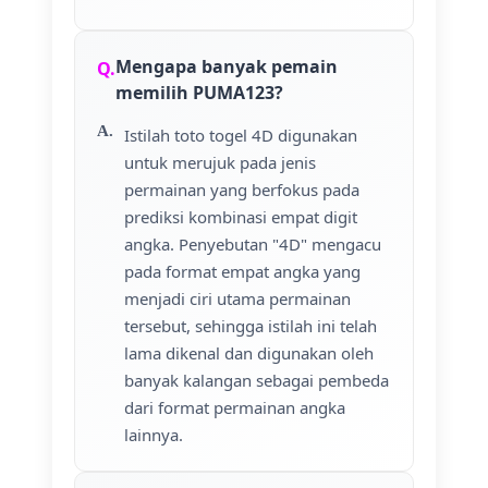
Mengapa banyak pemain
memilih PUMA123?
Istilah toto togel 4D digunakan
untuk merujuk pada jenis
permainan yang berfokus pada
prediksi kombinasi empat digit
angka. Penyebutan "4D" mengacu
pada format empat angka yang
menjadi ciri utama permainan
tersebut, sehingga istilah ini telah
lama dikenal dan digunakan oleh
banyak kalangan sebagai pembeda
dari format permainan angka
lainnya.