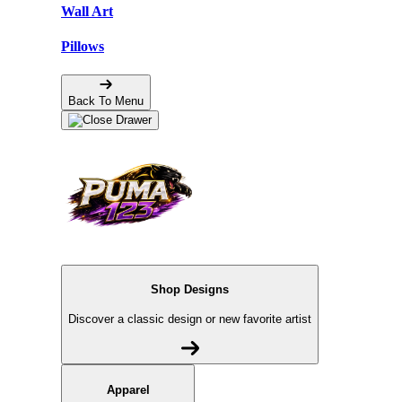
Wall Art
Pillows
Back To Menu
Shop Designs
Discover a classic design or new favorite artist
Apparel