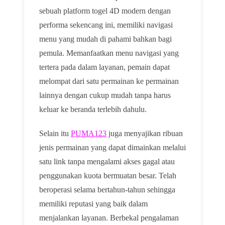
sebuah platform togel 4D modern dengan
performa sekencang ini, memiliki navigasi
menu yang mudah di pahami bahkan bagi
pemula. Memanfaatkan menu navigasi yang
tertera pada dalam layanan, pemain dapat
melompat dari satu permainan ke permainan
lainnya dengan cukup mudah tanpa harus
keluar ke beranda terlebih dahulu.
Selain itu
PUMA123
juga menyajikan ribuan
jenis permainan yang dapat dimainkan melalui
satu link tanpa mengalami akses gagal atau
penggunakan kuota bermuatan besar. Telah
beroperasi selama bertahun-tahun sehingga
memiliki reputasi yang baik dalam
menjalankan layanan. Berbekal pengalaman