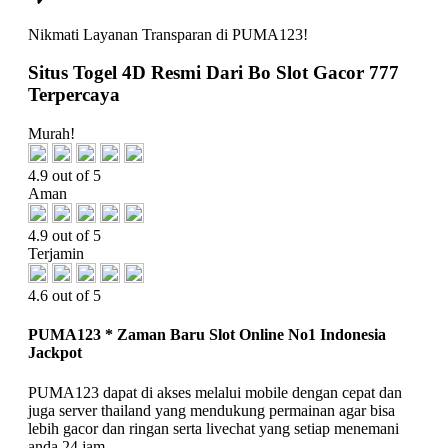
Nikmati
Layanan
Transparan di
PUMA123!
Situs Togel 4D Resmi Dari Bo Slot Gacor 777
Terpercaya
Murah!
4.9 out of 5
Aman
4.9 out of 5
Terjamin
4.6 out of 5
PUMA123 * Zaman Baru Slot Online No1 Indonesia
Jackpot
PUMA123 dapat di akses melalui mobile dengan cepat dan
juga server thailand yang mendukung permainan agar bisa
lebih gacor dan ringan serta livechat yang setiap menemani
anda 24 jam.