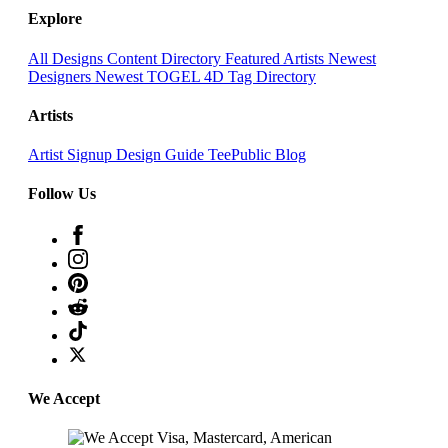
Explore
All Designs
Content Directory
Featured Artists
Newest
Designers
Newest TOGEL 4D
Tag Directory
Artists
Artist Signup
Design Guide
TeePublic Blog
Follow Us
We Accept