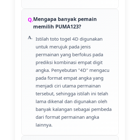
Mengapa banyak pemain
memilih PUMA123?
Istilah toto togel 4D digunakan
untuk merujuk pada jenis
permainan yang berfokus pada
prediksi kombinasi empat digit
angka. Penyebutan "4D" mengacu
pada format empat angka yang
menjadi ciri utama permainan
tersebut, sehingga istilah ini telah
lama dikenal dan digunakan oleh
banyak kalangan sebagai pembeda
dari format permainan angka
lainnya.