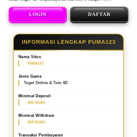
LOGIN
DAFTAR
INFORMASI LENGKAP PUMA123
Nama Situs
PUMA123
Jenis Game
Togel Online & Toto 4D
Minimal Deposit
IDR 10,000
Minimal Withdraw
IDR 50,000
Transaksi Pembayaran