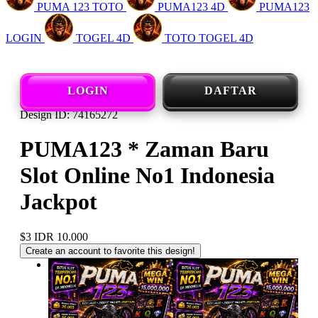
PUMA 123 TOTO
PUMA123 4D
PUMA123
LOGIN
TOGEL 4D
TOTO TOGEL 4D
LOGIN
DAFTAR
Design ID: 74165272
PUMA123 * Zaman Baru
Slot Online No1 Indonesia
Jackpot
$3
IDR 10.000
Create an account to favorite this design!