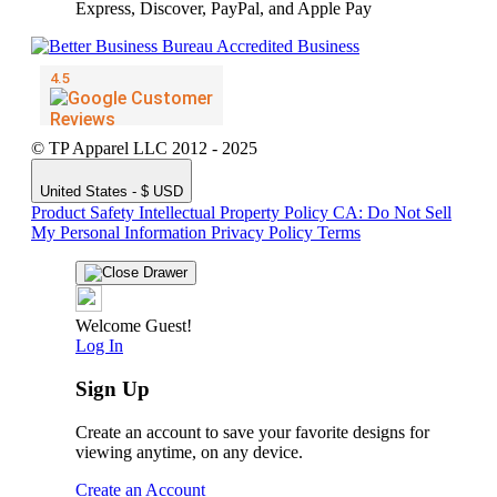
© TP Apparel LLC 2012 - 2025
United States - $ USD
Product Safety
Intellectual Property Policy
CA: Do Not Sell
My Personal Information
Privacy Policy
Terms
Welcome Guest!
Log In
Sign Up
Create an account to save your favorite designs for
viewing anytime, on any device.
Create an Account