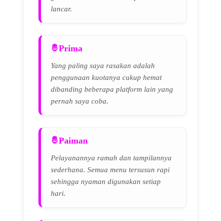
lancar.
Prima
Yang paling saya rasakan adalah
penggunaan kuotanya cukup hemat
dibanding beberapa platform lain yang
pernah saya coba.
Paiman
Pelayanannya ramah dan tampilannya
sederhana. Semua menu tersusun rapi
sehingga nyaman digunakan setiap
hari.