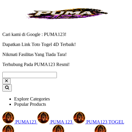
Cari kami di Google : PUMA123!
Dapatkan Link Toto Togel 4D Terbaik!
Nikmati Fasilitas Yang Tiada Tara!
Terhubung Pada PUMA123 Resmi!
Explore Categories
Popular Products
PUMA123
PUMA 123
PUMA123 TOGEL