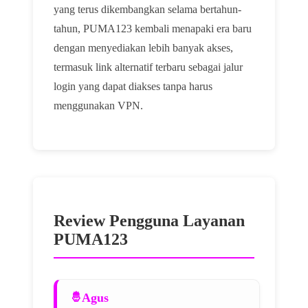
yang terus dikembangkan selama bertahun-
tahun, PUMA123 kembali menapaki era baru
dengan menyediakan lebih banyak akses,
termasuk link alternatif terbaru sebagai jalur
login yang dapat diakses tanpa harus
menggunakan VPN.
Review Pengguna Layanan
PUMA123
Agus