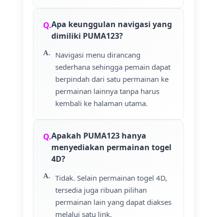
Apa keunggulan navigasi yang
dimiliki PUMA123?
Navigasi menu dirancang
sederhana sehingga pemain dapat
berpindah dari satu permainan ke
permainan lainnya tanpa harus
kembali ke halaman utama.
Apakah PUMA123 hanya
menyediakan permainan togel
4D?
Tidak. Selain permainan togel 4D,
tersedia juga ribuan pilihan
permainan lain yang dapat diakses
melalui satu link.