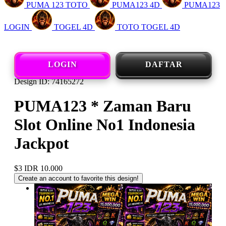
PUMA 123 TOTO
PUMA123 4D
PUMA123
LOGIN
TOGEL 4D
TOTO TOGEL 4D
LOGIN
DAFTAR
Design ID: 74165272
PUMA123 * Zaman Baru
Slot Online No1 Indonesia
Jackpot
$3
IDR 10.000
Create an account to favorite this design!