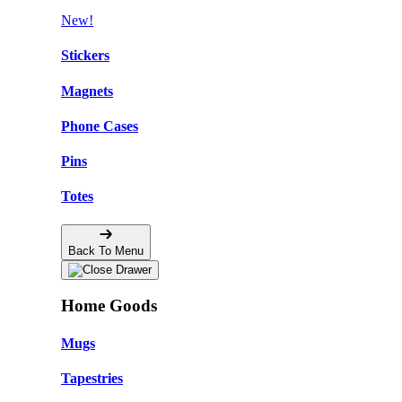
New!
Stickers
Magnets
Phone Cases
Pins
Totes
Back To Menu
Home Goods
Mugs
Tapestries