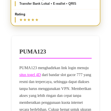
Transfer Bank Lokal • E-wallet • QRIS
Rating
PUMA123
PUMA123 menghadirkan link login menuju
situs togel 4D
dari bandar slot gacor 777 yang
resmi dan terpercaya, sehingga dapat diakses
tanpa harus menggunakan VPN. Memberikan
akses yang lebih ringan dan cepat tanpa
memberatkan penggunaan kuota internet
secara berlebihan. Cukup hemat untuk ukuran