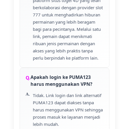
platform situs togel 4D yang telah
berkolaborasi dengan provider slot
777 untuk menghadirkan hiburan
permainan yang lebih beragam
bagi para pecintanya. Melalui satu
link, pemain dapat menikmati
ribuan jenis permainan dengan
akses yang lebih praktis tanpa
perlu berpindah ke platform lain.
Apakah login ke PUMA123
harus menggunakan VPN?
Tidak. Link login dan link alternatif
PUMA123 dapat diakses tanpa
harus menggunakan VPN sehingga
proses masuk ke layanan menjadi
lebih mudah.