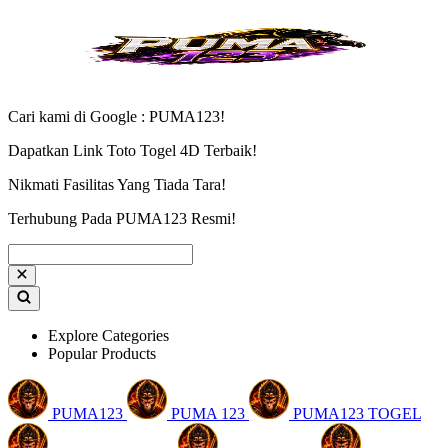
Cari kami di Google : PUMA123!
Dapatkan Link Toto Togel 4D Terbaik!
Nikmati Fasilitas Yang Tiada Tara!
Terhubung Pada PUMA123 Resmi!
Explore Categories
Popular Products
PUMA123
PUMA 123
PUMA123 TOGEL