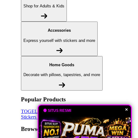
Shop for Adults & Kids
Accessories
Express yourself with stickers and more
Home Goods
Decorate with pillows, tapestries, and more
Popular Products
×
🟢 SITUS RESMI
TOGEL 4D
Shorts
Hoodies
Hats
Kids TOGEL 4D
Stickers
Tank Tops
Mugs
Browse All Topics