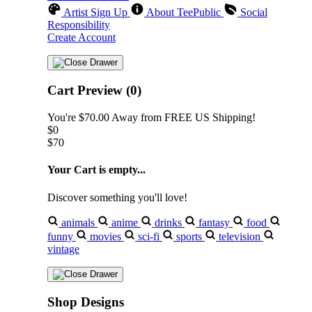
Artist Sign Up
About TeePublic
Social
Responsibility
Create Account
Cart Preview (0)
You're
$70.00
Away from
FREE US Shipping!
$0
$70
Your Cart is empty...
Discover something you'll love!
animals
anime
drinks
fantasy
food
funny
movies
sci-fi
sports
television
vintage
Shop Designs