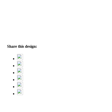
Share this design: