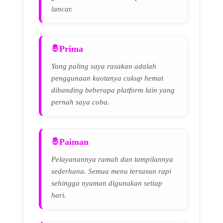
lancar.
Prima
Yang paling saya rasakan adalah
penggunaan kuotanya cukup hemat
dibanding beberapa platform lain yang
pernah saya coba.
Paiman
Pelayanannya ramah dan tampilannya
sederhana. Semua menu tersusun rapi
sehingga nyaman digunakan setiap
hari.