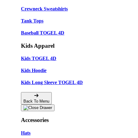
Crewneck Sweatshirts
Tank Tops
Baseball TOGEL 4D
Kids Apparel
Kids TOGEL 4D
Kids Hoodie
Kids Long Sleeve TOGEL 4D
Back To Menu
Accessories
Hats