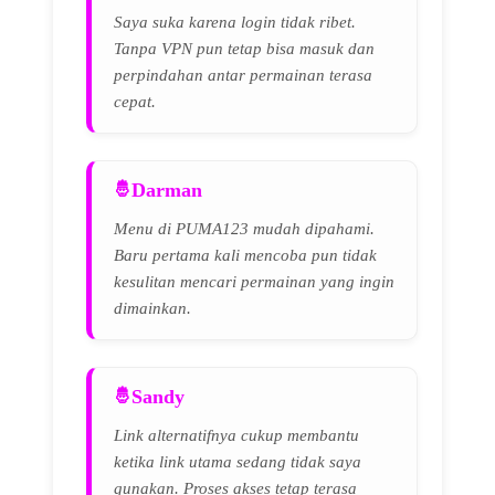
Saya suka karena login tidak ribet.
Tanpa VPN pun tetap bisa masuk dan
perpindahan antar permainan terasa
cepat.
Darman
Menu di PUMA123 mudah dipahami.
Baru pertama kali mencoba pun tidak
kesulitan mencari permainan yang ingin
dimainkan.
Sandy
Link alternatifnya cukup membantu
ketika link utama sedang tidak saya
gunakan. Proses akses tetap terasa