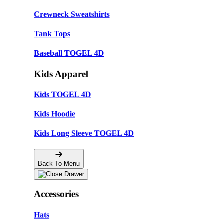
Crewneck Sweatshirts
Tank Tops
Baseball TOGEL 4D
Kids Apparel
Kids TOGEL 4D
Kids Hoodie
Kids Long Sleeve TOGEL 4D
Back To Menu
Accessories
Hats