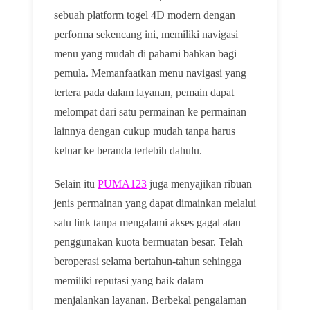
sebuah platform togel 4D modern dengan
performa sekencang ini, memiliki navigasi
menu yang mudah di pahami bahkan bagi
pemula. Memanfaatkan menu navigasi yang
tertera pada dalam layanan, pemain dapat
melompat dari satu permainan ke permainan
lainnya dengan cukup mudah tanpa harus
keluar ke beranda terlebih dahulu.
Selain itu
PUMA123
juga menyajikan ribuan
jenis permainan yang dapat dimainkan melalui
satu link tanpa mengalami akses gagal atau
penggunakan kuota bermuatan besar. Telah
beroperasi selama bertahun-tahun sehingga
memiliki reputasi yang baik dalam
menjalankan layanan. Berbekal pengalaman