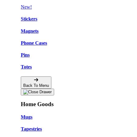
New!
Stickers
Magnets
Phone Cases
Pins
Totes
Back To Menu
Home Goods
Mugs
Tapestries