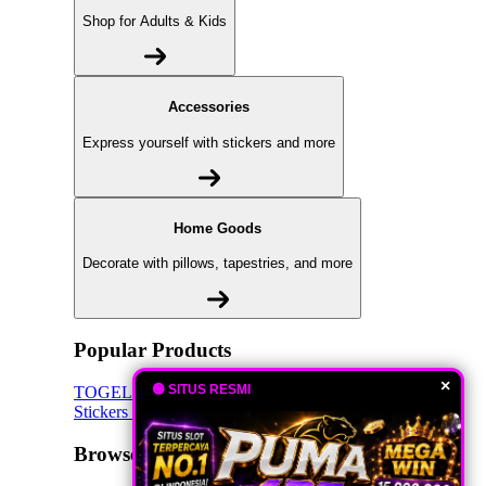
Shop for Adults & Kids
Accessories
Express yourself with stickers and more
Home Goods
Decorate with pillows, tapestries, and more
Popular Products
×
🟢 SITUS RESMI
TOGEL 4D
Shorts
Hoodies
Hats
Kids TOGEL 4D
Stickers
Tank Tops
Mugs
Browse All Topics