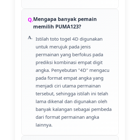
Mengapa banyak pemain
memilih PUMA123?
Istilah toto togel 4D digunakan
untuk merujuk pada jenis
permainan yang berfokus pada
prediksi kombinasi empat digit
angka. Penyebutan "4D" mengacu
pada format empat angka yang
menjadi ciri utama permainan
tersebut, sehingga istilah ini telah
lama dikenal dan digunakan oleh
banyak kalangan sebagai pembeda
dari format permainan angka
lainnya.