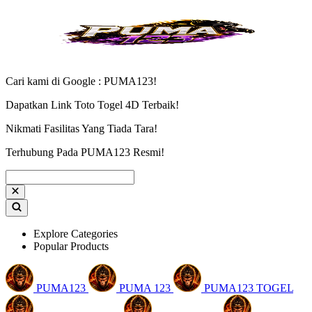
Cari kami di Google : PUMA123!
Dapatkan Link Toto Togel 4D Terbaik!
Nikmati Fasilitas Yang Tiada Tara!
Terhubung Pada PUMA123 Resmi!
Explore Categories
Popular Products
PUMA123
PUMA 123
PUMA123 TOGEL