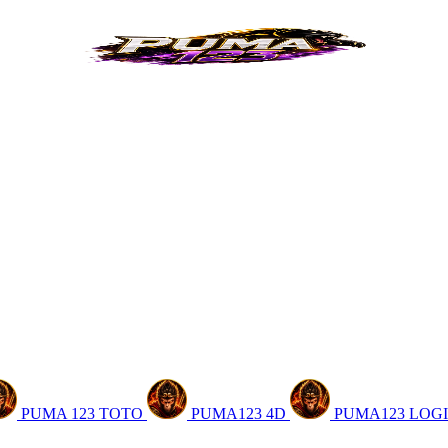
PUMA 123 TOTO
PUMA123 4D
PUMA123 LOG