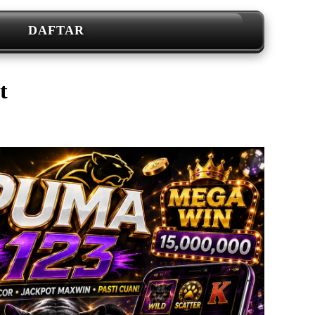
DAFTAR
t