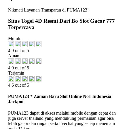
Nikmati
Layanan
Transparan di
PUMA123!
Situs Togel 4D Resmi Dari Bo Slot Gacor 777
Terpercaya
Murah!
4.9 out of 5
Aman
4.9 out of 5
Terjamin
4.6 out of 5
PUMA123 * Zaman Baru Slot Online No1 Indonesia
Jackpot
PUMA123 dapat di akses melalui mobile dengan cepat dan
juga server thailand yang mendukung permainan agar bisa
lebih gacor dan ringan serta livechat yang setiap menemani
anda 24 jam.