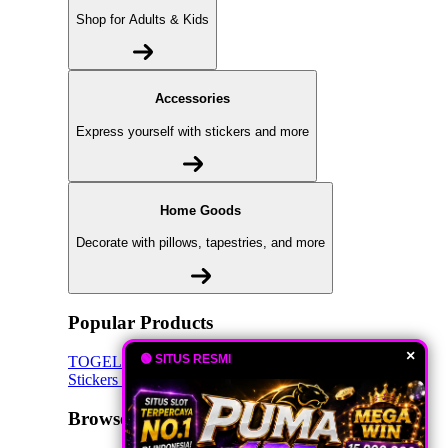
Shop for Adults & Kids
Accessories
Express yourself with stickers and more
Home Goods
Decorate with pillows, tapestries, and more
Popular Products
×
🟢 SITUS RESMI
TOGEL 4D
Shorts
Hoodies
Hats
Kids TOGEL 4D
Stickers
Tank Tops
Mugs
Browse All Topics