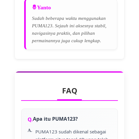
Yanto
Sudah beberapa waktu menggunakan
PUMA123. Sejauh ini aksesnya stabil,
navigasinya praktis, dan pilihan
permainannya juga cukup lengkap.
FAQ
Apa itu PUMA123?
PUMA123 sudah dikenal sebagai