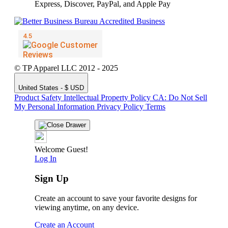
© TP Apparel LLC 2012 - 2025
United States - $ USD
Product Safety
Intellectual Property Policy
CA: Do Not Sell
My Personal Information
Privacy Policy
Terms
Welcome Guest!
Log In
Sign Up
Create an account to save your favorite designs for
viewing anytime, on any device.
Create an Account