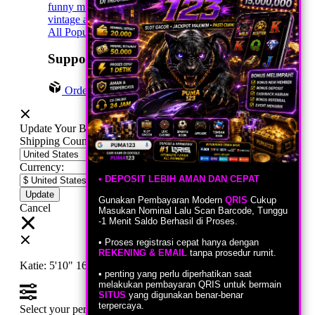
funny
music
anime
movies
television
sports
sci-fi
vintage
animals
drinks
food
politics
All Popular Designs
Support
Order Status
FAQ
Contact Us
Update Your Browsing Preferences
Shipping Country:
Currency:
• DEPOSIT LEBIH AMAN DAN CEPAT
Gunakan Pembayaran Modern
QRIS
Cukup
Cancel
Masukan Nominal Lalu Scan Barcode, Tunggu
-1 Menit Saldo Berhasil di Proses.
• Proses registrasi cepat hanya dengan
REKENING & EMAIL
tanpa prosedur rumit.
Katie:
5'10"
160
• penting yang perlu diperhatikan saat
melakukan pembayaran QRIS untuk bermain
SITUS
yang digunakan benar-benar
terpercaya.
Select your person: