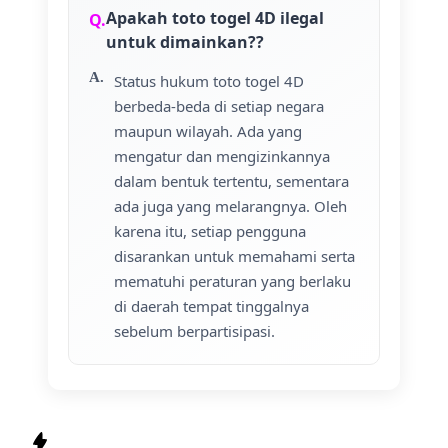
Apakah toto togel 4D ilegal
untuk dimainkan??
Status hukum toto togel 4D
berbeda-beda di setiap negara
maupun wilayah. Ada yang
mengatur dan mengizinkannya
dalam bentuk tertentu, sementara
ada juga yang melarangnya. Oleh
karena itu, setiap pengguna
disarankan untuk memahami serta
mematuhi peraturan yang berlaku
di daerah tempat tinggalnya
sebelum berpartisipasi.