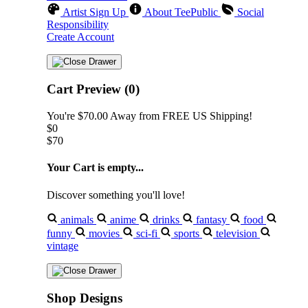
Artist Sign Up
About TeePublic
Social
Responsibility
Create Account
Cart Preview (0)
You're
$70.00
Away from
FREE US Shipping!
$0
$70
Your Cart is empty...
Discover something you'll love!
animals
anime
drinks
fantasy
food
funny
movies
sci-fi
sports
television
vintage
Shop Designs