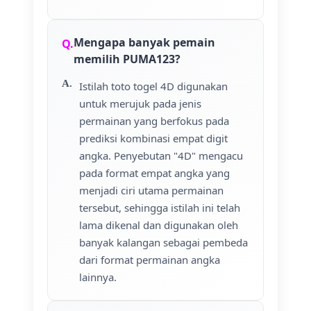
Mengapa banyak pemain
memilih PUMA123?
Istilah toto togel 4D digunakan
untuk merujuk pada jenis
permainan yang berfokus pada
prediksi kombinasi empat digit
angka. Penyebutan "4D" mengacu
pada format empat angka yang
menjadi ciri utama permainan
tersebut, sehingga istilah ini telah
lama dikenal dan digunakan oleh
banyak kalangan sebagai pembeda
dari format permainan angka
lainnya.