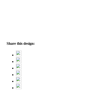
Share this design: