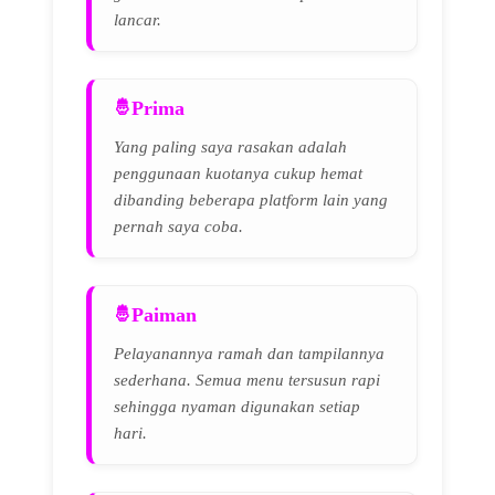
lancar.
Prima
Yang paling saya rasakan adalah
penggunaan kuotanya cukup hemat
dibanding beberapa platform lain yang
pernah saya coba.
Paiman
Pelayanannya ramah dan tampilannya
sederhana. Semua menu tersusun rapi
sehingga nyaman digunakan setiap
hari.