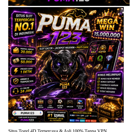
Situs Togel 4D Terpercaya & Asli 100% Tanpa VPN