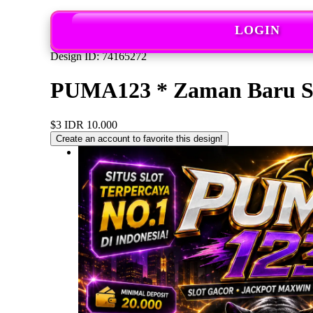
LOGIN
Design ID: 74165272
PUMA123 * Zaman Baru Slo
$3
IDR 10.000
Create an account to favorite this design!