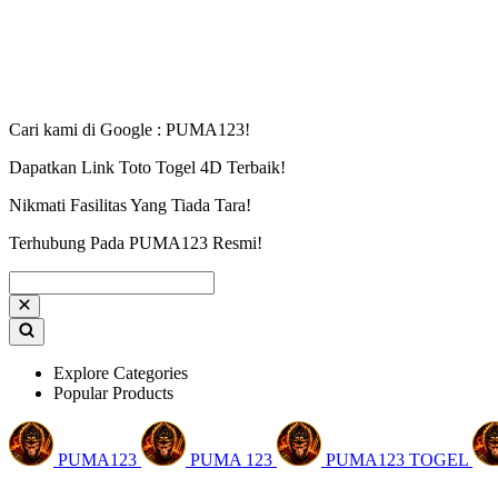
Cari kami di Google : PUMA123!
Dapatkan Link Toto Togel 4D Terbaik!
Nikmati Fasilitas Yang Tiada Tara!
Terhubung Pada PUMA123 Resmi!
Explore Categories
Popular Products
PUMA123
PUMA 123
PUMA123 TOGEL