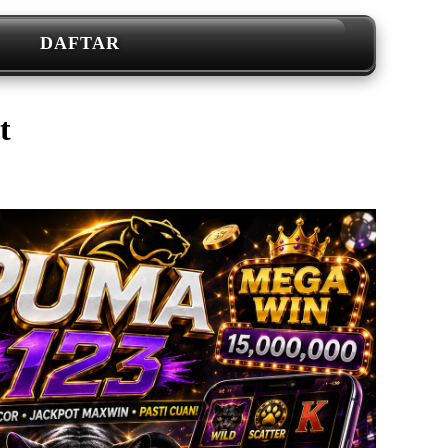
DAFTAR
t