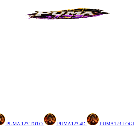
PUMA 123 TOTO
PUMA123 4D
PUMA123 LOG