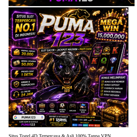
Situs Togel 4D Terpercaya & Asli 100% Tanpa VPN