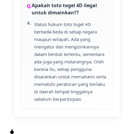
Apakah toto togel 4D ilegal
untuk dimainkan??
Status hukum toto togel 4D
berbeda-beda di setiap negara
maupun wilayah. Ada yang
mengatur dan mengizinkannya
dalam bentuk tertentu, sementara
ada juga yang melarangnya. Oleh
karena itu, setiap pengguna
disarankan untuk memahami serta
mematuhi peraturan yang berlaku
di daerah tempat tinggalnya
sebelum berpartisipasi.