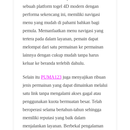
sebuah platform togel 4D modern dengan
performa sekencang ini, memiliki navigasi
menu yang mudah di pahami bahkan bagi
pemula. Memanfaatkan menu navigasi yang
tertera pada dalam layanan, pemain dapat
melompat dari satu permainan ke permainan
lainnya dengan cukup mudah tanpa harus
keluar ke beranda terlebih dahulu.
Selain itu
PUMA123
juga menyajikan ribuan
jenis permainan yang dapat dimainkan melalui
satu link tanpa mengalami akses gagal atau
penggunakan kuota bermuatan besar. Telah
beroperasi selama bertahun-tahun sehingga
memiliki reputasi yang baik dalam
menjalankan layanan. Berbekal pengalaman