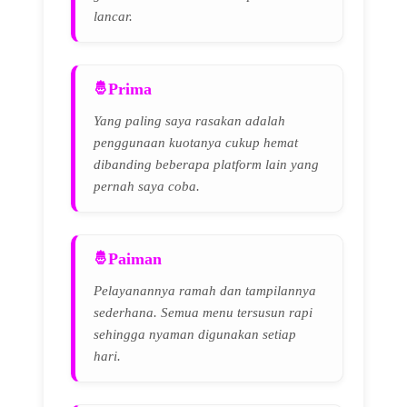
lancar.
Prima
Yang paling saya rasakan adalah
penggunaan kuotanya cukup hemat
dibanding beberapa platform lain yang
pernah saya coba.
Paiman
Pelayanannya ramah dan tampilannya
sederhana. Semua menu tersusun rapi
sehingga nyaman digunakan setiap
hari.