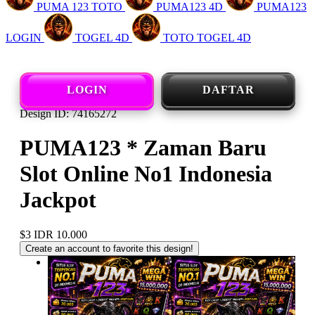
PUMA 123 TOTO
PUMA123 4D
PUMA123
LOGIN
TOGEL 4D
TOTO TOGEL 4D
LOGIN
DAFTAR
Design ID: 74165272
PUMA123 * Zaman Baru
Slot Online No1 Indonesia
Jackpot
$3
IDR 10.000
Create an account to favorite this design!