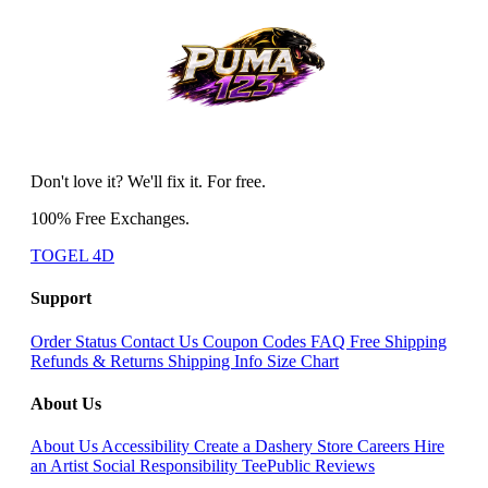
Don't love it? We'll fix it. For free.
100% Free Exchanges.
TOGEL 4D
Support
Order Status
Contact Us
Coupon Codes
FAQ
Free Shipping
Refunds & Returns
Shipping Info
Size Chart
About Us
About Us
Accessibility
Create a Dashery Store
Careers
Hire
an Artist
Social Responsibility
TeePublic Reviews