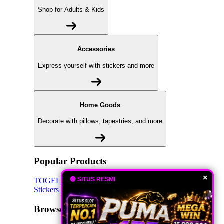
Shop for Adults & Kids
Accessories
Express yourself with stickers and more
Home Goods
Decorate with pillows, tapestries, and more
Popular Products
×
🟢 SITUS RESMI
TOGEL 4D
Shorts
Hoodies
Hats
Kids TOGEL 4D
Stickers
Tank Tops
Mugs
Browse All Topics