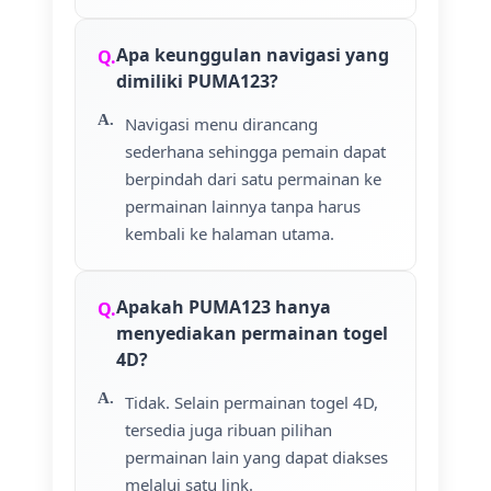
Apa keunggulan navigasi yang
dimiliki PUMA123?
Navigasi menu dirancang
sederhana sehingga pemain dapat
berpindah dari satu permainan ke
permainan lainnya tanpa harus
kembali ke halaman utama.
Apakah PUMA123 hanya
menyediakan permainan togel
4D?
Tidak. Selain permainan togel 4D,
tersedia juga ribuan pilihan
permainan lain yang dapat diakses
melalui satu link.