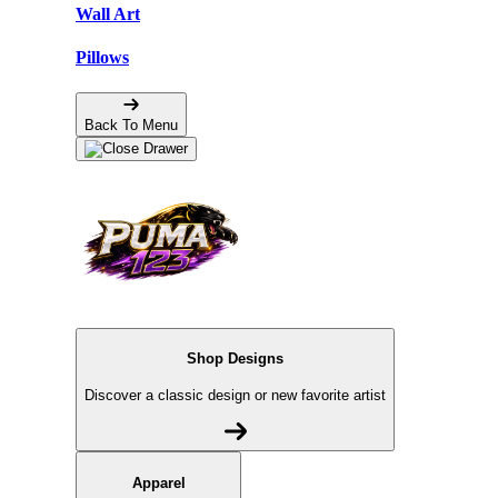
Wall Art
Pillows
Back To Menu
Shop Designs
Discover a classic design or new favorite artist
Apparel