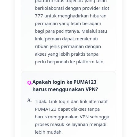
platform situs togel 4D yang telah
berkolaborasi dengan provider slot
777 untuk menghadirkan hiburan
permainan yang lebih beragam
bagi para pecintanya. Melalui satu
link, pemain dapat menikmati
ribuan jenis permainan dengan
akses yang lebih praktis tanpa
perlu berpindah ke platform lain.
Apakah login ke PUMA123
harus menggunakan VPN?
Tidak. Link login dan link alternatif
PUMA123 dapat diakses tanpa
harus menggunakan VPN sehingga
proses masuk ke layanan menjadi
lebih mudah.