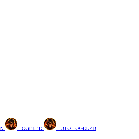
IN
TOGEL 4D
TOTO TOGEL 4D