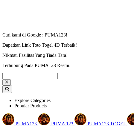
Cari kami di Google : PUMA123!
Dapatkan Link Toto Togel 4D Terbaik!
Nikmati Fasilitas Yang Tiada Tara!
Terhubung Pada PUMA123 Resmi!
Explore Categories
Popular Products
PUMA123
PUMA 123
PUMA123 TOGEL