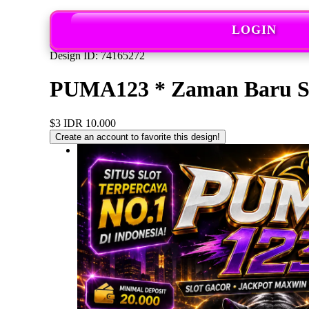
LOGIN
Design ID: 74165272
PUMA123 * Zaman Baru Slo
$3
IDR 10.000
Create an account to favorite this design!