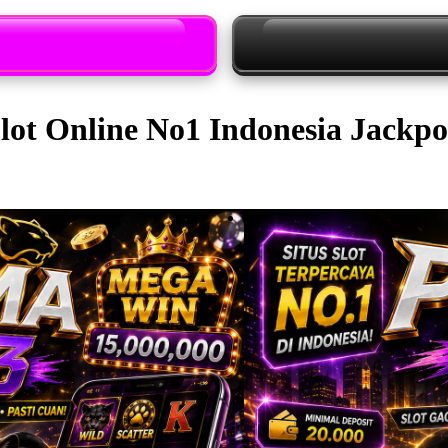
t Online No1 Indonesia Jackpo