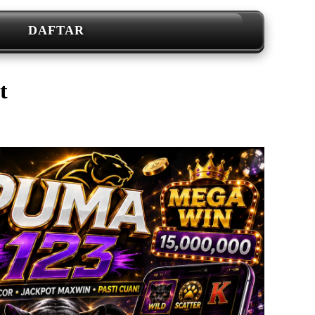
DAFTAR
t