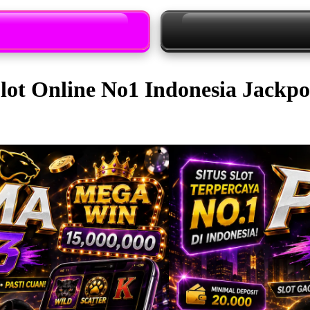
t Online No1 Indonesia Jackpo