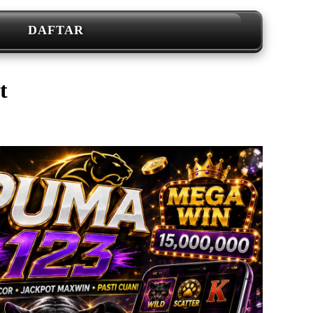
DAFTAR
t