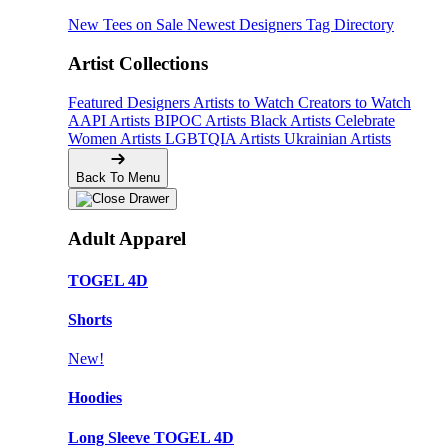
New Tees on Sale
Newest Designers
Tag Directory
Artist Collections
Featured Designers
Artists to Watch
Creators to Watch
AAPI Artists
BIPOC Artists
Black Artists
Celebrate
Women Artists
LGBTQIA Artists
Ukrainian Artists
Back To Menu
Adult Apparel
TOGEL 4D
Shorts
New!
Hoodies
Long Sleeve TOGEL 4D