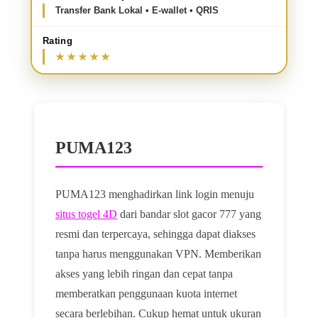
Transfer Bank Lokal • E-wallet • QRIS
Rating
PUMA123
PUMA123 menghadirkan link login menuju
situs togel 4D
dari bandar slot gacor 777 yang
resmi dan terpercaya, sehingga dapat diakses
tanpa harus menggunakan VPN. Memberikan
akses yang lebih ringan dan cepat tanpa
memberatkan penggunaan kuota internet
secara berlebihan. Cukup hemat untuk ukuran