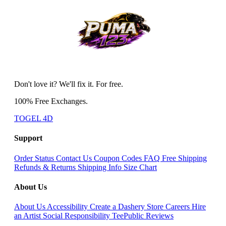
Don't love it? We'll fix it. For free.
100% Free Exchanges.
TOGEL 4D
Support
Order Status
Contact Us
Coupon Codes
FAQ
Free Shipping
Refunds & Returns
Shipping Info
Size Chart
About Us
About Us
Accessibility
Create a Dashery Store
Careers
Hire
an Artist
Social Responsibility
TeePublic Reviews