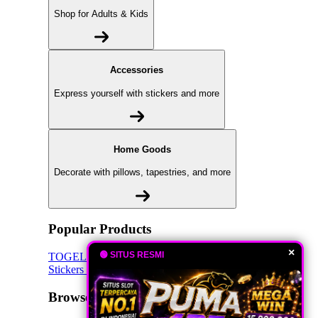
Shop for Adults & Kids
Accessories
Express yourself with stickers and more
Home Goods
Decorate with pillows, tapestries, and more
Popular Products
×
🟢 SITUS RESMI
TOGEL 4D
Shorts
Hoodies
Hats
Kids TOGEL 4D
Stickers
Tank Tops
Mugs
Browse All Topics