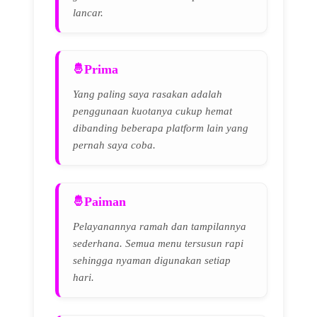
lancar.
Prima
Yang paling saya rasakan adalah
penggunaan kuotanya cukup hemat
dibanding beberapa platform lain yang
pernah saya coba.
Paiman
Pelayanannya ramah dan tampilannya
sederhana. Semua menu tersusun rapi
sehingga nyaman digunakan setiap
hari.