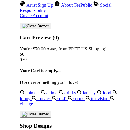
Artist Sign Up
About TeePublic
Social
Responsibility
Create Account
Cart Preview (0)
You're
$70.00
Away from
FREE US Shipping!
$0
$70
Your Cart is empty...
Discover something you'll love!
animals
anime
drinks
fantasy
food
funny
movies
sci-fi
sports
television
vintage
Shop Designs