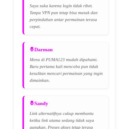
Saya suka karena login tidak ribet.
Tanpa VPN pun tetap bisa masuk dan
perpindahan antar permainan terasa
cepat.
Darman
Menu di PUMA123 mudah dipahami.
Baru pertama kali mencoba pun tidak
kesulitan mencari permainan yang ingin
dimainkan.
Sandy
Link alternatifnya cukup membantu
ketika link utama sedang tidak saya
gunakan. Proses akses tetap terasa