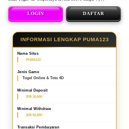
LOGIN
DAFTAR
INFORMASI LENGKAP PUMA123
Nama Situs
PUMA123
Jenis Game
Togel Online & Toto 4D
Minimal Deposit
IDR 10,000
Minimal Withdraw
IDR 50,000
Transaksi Pembayaran