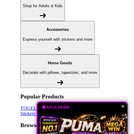
Shop for Adults & Kids
Accessories
Express yourself with stickers and more
Home Goods
Decorate with pillows, tapestries, and more
Popular Products
×
🟢 SITUS RESMI
TOGEL 4D
Shorts
Hoodies
Hats
Kids TOGEL 4D
Stickers
Tank Tops
Mugs
Browse All Topics