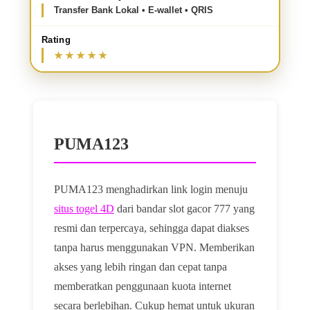
Transfer Bank Lokal • E-wallet • QRIS
Rating
PUMA123
PUMA123 menghadirkan link login menuju
situs togel 4D
dari bandar slot gacor 777 yang
resmi dan terpercaya, sehingga dapat diakses
tanpa harus menggunakan VPN. Memberikan
akses yang lebih ringan dan cepat tanpa
memberatkan penggunaan kuota internet
secara berlebihan. Cukup hemat untuk ukuran