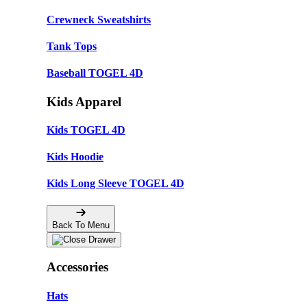
Crewneck Sweatshirts
Tank Tops
Baseball TOGEL 4D
Kids Apparel
Kids TOGEL 4D
Kids Hoodie
Kids Long Sleeve TOGEL 4D
Back To Menu
Accessories
Hats