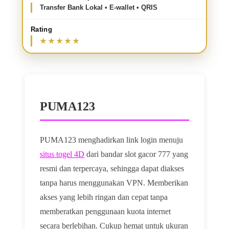
Transfer Bank Lokal • E-wallet • QRIS
Rating
PUMA123
PUMA123 menghadirkan link login menuju
situs togel 4D
dari bandar slot gacor 777 yang
resmi dan terpercaya, sehingga dapat diakses
tanpa harus menggunakan VPN. Memberikan
akses yang lebih ringan dan cepat tanpa
memberatkan penggunaan kuota internet
secara berlebihan. Cukup hemat untuk ukuran