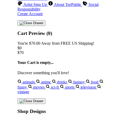
Artist Sign Up
About TeePublic
Social
Responsibility
Create Account
Cart Preview (0)
You're
$70.00
Away from
FREE US Shipping!
$0
$70
Your Cart is empty...
Discover something you'll love!
animals
anime
drinks
fantasy
food
funny
movies
sci-fi
sports
television
vintage
Shop Designs