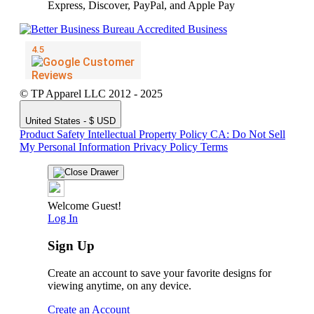
© TP Apparel LLC 2012 - 2025
United States - $ USD
Product Safety
Intellectual Property Policy
CA: Do Not Sell
My Personal Information
Privacy Policy
Terms
Welcome Guest!
Log In
Sign Up
Create an account to save your favorite designs for
viewing anytime, on any device.
Create an Account