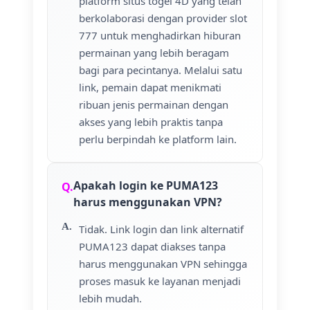
platform situs togel 4D yang telah
berkolaborasi dengan provider slot
777 untuk menghadirkan hiburan
permainan yang lebih beragam
bagi para pecintanya. Melalui satu
link, pemain dapat menikmati
ribuan jenis permainan dengan
akses yang lebih praktis tanpa
perlu berpindah ke platform lain.
Apakah login ke PUMA123
harus menggunakan VPN?
Tidak. Link login dan link alternatif
PUMA123 dapat diakses tanpa
harus menggunakan VPN sehingga
proses masuk ke layanan menjadi
lebih mudah.