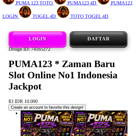
PUMA 123 TOTO
PUMA123 4D
PUMA123
LOGIN
TOGEL 4D
TOTO TOGEL 4D
LOGIN
DAFTAR
Design ID: 74165272
PUMA123 * Zaman Baru
Slot Online No1 Indonesia
Jackpot
$3
IDR 10.000
Create an account to favorite this design!