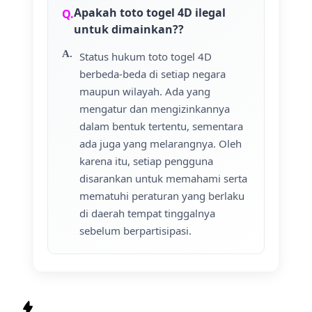
Apakah toto togel 4D ilegal
untuk dimainkan??
Status hukum toto togel 4D
berbeda-beda di setiap negara
maupun wilayah. Ada yang
mengatur dan mengizinkannya
dalam bentuk tertentu, sementara
ada juga yang melarangnya. Oleh
karena itu, setiap pengguna
disarankan untuk memahami serta
mematuhi peraturan yang berlaku
di daerah tempat tinggalnya
sebelum berpartisipasi.