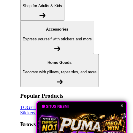
Shop for Adults & Kids
Accessories
Express yourself with stickers and more
Home Goods
Decorate with pillows, tapestries, and more
Popular Products
×
🟢 SITUS RESMI
TOGEL 4D
Shorts
Hoodies
Hats
Kids TOGEL 4D
Stickers
Tank Tops
Mugs
Browse All Topics