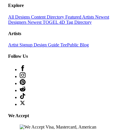
Explore
All Designs
Content Directory
Featured Artists
Newest
Designers
Newest TOGEL 4D
Tag Directory
Artists
Artist Signup
Design Guide
TeePublic Blog
Follow Us
We Accept