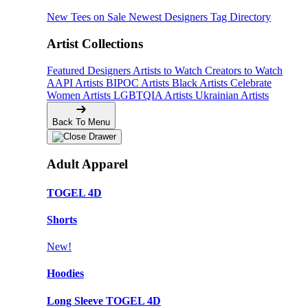
New Tees on Sale
Newest Designers
Tag Directory
Artist Collections
Featured Designers
Artists to Watch
Creators to Watch
AAPI Artists
BIPOC Artists
Black Artists
Celebrate
Women Artists
LGBTQIA Artists
Ukrainian Artists
Back To Menu
Adult Apparel
TOGEL 4D
Shorts
New!
Hoodies
Long Sleeve TOGEL 4D