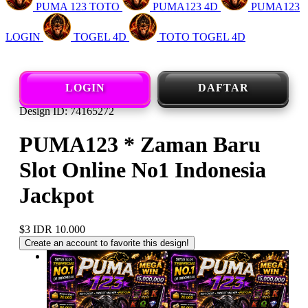
PUMA 123 TOTO
PUMA123 4D
PUMA123
LOGIN
TOGEL 4D
TOTO TOGEL 4D
LOGIN
DAFTAR
Design ID: 74165272
PUMA123 * Zaman Baru
Slot Online No1 Indonesia
Jackpot
$3
IDR 10.000
Create an account to favorite this design!