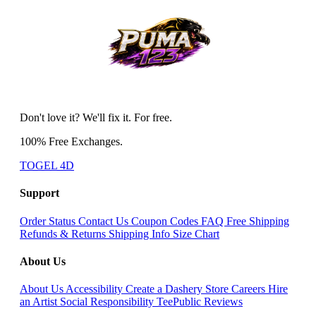
Don't love it? We'll fix it. For free.
100% Free Exchanges.
TOGEL 4D
Support
Order Status
Contact Us
Coupon Codes
FAQ
Free Shipping
Refunds & Returns
Shipping Info
Size Chart
About Us
About Us
Accessibility
Create a Dashery Store
Careers
Hire
an Artist
Social Responsibility
TeePublic Reviews