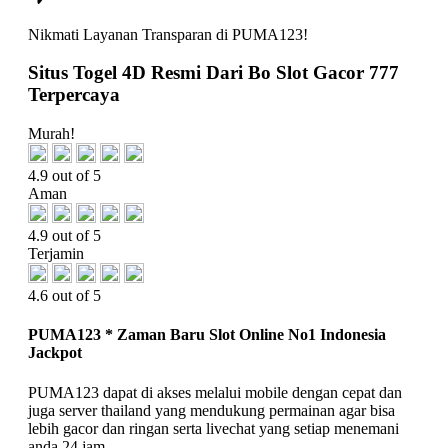
Nikmati
Layanan
Transparan di
PUMA123!
Situs Togel 4D Resmi Dari Bo Slot Gacor 777
Terpercaya
Murah!
4.9 out of 5
Aman
4.9 out of 5
Terjamin
4.6 out of 5
PUMA123 * Zaman Baru Slot Online No1 Indonesia
Jackpot
PUMA123 dapat di akses melalui mobile dengan cepat dan
juga server thailand yang mendukung permainan agar bisa
lebih gacor dan ringan serta livechat yang setiap menemani
anda 24 jam.