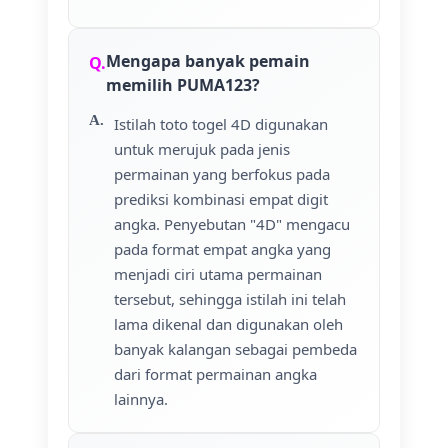
Mengapa banyak pemain
memilih PUMA123?
Istilah toto togel 4D digunakan
untuk merujuk pada jenis
permainan yang berfokus pada
prediksi kombinasi empat digit
angka. Penyebutan "4D" mengacu
pada format empat angka yang
menjadi ciri utama permainan
tersebut, sehingga istilah ini telah
lama dikenal dan digunakan oleh
banyak kalangan sebagai pembeda
dari format permainan angka
lainnya.