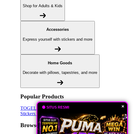
Shop for Adults & Kids
Accessories
Express yourself with stickers and more
Home Goods
Decorate with pillows, tapestries, and more
Popular Products
×
🟢 SITUS RESMI
TOGEL 4D
Shorts
Hoodies
Hats
Kids TOGEL 4D
Stickers
Tank Tops
Mugs
Browse All Topics