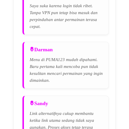
Saya suka karena login tidak ribet.
Tanpa VPN pun tetap bisa masuk dan
perpindahan antar permainan terasa
cepat.
Darman
Menu di PUMA123 mudah dipahami.
Baru pertama kali mencoba pun tidak
kesulitan mencari permainan yang ingin
dimainkan.
Sandy
Link alternatifnya cukup membantu
ketika link utama sedang tidak saya
gunakan. Proses akses tetap terasa