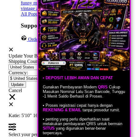
funny
music
anime
movies
television
sports
sci-fi
vintage
animals
drinks
food
politics
All Popular Designs
Support
Order Status
FAQ
Contact Us
Update Your Browsing Preferences
Shipping Country:
Currency:
• DEPOSIT LEBIH AMAN DAN CEPAT
Gunakan Pembayaran Modern
QRIS
Cukup
Cancel
Masukan Nominal Lalu Scan Barcode, Tunggu
-1 Menit Saldo Berhasil di Proses.
• Proses registrasi cepat hanya dengan
REKENING & EMAIL
tanpa prosedur rumit.
Katie:
5'10"
160
• penting yang perlu diperhatikan saat
melakukan pembayaran QRIS untuk bermain
SITUS
yang digunakan benar-benar
terpercaya.
Select your person: