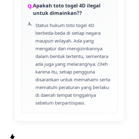
Apakah toto togel 4D ilegal
untuk dimainkan??
Status hukum toto togel 4D
berbeda-beda di setiap negara
maupun wilayah. Ada yang
mengatur dan mengizinkannya
dalam bentuk tertentu, sementara
ada juga yang melarangnya. Oleh
karena itu, setiap pengguna
disarankan untuk memahami serta
mematuhi peraturan yang berlaku
di daerah tempat tinggalnya
sebelum berpartisipasi.