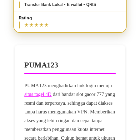
Transfer Bank Lokal • E-wallet • QRIS
Rating
PUMA123
PUMA123 menghadirkan link login menuju
situs togel 4D
dari bandar slot gacor 777 yang
resmi dan terpercaya, sehingga dapat diakses
tanpa harus menggunakan VPN. Memberikan
akses yang lebih ringan dan cepat tanpa
memberatkan penggunaan kuota internet
secara berlebihan. Cukup hemat untuk ukuran