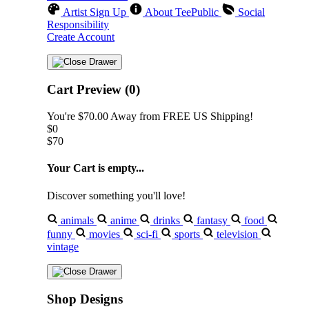
Artist Sign Up
About TeePublic
Social
Responsibility
Create Account
Cart Preview (0)
You're
$70.00
Away from
FREE US Shipping!
$0
$70
Your Cart is empty...
Discover something you'll love!
animals
anime
drinks
fantasy
food
funny
movies
sci-fi
sports
television
vintage
Shop Designs