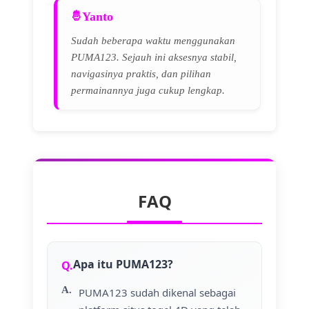
Yanto
Sudah beberapa waktu menggunakan
PUMA123. Sejauh ini aksesnya stabil,
navigasinya praktis, dan pilihan
permainannya juga cukup lengkap.
FAQ
Apa itu PUMA123?
PUMA123 sudah dikenal sebagai