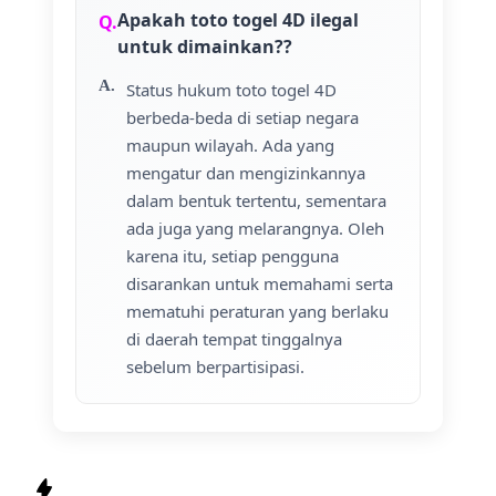
Apakah toto togel 4D ilegal
untuk dimainkan??
Status hukum toto togel 4D
berbeda-beda di setiap negara
maupun wilayah. Ada yang
mengatur dan mengizinkannya
dalam bentuk tertentu, sementara
ada juga yang melarangnya. Oleh
karena itu, setiap pengguna
disarankan untuk memahami serta
mematuhi peraturan yang berlaku
di daerah tempat tinggalnya
sebelum berpartisipasi.