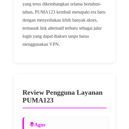
yang terus dikembangkan selama bertahun-
tahun, PUMA123 kembali menapaki era baru
dengan menyediakan lebih banyak akses,
termasuk link alternatif terbaru sebagai jalur
login yang dapat diakses tanpa harus
menggunakan VPN.
Review Pengguna Layanan
PUMA123
Agus