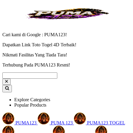
Cari kami di Google : PUMA123!
Dapatkan Link Toto Togel 4D Terbaik!
Nikmati Fasilitas Yang Tiada Tara!
Terhubung Pada PUMA123 Resmi!
Explore Categories
Popular Products
PUMA123
PUMA 123
PUMA123 TOGEL