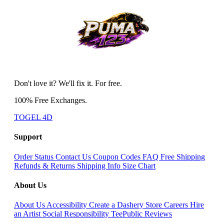
Don't love it? We'll fix it. For free.
100% Free Exchanges.
TOGEL 4D
Support
Order Status
Contact Us
Coupon Codes
FAQ
Free Shipping
Refunds & Returns
Shipping Info
Size Chart
About Us
About Us
Accessibility
Create a Dashery Store
Careers
Hire
an Artist
Social Responsibility
TeePublic Reviews