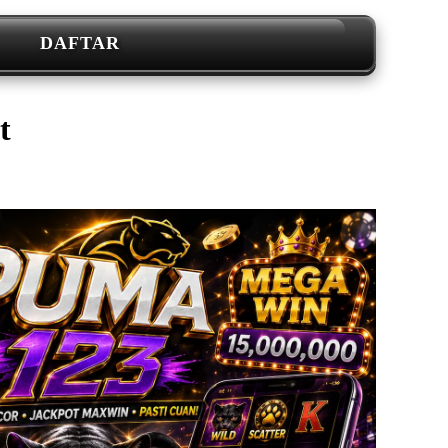
DAFTAR
t