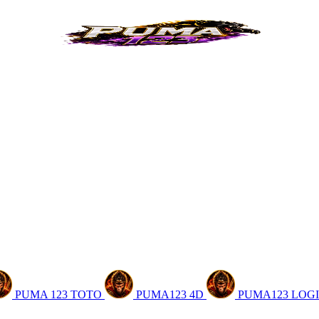
PUMA 123 TOTO
PUMA123 4D
PUMA123 LOG