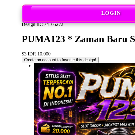
LOGIN
Design ID: 74165272
PUMA123 * Zaman Baru Slo
$3
IDR 10.000
Create an account to favorite this design!