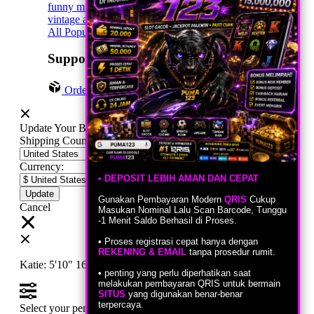
funny
music
anime
movies
television
sports
sci-fi
vintage
animals
drinks
food
politics
All Popular Designs
Support
Order Status
FAQ
Contact Us
Update Your Browsing Preferences
Shipping Country:
Currency:
• DEPOSIT LEBIH AMAN DAN CEPAT
Gunakan Pembayaran Modern
QRIS
Cukup
Cancel
Masukan Nominal Lalu Scan Barcode, Tunggu
-1 Menit Saldo Berhasil di Proses.
• Proses registrasi cepat hanya dengan
REKENING & EMAIL
tanpa prosedur rumit.
Katie:
5'10"
160
• penting yang perlu diperhatikan saat
melakukan pembayaran QRIS untuk bermain
SITUS
yang digunakan benar-benar
terpercaya.
Select your person: