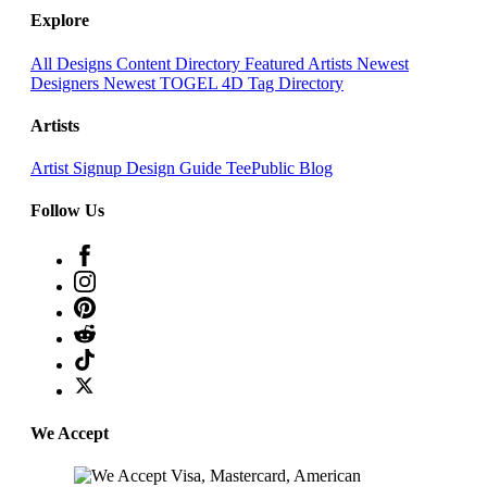
Explore
All Designs
Content Directory
Featured Artists
Newest
Designers
Newest TOGEL 4D
Tag Directory
Artists
Artist Signup
Design Guide
TeePublic Blog
Follow Us
We Accept