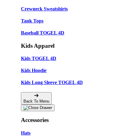
Crewneck Sweatshirts
Tank Tops
Baseball TOGEL 4D
Kids Apparel
Kids TOGEL 4D
Kids Hoodie
Kids Long Sleeve TOGEL 4D
Back To Menu
Accessories
Hats