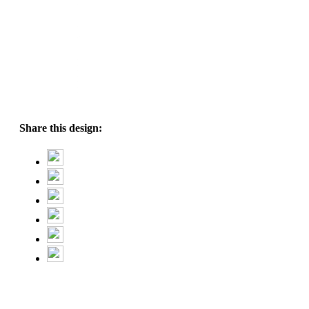
Share this design: