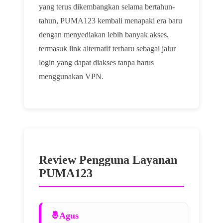
yang terus dikembangkan selama bertahun-
tahun, PUMA123 kembali menapaki era baru
dengan menyediakan lebih banyak akses,
termasuk link alternatif terbaru sebagai jalur
login yang dapat diakses tanpa harus
menggunakan VPN.
Review Pengguna Layanan
PUMA123
Agus