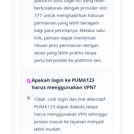
platform situs togel 4D yang telah
berkolaborasi dengan provider slot
777 untuk menghadirkan hiburan
permainan yang lebih beragam
bagi para pecintanya. Melalui satu
link, pemain dapat menikmati
ribuan jenis permainan dengan
akses yang lebih praktis tanpa
perlu berpindah ke platform lain.
Apakah login ke PUMA123
harus menggunakan VPN?
Tidak. Link login dan link alternatif
PUMA123 dapat diakses tanpa
harus menggunakan VPN sehingga
proses masuk ke layanan menjadi
lebih mudah.