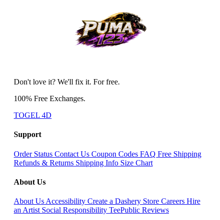
Don't love it? We'll fix it. For free.
100% Free Exchanges.
TOGEL 4D
Support
Order Status
Contact Us
Coupon Codes
FAQ
Free Shipping
Refunds & Returns
Shipping Info
Size Chart
About Us
About Us
Accessibility
Create a Dashery Store
Careers
Hire
an Artist
Social Responsibility
TeePublic Reviews