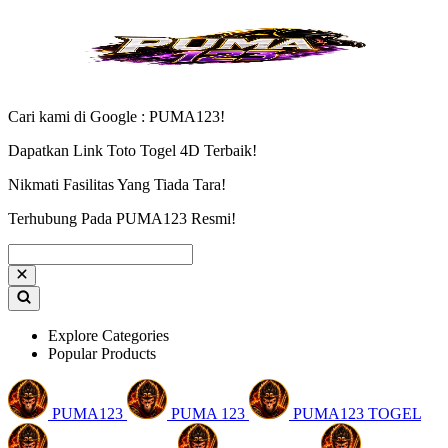
Cari kami di Google : PUMA123!
Dapatkan Link Toto Togel 4D Terbaik!
Nikmati Fasilitas Yang Tiada Tara!
Terhubung Pada PUMA123 Resmi!
Explore Categories
Popular Products
PUMA123
PUMA 123
PUMA123 TOGEL