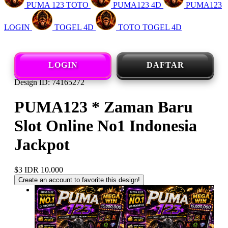
PUMA 123 TOTO
PUMA123 4D
PUMA123
LOGIN
TOGEL 4D
TOTO TOGEL 4D
LOGIN
DAFTAR
Design ID: 74165272
PUMA123 * Zaman Baru
Slot Online No1 Indonesia
Jackpot
$3
IDR 10.000
Create an account to favorite this design!