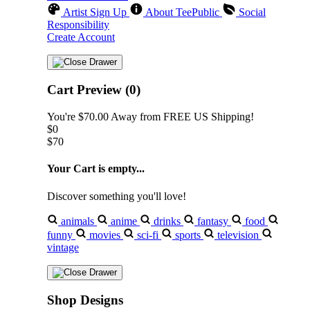
Artist Sign Up
About TeePublic
Social
Responsibility
Create Account
Cart Preview (0)
You're
$70.00
Away from
FREE US Shipping!
$0
$70
Your Cart is empty...
Discover something you'll love!
animals
anime
drinks
fantasy
food
funny
movies
sci-fi
sports
television
vintage
Shop Designs