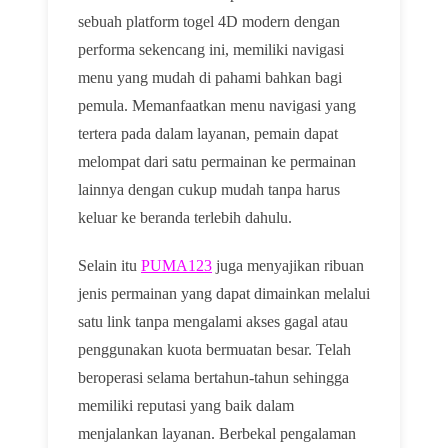
sebuah platform togel 4D modern dengan
performa sekencang ini, memiliki navigasi
menu yang mudah di pahami bahkan bagi
pemula. Memanfaatkan menu navigasi yang
tertera pada dalam layanan, pemain dapat
melompat dari satu permainan ke permainan
lainnya dengan cukup mudah tanpa harus
keluar ke beranda terlebih dahulu.
Selain itu
PUMA123
juga menyajikan ribuan
jenis permainan yang dapat dimainkan melalui
satu link tanpa mengalami akses gagal atau
penggunakan kuota bermuatan besar. Telah
beroperasi selama bertahun-tahun sehingga
memiliki reputasi yang baik dalam
menjalankan layanan. Berbekal pengalaman