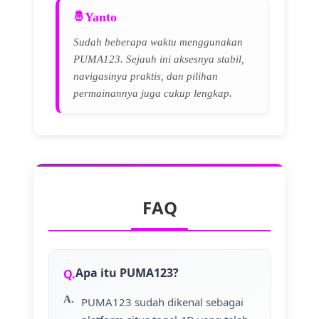
Yanto
Sudah beberapa waktu menggunakan
PUMA123. Sejauh ini aksesnya stabil,
navigasinya praktis, dan pilihan
permainannya juga cukup lengkap.
FAQ
Apa itu PUMA123?
PUMA123 sudah dikenal sebagai