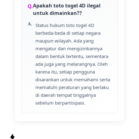
Apakah toto togel 4D ilegal
untuk dimainkan??
Status hukum toto togel 4D
berbeda-beda di setiap negara
maupun wilayah. Ada yang
mengatur dan mengizinkannya
dalam bentuk tertentu, sementara
ada juga yang melarangnya. Oleh
karena itu, setiap pengguna
disarankan untuk memahami serta
mematuhi peraturan yang berlaku
di daerah tempat tinggalnya
sebelum berpartisipasi.