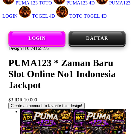
PUMA 123 TOTO
PUMA123 4D
PUMA123
LOGIN
TOGEL 4D
TOTO TOGEL 4D
LOGIN
DAFTAR
Design ID: 74165272
PUMA123 * Zaman Baru
Slot Online No1 Indonesia
Jackpot
$3
IDR 10.000
Create an account to favorite this design!