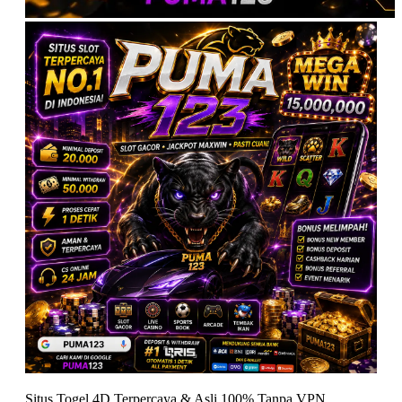
Situs Togel 4D Terpercaya & Asli 100% Tanpa VPN