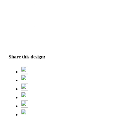
Share this design: