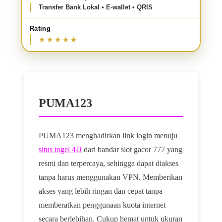
Transfer Bank Lokal • E-wallet • QRIS
Rating
PUMA123
PUMA123 menghadirkan link login menuju
situs togel 4D
dari bandar slot gacor 777 yang
resmi dan terpercaya, sehingga dapat diakses
tanpa harus menggunakan VPN. Memberikan
akses yang lebih ringan dan cepat tanpa
memberatkan penggunaan kuota internet
secara berlebihan. Cukup hemat untuk ukuran