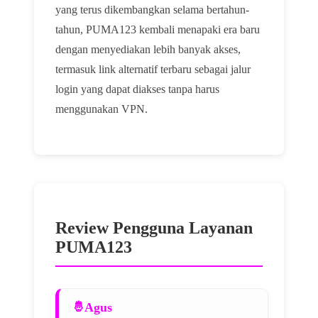
yang terus dikembangkan selama bertahun-
tahun, PUMA123 kembali menapaki era baru
dengan menyediakan lebih banyak akses,
termasuk link alternatif terbaru sebagai jalur
login yang dapat diakses tanpa harus
menggunakan VPN.
Review Pengguna Layanan
PUMA123
Agus