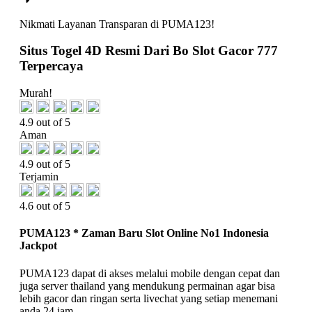
Nikmati
Layanan
Transparan di
PUMA123!
Situs Togel 4D Resmi Dari Bo Slot Gacor 777
Terpercaya
Murah!
4.9 out of 5
Aman
4.9 out of 5
Terjamin
4.6 out of 5
PUMA123 * Zaman Baru Slot Online No1 Indonesia
Jackpot
PUMA123 dapat di akses melalui mobile dengan cepat dan
juga server thailand yang mendukung permainan agar bisa
lebih gacor dan ringan serta livechat yang setiap menemani
anda 24 jam.