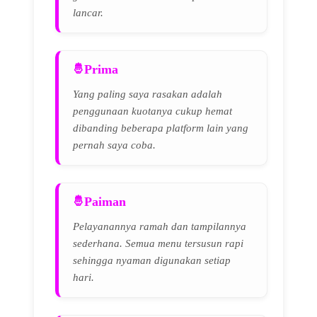
lancar.
Prima
Yang paling saya rasakan adalah
penggunaan kuotanya cukup hemat
dibanding beberapa platform lain yang
pernah saya coba.
Paiman
Pelayanannya ramah dan tampilannya
sederhana. Semua menu tersusun rapi
sehingga nyaman digunakan setiap
hari.