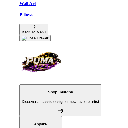
Wall Art
Pillows
Back To Menu
Shop Designs
Discover a classic design or new favorite artist
Apparel