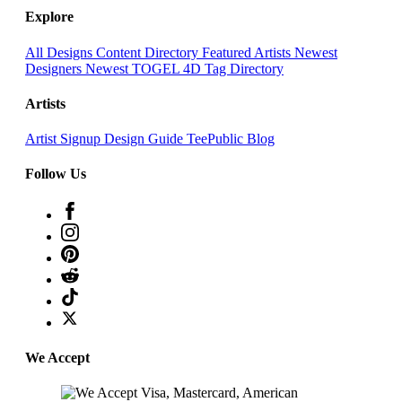
Explore
All Designs
Content Directory
Featured Artists
Newest
Designers
Newest TOGEL 4D
Tag Directory
Artists
Artist Signup
Design Guide
TeePublic Blog
Follow Us
We Accept