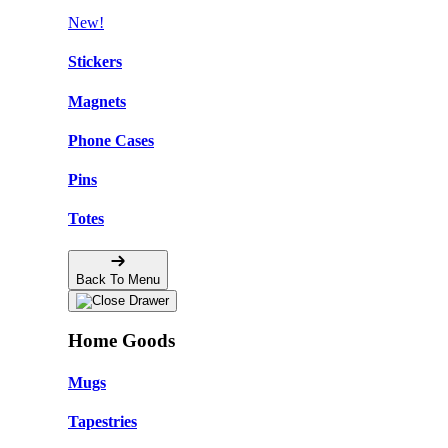
New!
Stickers
Magnets
Phone Cases
Pins
Totes
Back To Menu
Home Goods
Mugs
Tapestries