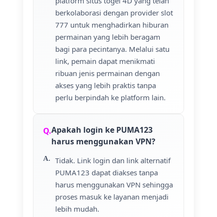
platform situs togel 4D yang telah
berkolaborasi dengan provider slot
777 untuk menghadirkan hiburan
permainan yang lebih beragam
bagi para pecintanya. Melalui satu
link, pemain dapat menikmati
ribuan jenis permainan dengan
akses yang lebih praktis tanpa
perlu berpindah ke platform lain.
Apakah login ke PUMA123
harus menggunakan VPN?
Tidak. Link login dan link alternatif
PUMA123 dapat diakses tanpa
harus menggunakan VPN sehingga
proses masuk ke layanan menjadi
lebih mudah.