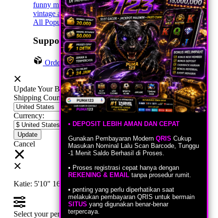
funny
music
anime
movies
television
sports
sci-fi
vintage
animals
drinks
food
politics
All Popular Designs
Support
Order Status
FAQ
Contact Us
Update Your Browsing Preferences
Shipping Country:
Currency:
• DEPOSIT LEBIH AMAN DAN CEPAT
Gunakan Pembayaran Modern
QRIS
Cukup
Cancel
Masukan Nominal Lalu Scan Barcode, Tunggu
-1 Menit Saldo Berhasil di Proses.
• Proses registrasi cepat hanya dengan
REKENING & EMAIL
tanpa prosedur rumit.
Katie:
5'10"
160
• penting yang perlu diperhatikan saat
melakukan pembayaran QRIS untuk bermain
SITUS
yang digunakan benar-benar
terpercaya.
Select your person: