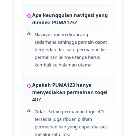
Apa keunggulan navigasi yang
dimiliki PUMA123?
Navigasi menu dirancang
sederhana sehingga pemain dapat
berpindah dari satu permainan ke
permainan lainnya tanpa harus
kembali ke halaman utama.
Apakah PUMA123 hanya
menyediakan permainan togel
4D?
Tidak. Selain permainan togel 4D,
tersedia juga ribuan pilihan
permainan lain yang dapat diakses
melalui satu link.