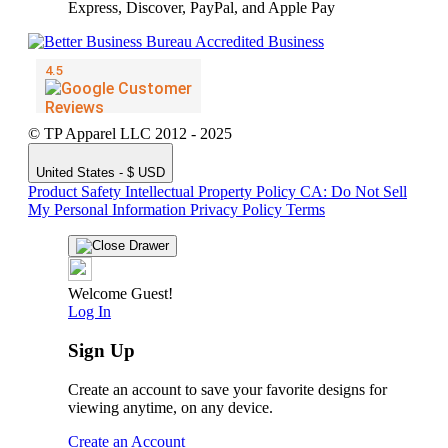
© TP Apparel LLC 2012 - 2025
United States - $ USD
Product Safety
Intellectual Property Policy
CA: Do Not Sell
My Personal Information
Privacy Policy
Terms
Welcome Guest!
Log In
Sign Up
Create an account to save your favorite designs for
viewing anytime, on any device.
Create an Account