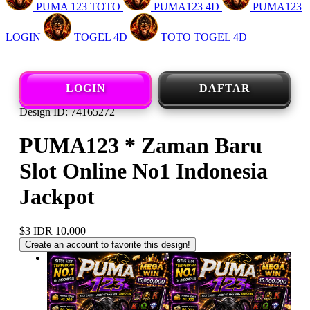
PUMA 123 TOTO
PUMA123 4D
PUMA123
LOGIN
TOGEL 4D
TOTO TOGEL 4D
LOGIN
DAFTAR
Design ID: 74165272
PUMA123 * Zaman Baru
Slot Online No1 Indonesia
Jackpot
$3
IDR 10.000
Create an account to favorite this design!