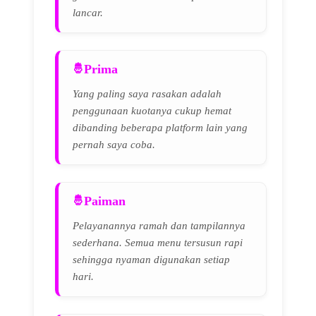
lancar.
Prima
Yang paling saya rasakan adalah
penggunaan kuotanya cukup hemat
dibanding beberapa platform lain yang
pernah saya coba.
Paiman
Pelayanannya ramah dan tampilannya
sederhana. Semua menu tersusun rapi
sehingga nyaman digunakan setiap
hari.