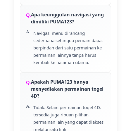
Apa keunggulan navigasi yang
dimiliki PUMA123?
Navigasi menu dirancang
sederhana sehingga pemain dapat
berpindah dari satu permainan ke
permainan lainnya tanpa harus
kembali ke halaman utama.
Apakah PUMA123 hanya
menyediakan permainan togel
4D?
Tidak. Selain permainan togel 4D,
tersedia juga ribuan pilihan
permainan lain yang dapat diakses
melalui satu link.