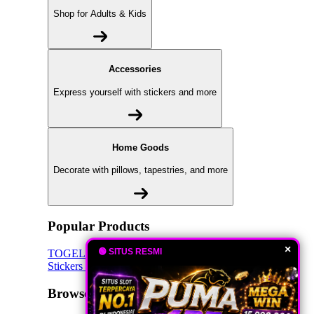
Shop for Adults & Kids
Accessories
Express yourself with stickers and more
Home Goods
Decorate with pillows, tapestries, and more
Popular Products
×
🟢 SITUS RESMI
TOGEL 4D
Shorts
Hoodies
Hats
Kids TOGEL 4D
Stickers
Tank Tops
Mugs
Browse All Topics