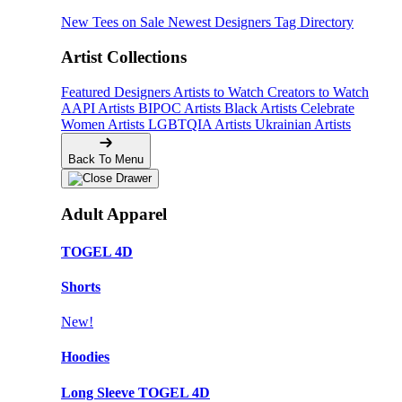
New Tees on Sale
Newest Designers
Tag Directory
Artist Collections
Featured Designers
Artists to Watch
Creators to Watch
AAPI Artists
BIPOC Artists
Black Artists
Celebrate
Women Artists
LGBTQIA Artists
Ukrainian Artists
Back To Menu
Adult Apparel
TOGEL 4D
Shorts
New!
Hoodies
Long Sleeve TOGEL 4D