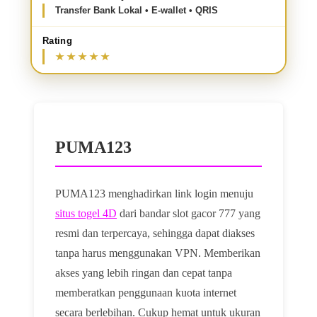
Transfer Bank Lokal • E-wallet • QRIS
Rating
PUMA123
PUMA123 menghadirkan link login menuju
situs togel 4D
dari bandar slot gacor 777 yang
resmi dan terpercaya, sehingga dapat diakses
tanpa harus menggunakan VPN. Memberikan
akses yang lebih ringan dan cepat tanpa
memberatkan penggunaan kuota internet
secara berlebihan. Cukup hemat untuk ukuran