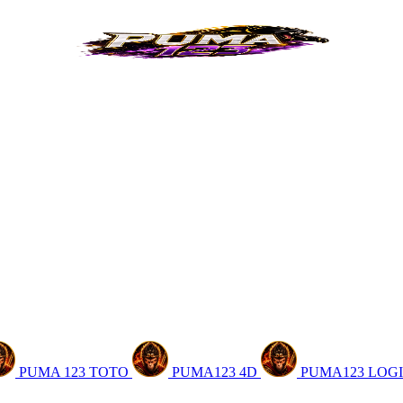
PUMA 123 TOTO
PUMA123 4D
PUMA123 LOG