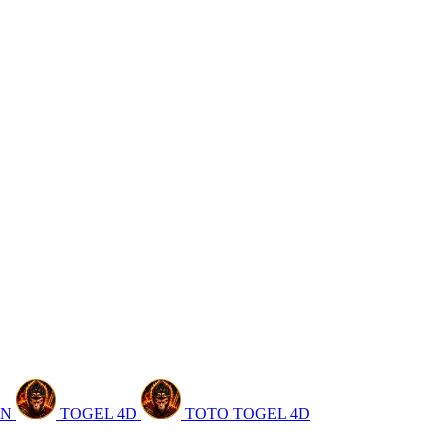
IN
TOGEL 4D
TOTO TOGEL 4D