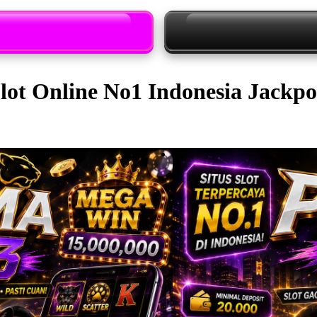
t Online No1 Indonesia Jackpo