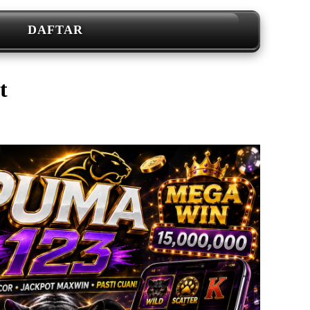
DAFTAR
t