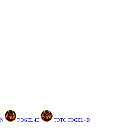
IN
TOGEL 4D
TOTO TOGEL 4D