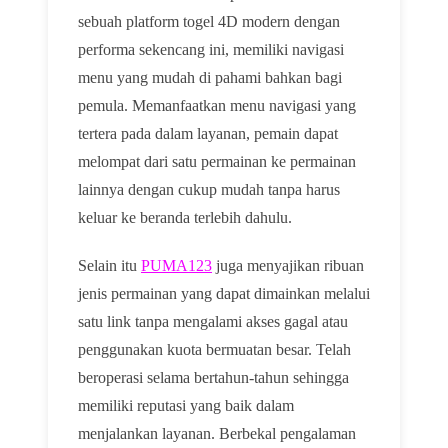
sebuah platform togel 4D modern dengan
performa sekencang ini, memiliki navigasi
menu yang mudah di pahami bahkan bagi
pemula. Memanfaatkan menu navigasi yang
tertera pada dalam layanan, pemain dapat
melompat dari satu permainan ke permainan
lainnya dengan cukup mudah tanpa harus
keluar ke beranda terlebih dahulu.
Selain itu
PUMA123
juga menyajikan ribuan
jenis permainan yang dapat dimainkan melalui
satu link tanpa mengalami akses gagal atau
penggunakan kuota bermuatan besar. Telah
beroperasi selama bertahun-tahun sehingga
memiliki reputasi yang baik dalam
menjalankan layanan. Berbekal pengalaman