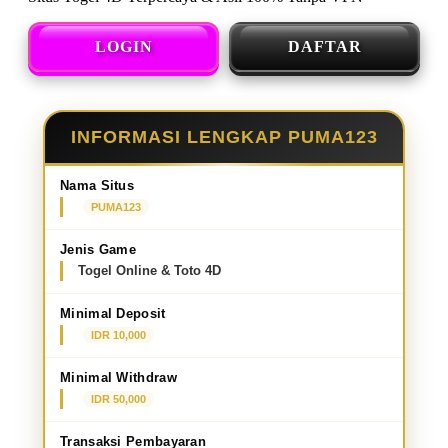
LOGIN
DAFTAR
INFORMASI LENGKAP PUMA123
Nama Situs
PUMA123
Jenis Game
Togel Online & Toto 4D
Minimal Deposit
IDR 10,000
Minimal Withdraw
IDR 50,000
Transaksi Pembayaran