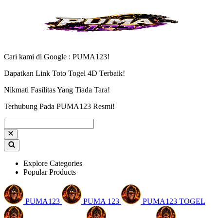
Cari kami di Google : PUMA123!
Dapatkan Link Toto Togel 4D Terbaik!
Nikmati Fasilitas Yang Tiada Tara!
Terhubung Pada PUMA123 Resmi!
Explore Categories
Popular Products
PUMA123
PUMA 123
PUMA123 TOGEL