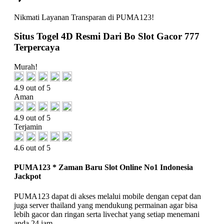
Nikmati
Layanan
Transparan di
PUMA123!
Situs Togel 4D Resmi Dari Bo Slot Gacor 777
Terpercaya
Murah!
4.9 out of 5
Aman
4.9 out of 5
Terjamin
4.6 out of 5
PUMA123 * Zaman Baru Slot Online No1 Indonesia
Jackpot
PUMA123 dapat di akses melalui mobile dengan cepat dan
juga server thailand yang mendukung permainan agar bisa
lebih gacor dan ringan serta livechat yang setiap menemani
anda 24 jam.