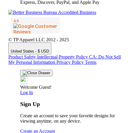
© TP Apparel LLC 2012 - 2025
United States - $ USD
Product Safety
Intellectual Property Policy
CA: Do Not Sell
My Personal Information
Privacy Policy
Terms
Welcome Guest!
Log In
Sign Up
Create an account to save your favorite designs for
viewing anytime, on any device.
Create an Account