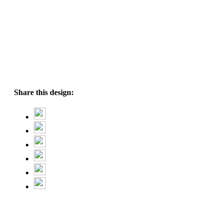
Share this design: