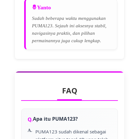
Yanto
Sudah beberapa waktu menggunakan
PUMA123. Sejauh ini aksesnya stabil,
navigasinya praktis, dan pilihan
permainannya juga cukup lengkap.
FAQ
Apa itu PUMA123?
PUMA123 sudah dikenal sebagai