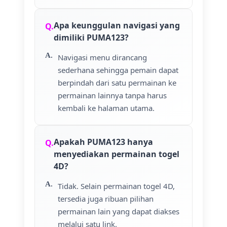
Apa keunggulan navigasi yang
dimiliki PUMA123?
Navigasi menu dirancang
sederhana sehingga pemain dapat
berpindah dari satu permainan ke
permainan lainnya tanpa harus
kembali ke halaman utama.
Apakah PUMA123 hanya
menyediakan permainan togel
4D?
Tidak. Selain permainan togel 4D,
tersedia juga ribuan pilihan
permainan lain yang dapat diakses
melalui satu link.