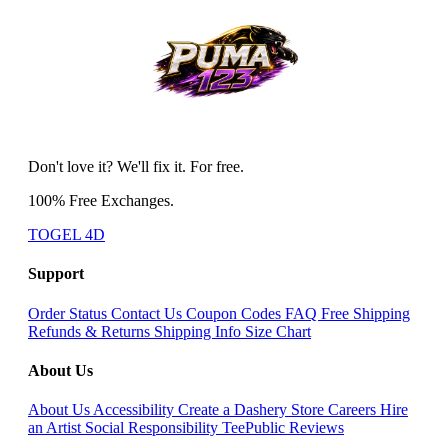
Don't love it? We'll fix it. For free.
100% Free Exchanges.
TOGEL 4D
Support
Order Status
Contact Us
Coupon Codes
FAQ
Free Shipping
Refunds & Returns
Shipping Info
Size Chart
About Us
About Us
Accessibility
Create a Dashery Store
Careers
Hire
an Artist
Social Responsibility
TeePublic Reviews