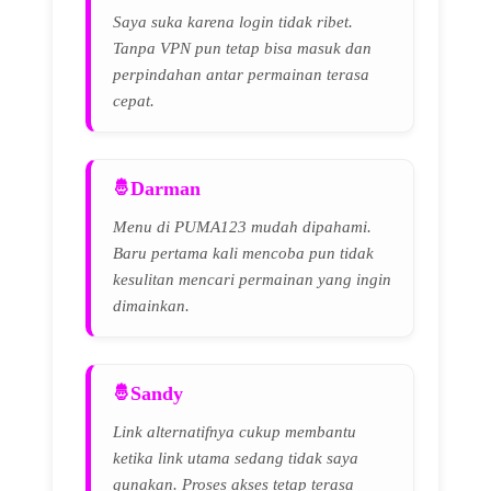
Saya suka karena login tidak ribet.
Tanpa VPN pun tetap bisa masuk dan
perpindahan antar permainan terasa
cepat.
Darman
Menu di PUMA123 mudah dipahami.
Baru pertama kali mencoba pun tidak
kesulitan mencari permainan yang ingin
dimainkan.
Sandy
Link alternatifnya cukup membantu
ketika link utama sedang tidak saya
gunakan. Proses akses tetap terasa