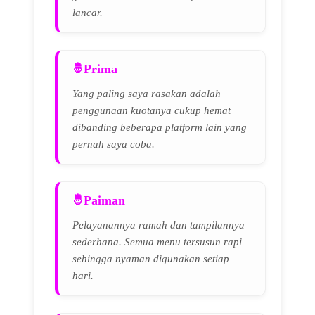
lancar.
Prima
Yang paling saya rasakan adalah
penggunaan kuotanya cukup hemat
dibanding beberapa platform lain yang
pernah saya coba.
Paiman
Pelayanannya ramah dan tampilannya
sederhana. Semua menu tersusun rapi
sehingga nyaman digunakan setiap
hari.