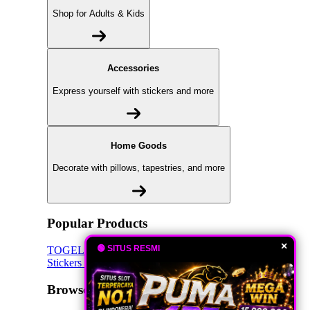
Shop for Adults & Kids
Accessories
Express yourself with stickers and more
Home Goods
Decorate with pillows, tapestries, and more
Popular Products
×
🟢 SITUS RESMI
TOGEL 4D
Shorts
Hoodies
Hats
Kids TOGEL 4D
Stickers
Tank Tops
Mugs
Browse All Topics