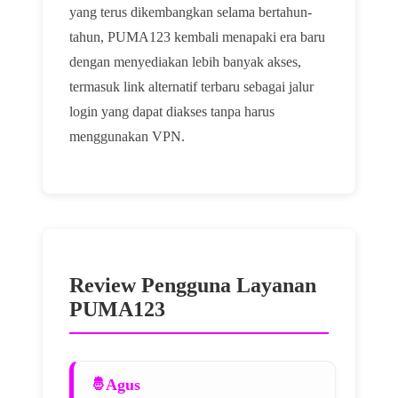
yang terus dikembangkan selama bertahun-
tahun, PUMA123 kembali menapaki era baru
dengan menyediakan lebih banyak akses,
termasuk link alternatif terbaru sebagai jalur
login yang dapat diakses tanpa harus
menggunakan VPN.
Review Pengguna Layanan
PUMA123
Agus