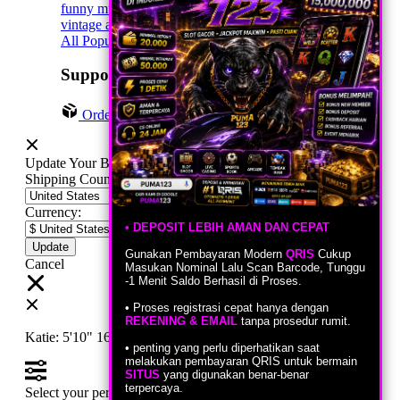
funny
music
anime
movies
television
sports
sci-fi
vintage
animals
drinks
food
politics
All Popular Designs
Support
Order Status
FAQ
Contact Us
Update Your Browsing Preferences
Shipping Country:
Currency:
• DEPOSIT LEBIH AMAN DAN CEPAT
Gunakan Pembayaran Modern
QRIS
Cukup
Cancel
Masukan Nominal Lalu Scan Barcode, Tunggu
-1 Menit Saldo Berhasil di Proses.
• Proses registrasi cepat hanya dengan
REKENING & EMAIL
tanpa prosedur rumit.
Katie:
5'10"
160
• penting yang perlu diperhatikan saat
melakukan pembayaran QRIS untuk bermain
SITUS
yang digunakan benar-benar
terpercaya.
Select your person: