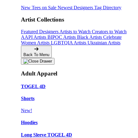
New Tees on Sale
Newest Designers
Tag Directory
Artist Collections
Featured Designers
Artists to Watch
Creators to Watch
AAPI Artists
BIPOC Artists
Black Artists
Celebrate
Women Artists
LGBTQIA Artists
Ukrainian Artists
Back To Menu
Adult Apparel
TOGEL 4D
Shorts
New!
Hoodies
Long Sleeve TOGEL 4D