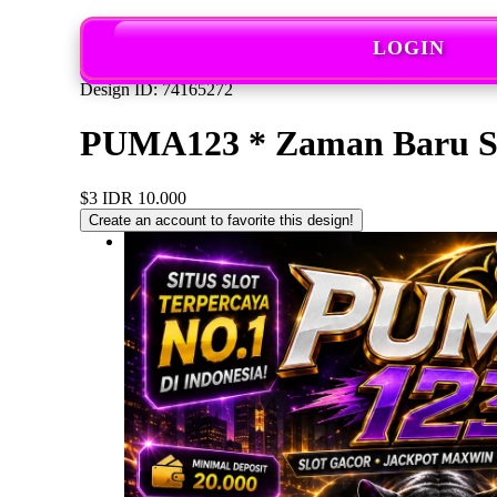
LOGIN
Design ID: 74165272
PUMA123 * Zaman Baru Slo
$3
IDR 10.000
Create an account to favorite this design!