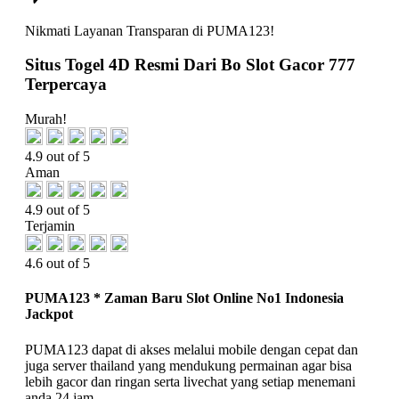
Nikmati
Layanan
Transparan di
PUMA123!
Situs Togel 4D Resmi Dari Bo Slot Gacor 777
Terpercaya
Murah!
4.9 out of 5
Aman
4.9 out of 5
Terjamin
4.6 out of 5
PUMA123 * Zaman Baru Slot Online No1 Indonesia
Jackpot
PUMA123 dapat di akses melalui mobile dengan cepat dan
juga server thailand yang mendukung permainan agar bisa
lebih gacor dan ringan serta livechat yang setiap menemani
anda 24 jam.