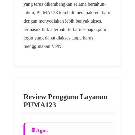
yang terus dikembangkan selama bertahun-
tahun, PUMA123 kembali menapaki era baru
dengan menyediakan lebih banyak akses,
termasuk link alternatif terbaru sebagai jalur
login yang dapat diakses tanpa harus
menggunakan VPN.
Review Pengguna Layanan
PUMA123
Agus