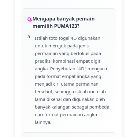
Mengapa banyak pemain
memilih PUMA123?
Istilah toto togel 4D digunakan
untuk merujuk pada jenis
permainan yang berfokus pada
prediksi kombinasi empat digit
angka. Penyebutan "4D" mengacu
pada format empat angka yang
menjadi ciri utama permainan
tersebut, sehingga istilah ini telah
lama dikenal dan digunakan oleh
banyak kalangan sebagai pembeda
dari format permainan angka
lainnya.