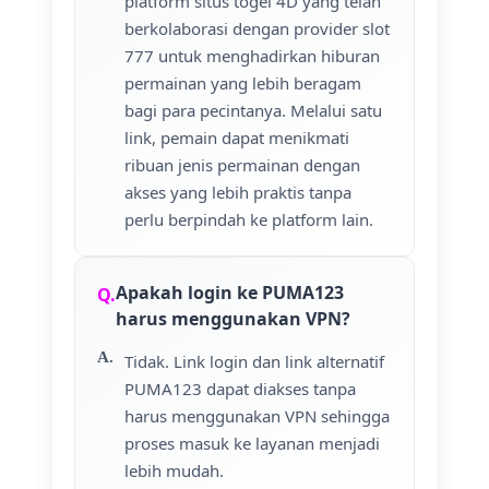
platform situs togel 4D yang telah
berkolaborasi dengan provider slot
777 untuk menghadirkan hiburan
permainan yang lebih beragam
bagi para pecintanya. Melalui satu
link, pemain dapat menikmati
ribuan jenis permainan dengan
akses yang lebih praktis tanpa
perlu berpindah ke platform lain.
Apakah login ke PUMA123
harus menggunakan VPN?
Tidak. Link login dan link alternatif
PUMA123 dapat diakses tanpa
harus menggunakan VPN sehingga
proses masuk ke layanan menjadi
lebih mudah.