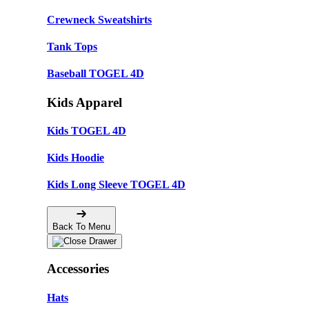
Crewneck Sweatshirts
Tank Tops
Baseball TOGEL 4D
Kids Apparel
Kids TOGEL 4D
Kids Hoodie
Kids Long Sleeve TOGEL 4D
Back To Menu
Accessories
Hats