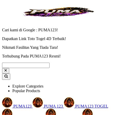
Cari kami di Google : PUMA123!
Dapatkan Link Toto Togel 4D Terbaik!
Nikmati Fasilitas Yang Tiada Tara!
Terhubung Pada PUMA123 Resmi!
Explore Categories
Popular Products
PUMA123
PUMA 123
PUMA123 TOGEL