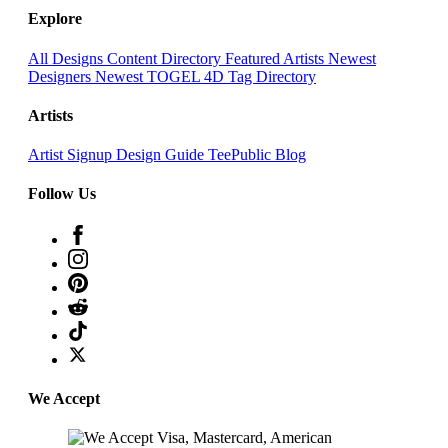
Explore
All Designs
Content Directory
Featured Artists
Newest
Designers
Newest TOGEL 4D
Tag Directory
Artists
Artist Signup
Design Guide
TeePublic Blog
Follow Us
We Accept