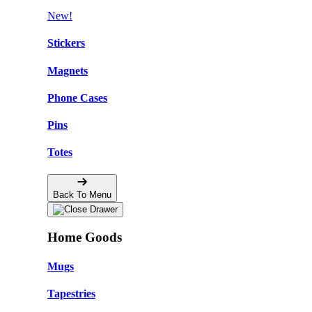
New!
Stickers
Magnets
Phone Cases
Pins
Totes
Back To Menu
Home Goods
Mugs
Tapestries