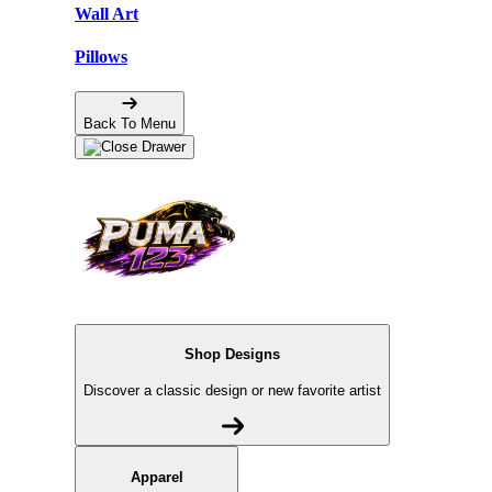
Wall Art
Pillows
Back To Menu
Shop Designs
Discover a classic design or new favorite artist
Apparel