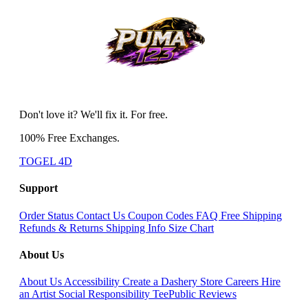
Don't love it? We'll fix it. For free.
100% Free Exchanges.
TOGEL 4D
Support
Order Status
Contact Us
Coupon Codes
FAQ
Free Shipping
Refunds & Returns
Shipping Info
Size Chart
About Us
About Us
Accessibility
Create a Dashery Store
Careers
Hire
an Artist
Social Responsibility
TeePublic Reviews