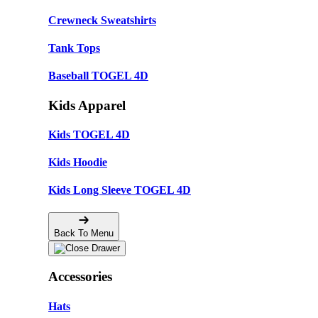
Crewneck Sweatshirts
Tank Tops
Baseball TOGEL 4D
Kids Apparel
Kids TOGEL 4D
Kids Hoodie
Kids Long Sleeve TOGEL 4D
Back To Menu
Accessories
Hats