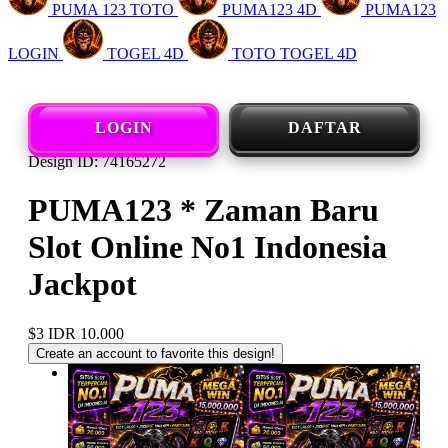
PUMA 123 TOTO
PUMA123 4D
PUMA123
LOGIN
TOGEL 4D
TOTO TOGEL 4D
LOGIN
DAFTAR
Design ID: 74165272
PUMA123 * Zaman Baru
Slot Online No1 Indonesia
Jackpot
$3
IDR 10.000
Create an account to favorite this design!