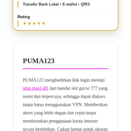
Transfer Bank Lokal • E-wallet • QRIS
Rating
PUMA123
PUMA123 menghadirkan link login menuju
situs togel 4D
dari bandar slot gacor 777 yang
resmi dan terpercaya, sehingga dapat diakses
tanpa harus menggunakan VPN. Memberikan
akses yang lebih ringan dan cepat tanpa
memberatkan penggunaan kuota internet
secara berlebihan. Cukup hemat untuk ukuran