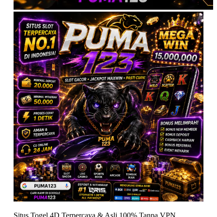
Situs Togel 4D Terpercaya & Asli 100% Tanpa VPN