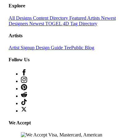
Explore
All Designs
Content Directory
Featured Artists
Newest
Designers
Newest TOGEL 4D
Tag Directory
Artists
Artist Signup
Design Guide
TeePublic Blog
Follow Us
We Accept