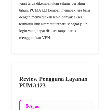
yang terus dikembangkan selama bertahun-
tahun, PUMA123 kembali menapaki era baru
dengan menyediakan lebih banyak akses,
termasuk link alternatif terbaru sebagai jalur
login yang dapat diakses tanpa harus
menggunakan VPN.
Review Pengguna Layanan
PUMA123
Agus