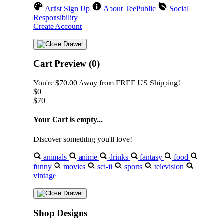
Artist Sign Up
About TeePublic
Social
Responsibility
Create Account
Cart Preview (0)
You're
$70.00
Away from
FREE US Shipping!
$0
$70
Your Cart is empty...
Discover something you'll love!
animals
anime
drinks
fantasy
food
funny
movies
sci-fi
sports
television
vintage
Shop Designs