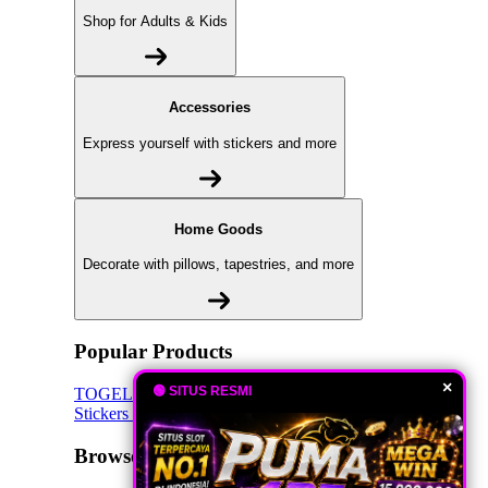
Shop for Adults & Kids
Accessories
Express yourself with stickers and more
Home Goods
Decorate with pillows, tapestries, and more
Popular Products
×
🟢 SITUS RESMI
TOGEL 4D
Shorts
Hoodies
Hats
Kids TOGEL 4D
Stickers
Tank Tops
Mugs
Browse All Topics