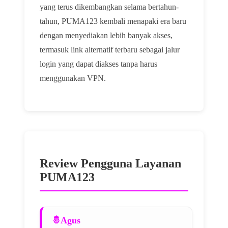
yang terus dikembangkan selama bertahun-
tahun, PUMA123 kembali menapaki era baru
dengan menyediakan lebih banyak akses,
termasuk link alternatif terbaru sebagai jalur
login yang dapat diakses tanpa harus
menggunakan VPN.
Review Pengguna Layanan
PUMA123
Agus