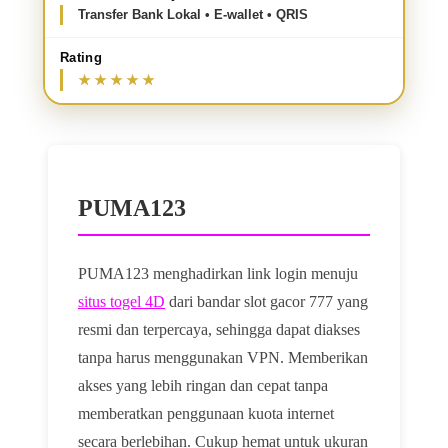
Transfer Bank Lokal • E-wallet • QRIS
Rating
PUMA123
PUMA123 menghadirkan link login menuju
situs togel 4D
dari bandar slot gacor 777 yang
resmi dan terpercaya, sehingga dapat diakses
tanpa harus menggunakan VPN. Memberikan
akses yang lebih ringan dan cepat tanpa
memberatkan penggunaan kuota internet
secara berlebihan. Cukup hemat untuk ukuran