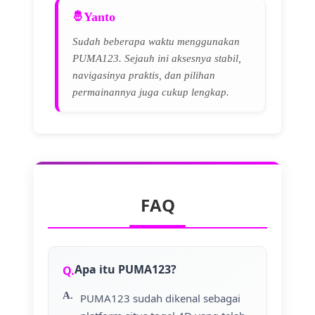
Yanto
Sudah beberapa waktu menggunakan
PUMA123. Sejauh ini aksesnya stabil,
navigasinya praktis, dan pilihan
permainannya juga cukup lengkap.
FAQ
Apa itu PUMA123?
PUMA123 sudah dikenal sebagai