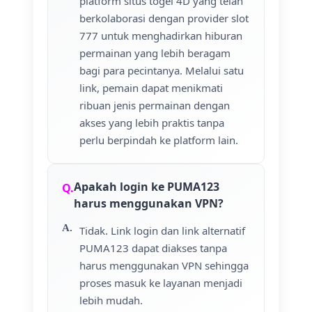
platform situs togel 4D yang telah
berkolaborasi dengan provider slot
777 untuk menghadirkan hiburan
permainan yang lebih beragam
bagi para pecintanya. Melalui satu
link, pemain dapat menikmati
ribuan jenis permainan dengan
akses yang lebih praktis tanpa
perlu berpindah ke platform lain.
Apakah login ke PUMA123
harus menggunakan VPN?
Tidak. Link login dan link alternatif
PUMA123 dapat diakses tanpa
harus menggunakan VPN sehingga
proses masuk ke layanan menjadi
lebih mudah.