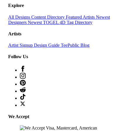
Explore
All Designs
Content Directory
Featured Artists
Newest
Designers
Newest TOGEL 4D
Tag Directory
Artists
Artist Signup
Design Guide
TeePublic Blog
Follow Us
We Accept