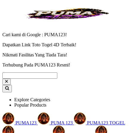
Cari kami di Google : PUMA123!
Dapatkan Link Toto Togel 4D Terbaik!
Nikmati Fasilitas Yang Tiada Tara!
Terhubung Pada PUMA123 Resmi!
Explore Categories
Popular Products
PUMA123
PUMA 123
PUMA123 TOGEL