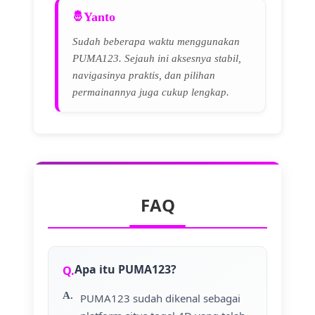
Yanto
Sudah beberapa waktu menggunakan
PUMA123. Sejauh ini aksesnya stabil,
navigasinya praktis, dan pilihan
permainannya juga cukup lengkap.
FAQ
Apa itu PUMA123?
PUMA123 sudah dikenal sebagai