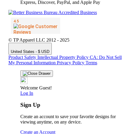
© TP Apparel LLC 2012 - 2025
United States - $ USD
Product Safety
Intellectual Property Policy
CA: Do Not Sell
My Personal Information
Privacy Policy
Terms
Welcome Guest!
Log In
Sign Up
Create an account to save your favorite designs for
viewing anytime, on any device.
Create an Account