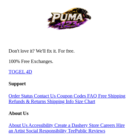
Don't love it? We'll fix it. For free.
100% Free Exchanges.
TOGEL 4D
Support
Order Status
Contact Us
Coupon Codes
FAQ
Free Shipping
Refunds & Returns
Shipping Info
Size Chart
About Us
About Us
Accessibility
Create a Dashery Store
Careers
Hire
an Artist
Social Responsibility
TeePublic Reviews