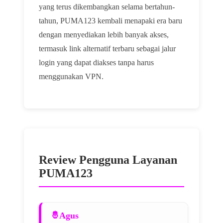
yang terus dikembangkan selama bertahun-
tahun, PUMA123 kembali menapaki era baru
dengan menyediakan lebih banyak akses,
termasuk link alternatif terbaru sebagai jalur
login yang dapat diakses tanpa harus
menggunakan VPN.
Review Pengguna Layanan
PUMA123
Agus