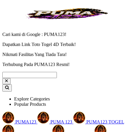
Cari kami di Google : PUMA123!
Dapatkan Link Toto Togel 4D Terbaik!
Nikmati Fasilitas Yang Tiada Tara!
Terhubung Pada PUMA123 Resmi!
Explore Categories
Popular Products
PUMA123
PUMA 123
PUMA123 TOGEL