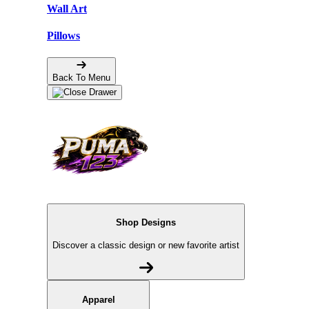
Wall Art
Pillows
Back To Menu
Shop Designs
Discover a classic design or new favorite artist
Apparel