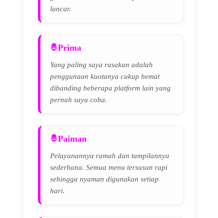
lancar.
Prima
Yang paling saya rasakan adalah
penggunaan kuotanya cukup hemat
dibanding beberapa platform lain yang
pernah saya coba.
Paiman
Pelayanannya ramah dan tampilannya
sederhana. Semua menu tersusun rapi
sehingga nyaman digunakan setiap
hari.