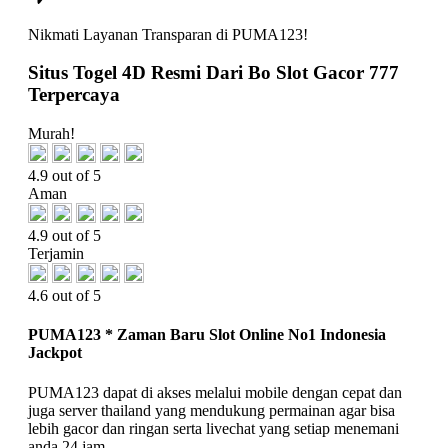
Nikmati
Layanan
Transparan di
PUMA123!
Situs Togel 4D Resmi Dari Bo Slot Gacor 777
Terpercaya
Murah!
4.9 out of 5
Aman
4.9 out of 5
Terjamin
4.6 out of 5
PUMA123 * Zaman Baru Slot Online No1 Indonesia
Jackpot
PUMA123 dapat di akses melalui mobile dengan cepat dan
juga server thailand yang mendukung permainan agar bisa
lebih gacor dan ringan serta livechat yang setiap menemani
anda 24 jam.