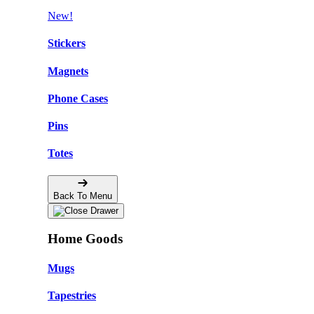
New!
Stickers
Magnets
Phone Cases
Pins
Totes
Back To Menu
Home Goods
Mugs
Tapestries