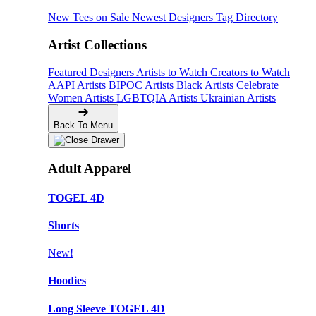
New Tees on Sale
Newest Designers
Tag Directory
Artist Collections
Featured Designers
Artists to Watch
Creators to Watch
AAPI Artists
BIPOC Artists
Black Artists
Celebrate
Women Artists
LGBTQIA Artists
Ukrainian Artists
Back To Menu
Adult Apparel
TOGEL 4D
Shorts
New!
Hoodies
Long Sleeve TOGEL 4D