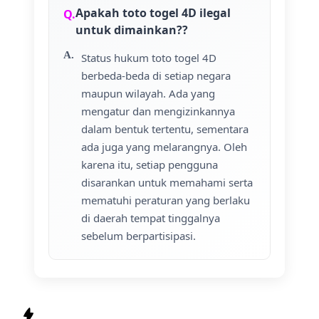
Apakah toto togel 4D ilegal
untuk dimainkan??
Status hukum toto togel 4D
berbeda-beda di setiap negara
maupun wilayah. Ada yang
mengatur dan mengizinkannya
dalam bentuk tertentu, sementara
ada juga yang melarangnya. Oleh
karena itu, setiap pengguna
disarankan untuk memahami serta
mematuhi peraturan yang berlaku
di daerah tempat tinggalnya
sebelum berpartisipasi.