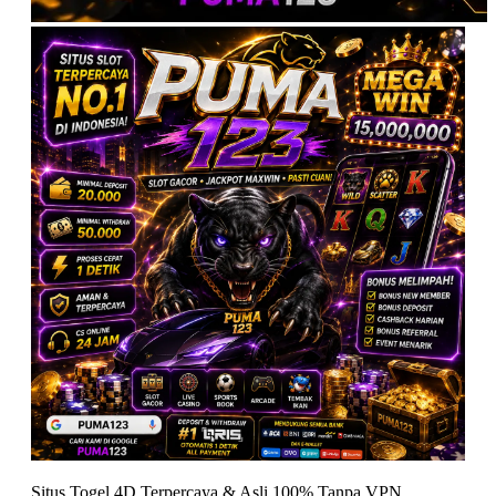
Situs Togel 4D Terpercaya & Asli 100% Tanpa VPN