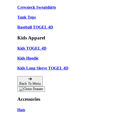
Crewneck Sweatshirts
Tank Tops
Baseball TOGEL 4D
Kids Apparel
Kids TOGEL 4D
Kids Hoodie
Kids Long Sleeve TOGEL 4D
Back To Menu
Accessories
Hats