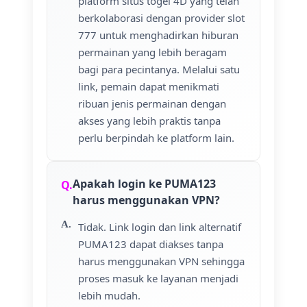
platform situs togel 4D yang telah
berkolaborasi dengan provider slot
777 untuk menghadirkan hiburan
permainan yang lebih beragam
bagi para pecintanya. Melalui satu
link, pemain dapat menikmati
ribuan jenis permainan dengan
akses yang lebih praktis tanpa
perlu berpindah ke platform lain.
Apakah login ke PUMA123
harus menggunakan VPN?
Tidak. Link login dan link alternatif
PUMA123 dapat diakses tanpa
harus menggunakan VPN sehingga
proses masuk ke layanan menjadi
lebih mudah.