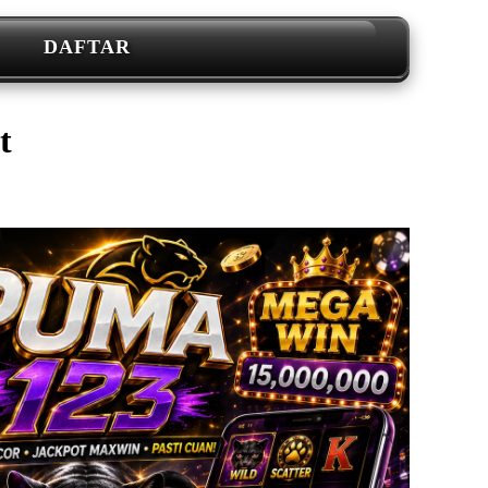
DAFTAR
t