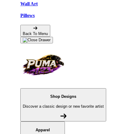
Wall Art
Pillows
Back To Menu
Shop Designs
Discover a classic design or new favorite artist
Apparel