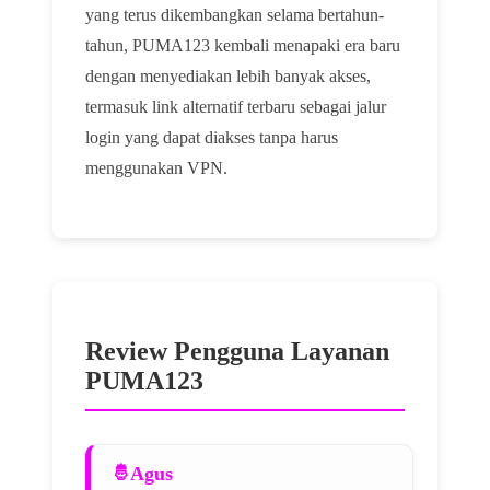
yang terus dikembangkan selama bertahun-
tahun, PUMA123 kembali menapaki era baru
dengan menyediakan lebih banyak akses,
termasuk link alternatif terbaru sebagai jalur
login yang dapat diakses tanpa harus
menggunakan VPN.
Review Pengguna Layanan
PUMA123
Agus