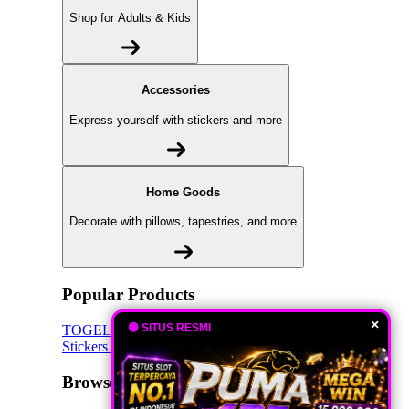
Shop for Adults & Kids
Accessories
Express yourself with stickers and more
Home Goods
Decorate with pillows, tapestries, and more
Popular Products
×
🟢 SITUS RESMI
TOGEL 4D
Shorts
Hoodies
Hats
Kids TOGEL 4D
Stickers
Tank Tops
Mugs
Browse All Topics