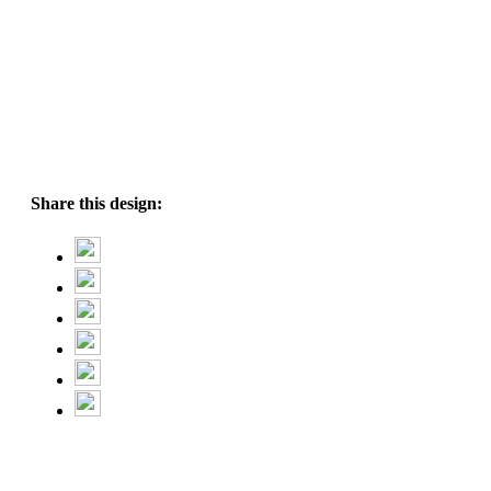
Share this design: