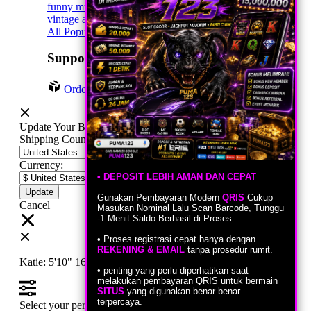
funny
music
anime
movies
television
sports
sci-fi
vintage
animals
drinks
food
politics
All Popular Designs
Support
Order Status
FAQ
Contact Us
Update Your Browsing Preferences
Shipping Country:
Currency:
• DEPOSIT LEBIH AMAN DAN CEPAT
Gunakan Pembayaran Modern
QRIS
Cukup
Cancel
Masukan Nominal Lalu Scan Barcode, Tunggu
-1 Menit Saldo Berhasil di Proses.
• Proses registrasi cepat hanya dengan
REKENING & EMAIL
tanpa prosedur rumit.
Katie:
5'10"
160
• penting yang perlu diperhatikan saat
melakukan pembayaran QRIS untuk bermain
SITUS
yang digunakan benar-benar
terpercaya.
Select your person: