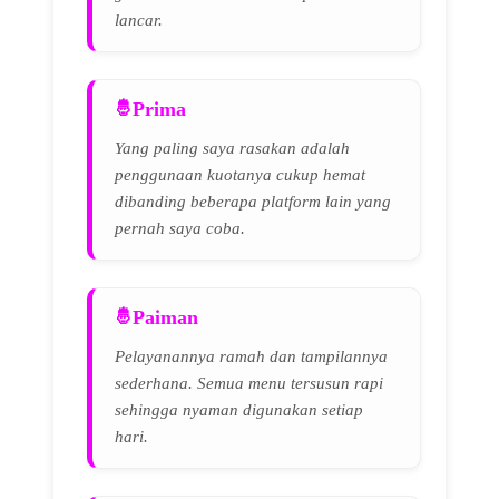
lancar.
Prima
Yang paling saya rasakan adalah
penggunaan kuotanya cukup hemat
dibanding beberapa platform lain yang
pernah saya coba.
Paiman
Pelayanannya ramah dan tampilannya
sederhana. Semua menu tersusun rapi
sehingga nyaman digunakan setiap
hari.