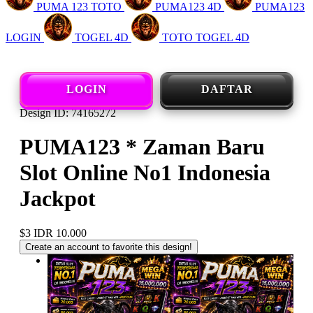
PUMA 123 TOTO
PUMA123 4D
PUMA123
LOGIN
TOGEL 4D
TOTO TOGEL 4D
LOGIN
DAFTAR
Design ID: 74165272
PUMA123 * Zaman Baru
Slot Online No1 Indonesia
Jackpot
$3
IDR 10.000
Create an account to favorite this design!