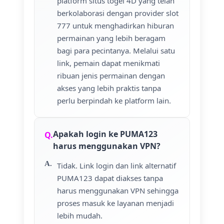
platform situs togel 4D yang telah
berkolaborasi dengan provider slot
777 untuk menghadirkan hiburan
permainan yang lebih beragam
bagi para pecintanya. Melalui satu
link, pemain dapat menikmati
ribuan jenis permainan dengan
akses yang lebih praktis tanpa
perlu berpindah ke platform lain.
Apakah login ke PUMA123
harus menggunakan VPN?
Tidak. Link login dan link alternatif
PUMA123 dapat diakses tanpa
harus menggunakan VPN sehingga
proses masuk ke layanan menjadi
lebih mudah.