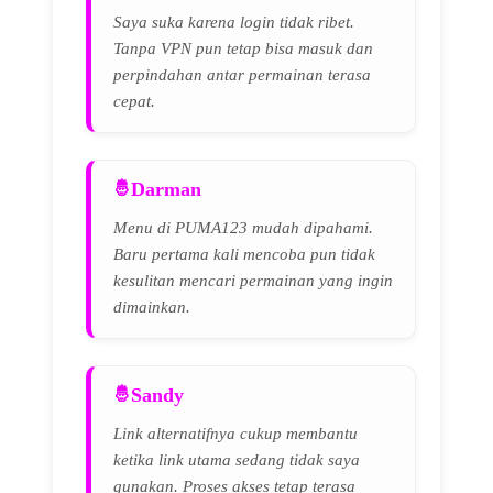
Saya suka karena login tidak ribet.
Tanpa VPN pun tetap bisa masuk dan
perpindahan antar permainan terasa
cepat.
Darman
Menu di PUMA123 mudah dipahami.
Baru pertama kali mencoba pun tidak
kesulitan mencari permainan yang ingin
dimainkan.
Sandy
Link alternatifnya cukup membantu
ketika link utama sedang tidak saya
gunakan. Proses akses tetap terasa