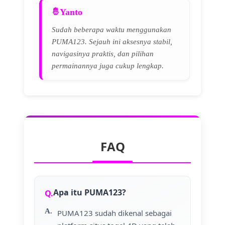
Yanto
Sudah beberapa waktu menggunakan
PUMA123. Sejauh ini aksesnya stabil,
navigasinya praktis, dan pilihan
permainannya juga cukup lengkap.
FAQ
Apa itu PUMA123?
PUMA123 sudah dikenal sebagai