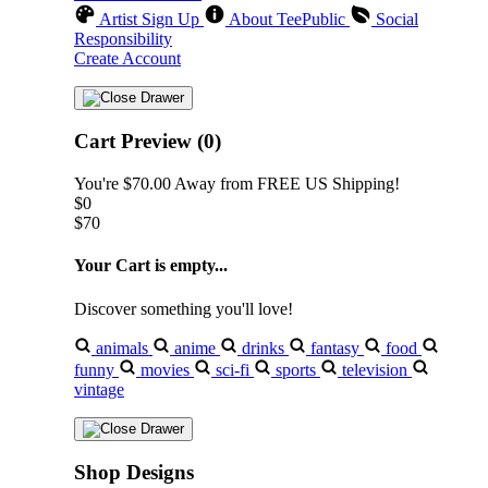
Artist Sign Up
About TeePublic
Social
Responsibility
Create Account
Cart Preview (0)
You're
$70.00
Away from
FREE US Shipping!
$0
$70
Your Cart is empty...
Discover something you'll love!
animals
anime
drinks
fantasy
food
funny
movies
sci-fi
sports
television
vintage
Shop Designs