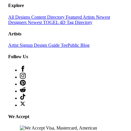
Explore
All Designs
Content Directory
Featured Artists
Newest
Designers
Newest TOGEL 4D
Tag Directory
Artists
Artist Signup
Design Guide
TeePublic Blog
Follow Us
We Accept