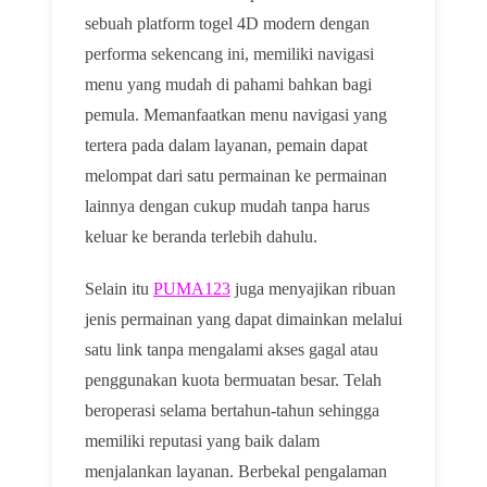
sebuah platform togel 4D modern dengan
performa sekencang ini, memiliki navigasi
menu yang mudah di pahami bahkan bagi
pemula. Memanfaatkan menu navigasi yang
tertera pada dalam layanan, pemain dapat
melompat dari satu permainan ke permainan
lainnya dengan cukup mudah tanpa harus
keluar ke beranda terlebih dahulu.
Selain itu
PUMA123
juga menyajikan ribuan
jenis permainan yang dapat dimainkan melalui
satu link tanpa mengalami akses gagal atau
penggunakan kuota bermuatan besar. Telah
beroperasi selama bertahun-tahun sehingga
memiliki reputasi yang baik dalam
menjalankan layanan. Berbekal pengalaman