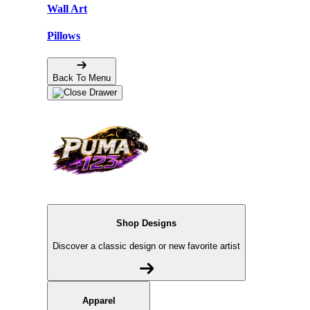
Wall Art
Pillows
Back To Menu
Shop Designs
Discover a classic design or new favorite artist
Apparel