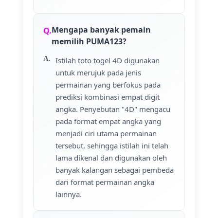
Mengapa banyak pemain
memilih PUMA123?
Istilah toto togel 4D digunakan
untuk merujuk pada jenis
permainan yang berfokus pada
prediksi kombinasi empat digit
angka. Penyebutan "4D" mengacu
pada format empat angka yang
menjadi ciri utama permainan
tersebut, sehingga istilah ini telah
lama dikenal dan digunakan oleh
banyak kalangan sebagai pembeda
dari format permainan angka
lainnya.