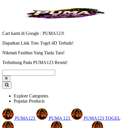
Cari kami di Google : PUMA123!
Dapatkan Link Toto Togel 4D Terbaik!
Nikmati Fasilitas Yang Tiada Tara!
Terhubung Pada PUMA123 Resmi!
Explore Categories
Popular Products
PUMA123
PUMA 123
PUMA123 TOGEL