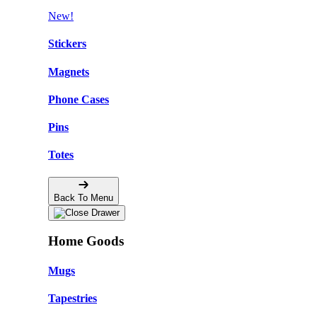
New!
Stickers
Magnets
Phone Cases
Pins
Totes
Back To Menu
Home Goods
Mugs
Tapestries