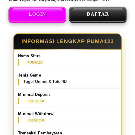
LOGIN
DAFTAR
INFORMASI LENGKAP PUMA123
Nama Situs
PUMA123
Jenis Game
Togel Online & Toto 4D
Minimal Deposit
IDR 10,000
Minimal Withdraw
IDR 50,000
Transaksi Pembayaran