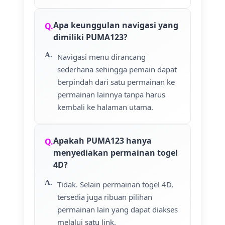
Apa keunggulan navigasi yang
dimiliki PUMA123?
Navigasi menu dirancang
sederhana sehingga pemain dapat
berpindah dari satu permainan ke
permainan lainnya tanpa harus
kembali ke halaman utama.
Apakah PUMA123 hanya
menyediakan permainan togel
4D?
Tidak. Selain permainan togel 4D,
tersedia juga ribuan pilihan
permainan lain yang dapat diakses
melalui satu link.