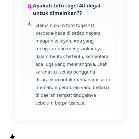
Apakah toto togel 4D ilegal
untuk dimainkan??
Status hukum toto togel 4D
berbeda-beda di setiap negara
maupun wilayah. Ada yang
mengatur dan mengizinkannya
dalam bentuk tertentu, sementara
ada juga yang melarangnya. Oleh
karena itu, setiap pengguna
disarankan untuk memahami serta
mematuhi peraturan yang berlaku
di daerah tempat tinggalnya
sebelum berpartisipasi.