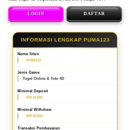
LOGIN
DAFTAR
INFORMASI LENGKAP PUMA123
Nama Situs
PUMA123
Jenis Game
Togel Online & Toto 4D
Minimal Deposit
IDR 10,000
Minimal Withdraw
IDR 50,000
Transaksi Pembayaran