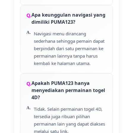
Apa keunggulan navigasi yang
dimiliki PUMA123?
Navigasi menu dirancang
sederhana sehingga pemain dapat
berpindah dari satu permainan ke
permainan lainnya tanpa harus
kembali ke halaman utama.
Apakah PUMA123 hanya
menyediakan permainan togel
4D?
Tidak. Selain permainan togel 4D,
tersedia juga ribuan pilihan
permainan lain yang dapat diakses
melalui satu link.