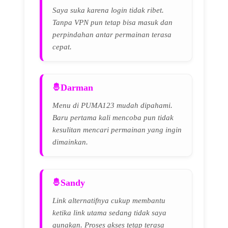
Saya suka karena login tidak ribet.
Tanpa VPN pun tetap bisa masuk dan
perpindahan antar permainan terasa
cepat.
Darman
Menu di PUMA123 mudah dipahami.
Baru pertama kali mencoba pun tidak
kesulitan mencari permainan yang ingin
dimainkan.
Sandy
Link alternatifnya cukup membantu
ketika link utama sedang tidak saya
gunakan. Proses akses tetap terasa