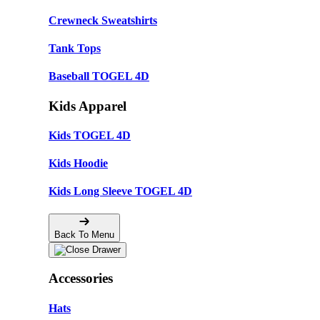
Crewneck Sweatshirts
Tank Tops
Baseball TOGEL 4D
Kids Apparel
Kids TOGEL 4D
Kids Hoodie
Kids Long Sleeve TOGEL 4D
Back To Menu
Accessories
Hats