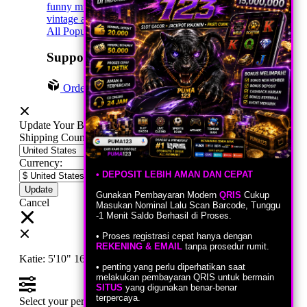
funny
music
anime
movies
television
sports
sci-fi
vintage
animals
drinks
food
politics
All Popular Designs
Support
Order Status
FAQ
Contact Us
Update Your Browsing Preferences
Shipping Country:
Currency:
• DEPOSIT LEBIH AMAN DAN CEPAT
Gunakan Pembayaran Modern
QRIS
Cukup
Cancel
Masukan Nominal Lalu Scan Barcode, Tunggu
-1 Menit Saldo Berhasil di Proses.
• Proses registrasi cepat hanya dengan
REKENING & EMAIL
tanpa prosedur rumit.
Katie:
5'10"
160
• penting yang perlu diperhatikan saat
melakukan pembayaran QRIS untuk bermain
SITUS
yang digunakan benar-benar
terpercaya.
Select your person: