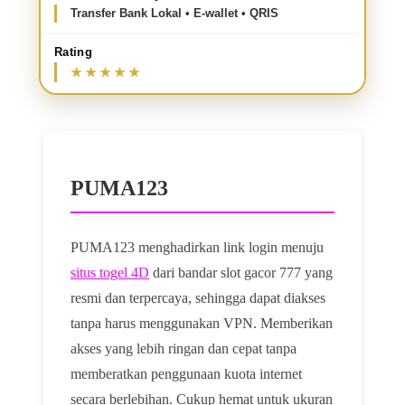
Transfer Bank Lokal • E-wallet • QRIS
Rating
PUMA123
PUMA123 menghadirkan link login menuju
situs togel 4D
dari bandar slot gacor 777 yang
resmi dan terpercaya, sehingga dapat diakses
tanpa harus menggunakan VPN. Memberikan
akses yang lebih ringan dan cepat tanpa
memberatkan penggunaan kuota internet
secara berlebihan. Cukup hemat untuk ukuran