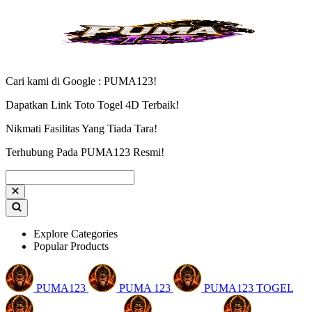
Cari kami di Google : PUMA123!
Dapatkan Link Toto Togel 4D Terbaik!
Nikmati Fasilitas Yang Tiada Tara!
Terhubung Pada PUMA123 Resmi!
Explore Categories
Popular Products
PUMA123
PUMA 123
PUMA123 TOGEL