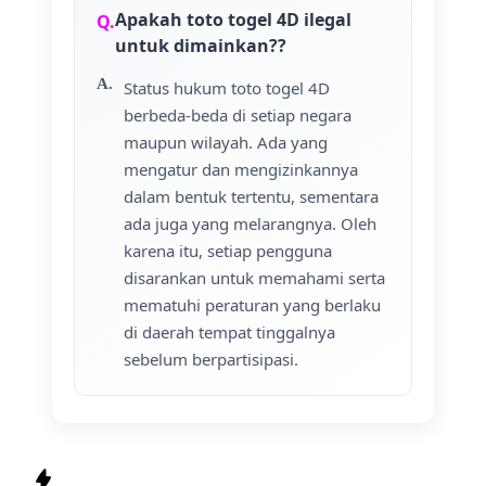
Apakah toto togel 4D ilegal
untuk dimainkan??
Status hukum toto togel 4D
berbeda-beda di setiap negara
maupun wilayah. Ada yang
mengatur dan mengizinkannya
dalam bentuk tertentu, sementara
ada juga yang melarangnya. Oleh
karena itu, setiap pengguna
disarankan untuk memahami serta
mematuhi peraturan yang berlaku
di daerah tempat tinggalnya
sebelum berpartisipasi.