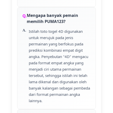
Mengapa banyak pemain
memilih PUMA123?
Istilah toto togel 4D digunakan
untuk merujuk pada jenis
permainan yang berfokus pada
prediksi kombinasi empat digit
angka. Penyebutan "4D" mengacu
pada format empat angka yang
menjadi ciri utama permainan
tersebut, sehingga istilah ini telah
lama dikenal dan digunakan oleh
banyak kalangan sebagai pembeda
dari format permainan angka
lainnya.