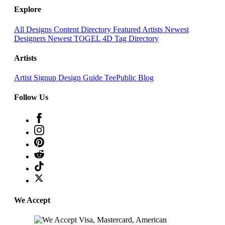
Explore
All Designs
Content Directory
Featured Artists
Newest
Designers
Newest TOGEL 4D
Tag Directory
Artists
Artist Signup
Design Guide
TeePublic Blog
Follow Us
We Accept