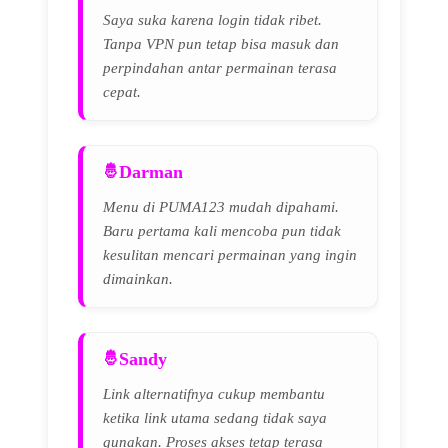
Saya suka karena login tidak ribet.
Tanpa VPN pun tetap bisa masuk dan
perpindahan antar permainan terasa
cepat.
Darman
Menu di PUMA123 mudah dipahami.
Baru pertama kali mencoba pun tidak
kesulitan mencari permainan yang ingin
dimainkan.
Sandy
Link alternatifnya cukup membantu
ketika link utama sedang tidak saya
gunakan. Proses akses tetap terasa