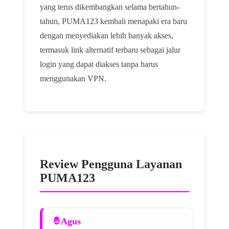
yang terus dikembangkan selama bertahun-
tahun, PUMA123 kembali menapaki era baru
dengan menyediakan lebih banyak akses,
termasuk link alternatif terbaru sebagai jalur
login yang dapat diakses tanpa harus
menggunakan VPN.
Review Pengguna Layanan
PUMA123
Agus