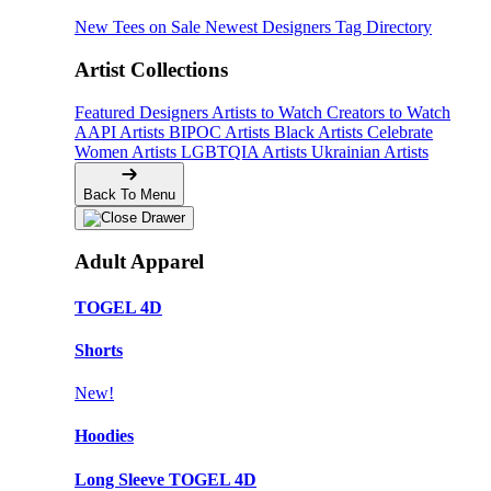
New Tees on Sale
Newest Designers
Tag Directory
Artist Collections
Featured Designers
Artists to Watch
Creators to Watch
AAPI Artists
BIPOC Artists
Black Artists
Celebrate
Women Artists
LGBTQIA Artists
Ukrainian Artists
Back To Menu
Adult Apparel
TOGEL 4D
Shorts
New!
Hoodies
Long Sleeve TOGEL 4D