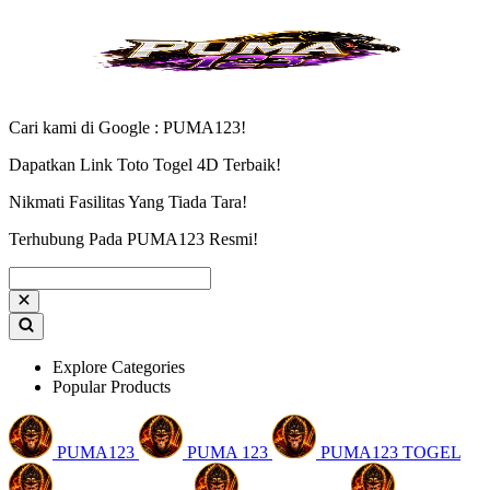
Cari kami di Google : PUMA123!
Dapatkan Link Toto Togel 4D Terbaik!
Nikmati Fasilitas Yang Tiada Tara!
Terhubung Pada PUMA123 Resmi!
Explore Categories
Popular Products
PUMA123
PUMA 123
PUMA123 TOGEL