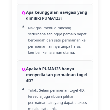
Apa keunggulan navigasi yang
dimiliki PUMA123?
Navigasi menu dirancang
sederhana sehingga pemain dapat
berpindah dari satu permainan ke
permainan lainnya tanpa harus
kembali ke halaman utama.
Apakah PUMA123 hanya
menyediakan permainan togel
4D?
Tidak. Selain permainan togel 4D,
tersedia juga ribuan pilihan
permainan lain yang dapat diakses
melalui satu link.