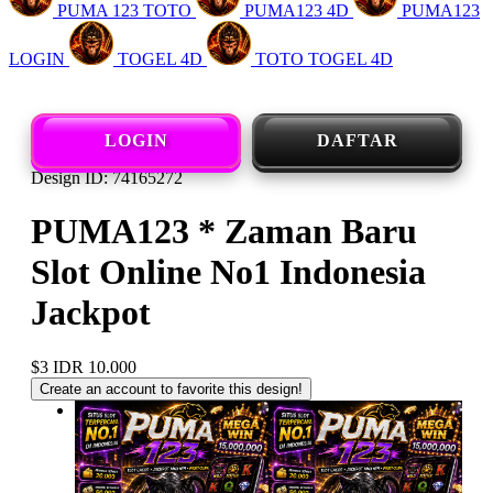
PUMA 123 TOTO
PUMA123 4D
PUMA123
LOGIN
TOGEL 4D
TOTO TOGEL 4D
LOGIN
DAFTAR
Design ID: 74165272
PUMA123 * Zaman Baru
Slot Online No1 Indonesia
Jackpot
$3
IDR 10.000
Create an account to favorite this design!