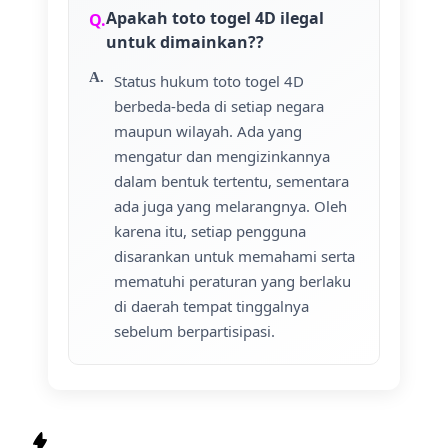
Apakah toto togel 4D ilegal
untuk dimainkan??
Status hukum toto togel 4D
berbeda-beda di setiap negara
maupun wilayah. Ada yang
mengatur dan mengizinkannya
dalam bentuk tertentu, sementara
ada juga yang melarangnya. Oleh
karena itu, setiap pengguna
disarankan untuk memahami serta
mematuhi peraturan yang berlaku
di daerah tempat tinggalnya
sebelum berpartisipasi.