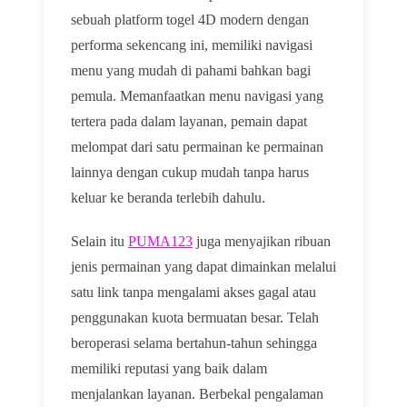
sebuah platform togel 4D modern dengan
performa sekencang ini, memiliki navigasi
menu yang mudah di pahami bahkan bagi
pemula. Memanfaatkan menu navigasi yang
tertera pada dalam layanan, pemain dapat
melompat dari satu permainan ke permainan
lainnya dengan cukup mudah tanpa harus
keluar ke beranda terlebih dahulu.
Selain itu
PUMA123
juga menyajikan ribuan
jenis permainan yang dapat dimainkan melalui
satu link tanpa mengalami akses gagal atau
penggunakan kuota bermuatan besar. Telah
beroperasi selama bertahun-tahun sehingga
memiliki reputasi yang baik dalam
menjalankan layanan. Berbekal pengalaman