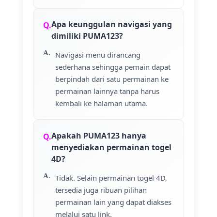
Apa keunggulan navigasi yang
dimiliki PUMA123?
Navigasi menu dirancang
sederhana sehingga pemain dapat
berpindah dari satu permainan ke
permainan lainnya tanpa harus
kembali ke halaman utama.
Apakah PUMA123 hanya
menyediakan permainan togel
4D?
Tidak. Selain permainan togel 4D,
tersedia juga ribuan pilihan
permainan lain yang dapat diakses
melalui satu link.