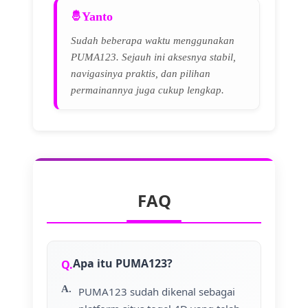
Yanto
Sudah beberapa waktu menggunakan
PUMA123. Sejauh ini aksesnya stabil,
navigasinya praktis, dan pilihan
permainannya juga cukup lengkap.
FAQ
Apa itu PUMA123?
PUMA123 sudah dikenal sebagai