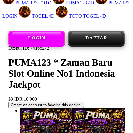
PUMA 123 TOTO
PUMA123 4D
PUMA123
LOGIN
TOGEL 4D
TOTO TOGEL 4D
LOGIN
DAFTAR
Design ID: 74165272
PUMA123 * Zaman Baru
Slot Online No1 Indonesia
Jackpot
$3
IDR 10.000
Create an account to favorite this design!