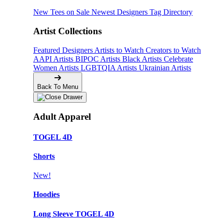
New Tees on Sale
Newest Designers
Tag Directory
Artist Collections
Featured Designers
Artists to Watch
Creators to Watch
AAPI Artists
BIPOC Artists
Black Artists
Celebrate
Women Artists
LGBTQIA Artists
Ukrainian Artists
Back To Menu
Adult Apparel
TOGEL 4D
Shorts
New!
Hoodies
Long Sleeve TOGEL 4D