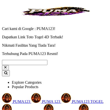
Cari kami di Google : PUMA123!
Dapatkan Link Toto Togel 4D Terbaik!
Nikmati Fasilitas Yang Tiada Tara!
Terhubung Pada PUMA123 Resmi!
Explore Categories
Popular Products
PUMA123
PUMA 123
PUMA123 TOGEL