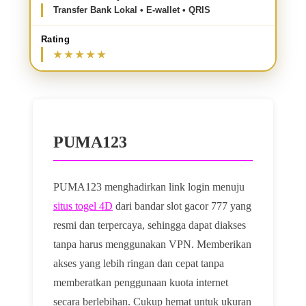
Transfer Bank Lokal • E-wallet • QRIS
Rating
PUMA123
PUMA123 menghadirkan link login menuju
situs togel 4D
dari bandar slot gacor 777 yang
resmi dan terpercaya, sehingga dapat diakses
tanpa harus menggunakan VPN. Memberikan
akses yang lebih ringan dan cepat tanpa
memberatkan penggunaan kuota internet
secara berlebihan. Cukup hemat untuk ukuran