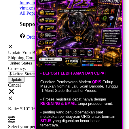
funny
music
anime
movies
television
sports
sci-fi
vintage
animals
drinks
food
politics
All Popular Designs
Support
Order Status
FAQ
Contact Us
Update Your Browsing Preferences
Shipping Country:
Currency:
• DEPOSIT LEBIH AMAN DAN CEPAT
Gunakan Pembayaran Modern
QRIS
Cukup
Cancel
Masukan Nominal Lalu Scan Barcode, Tunggu
-1 Menit Saldo Berhasil di Proses.
• Proses registrasi cepat hanya dengan
REKENING & EMAIL
tanpa prosedur rumit.
Katie:
5'10"
160
• penting yang perlu diperhatikan saat
melakukan pembayaran QRIS untuk bermain
SITUS
yang digunakan benar-benar
terpercaya.
Select your person: