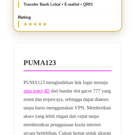
Transfer Bank Lokal • E-wallet • QRIS
Rating
PUMA123
PUMA123 menghadirkan link login menuju
situs togel 4D
dari bandar slot gacor 777 yang
resmi dan terpercaya, sehingga dapat diakses
tanpa harus menggunakan VPN. Memberikan
akses yang lebih ringan dan cepat tanpa
memberatkan penggunaan kuota internet
secara berlebihan. Cukup hemat untuk ukuran