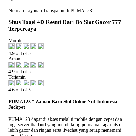
Nikmati
Layanan
Transparan di
PUMA123!
Situs Togel 4D Resmi Dari Bo Slot Gacor 777
Terpercaya
Murah!
4.9 out of 5
Aman
4.9 out of 5
Terjamin
4.6 out of 5
PUMA123 * Zaman Baru Slot Online No1 Indonesia
Jackpot
PUMA123 dapat di akses melalui mobile dengan cepat dan
juga server thailand yang mendukung permainan agar bisa
lebih gacor dan ringan serta livechat yang setiap menemani
anda 24 jam.