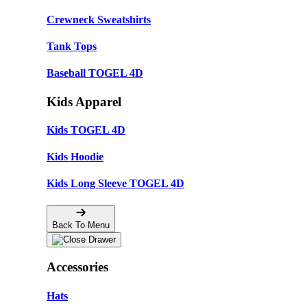
Crewneck Sweatshirts
Tank Tops
Baseball TOGEL 4D
Kids Apparel
Kids TOGEL 4D
Kids Hoodie
Kids Long Sleeve TOGEL 4D
Back To Menu
Accessories
Hats