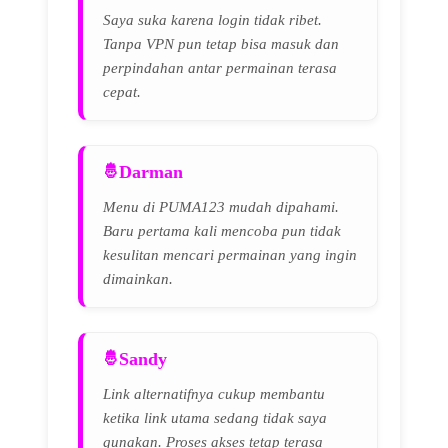
Saya suka karena login tidak ribet.
Tanpa VPN pun tetap bisa masuk dan
perpindahan antar permainan terasa
cepat.
Darman
Menu di PUMA123 mudah dipahami.
Baru pertama kali mencoba pun tidak
kesulitan mencari permainan yang ingin
dimainkan.
Sandy
Link alternatifnya cukup membantu
ketika link utama sedang tidak saya
gunakan. Proses akses tetap terasa