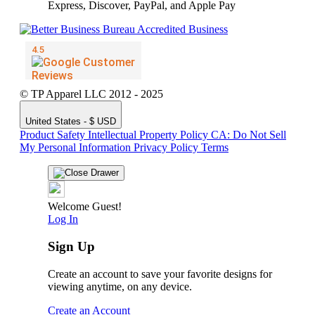
© TP Apparel LLC 2012 - 2025
United States - $ USD
Product Safety
Intellectual Property Policy
CA: Do Not Sell
My Personal Information
Privacy Policy
Terms
Welcome Guest!
Log In
Sign Up
Create an account to save your favorite designs for
viewing anytime, on any device.
Create an Account