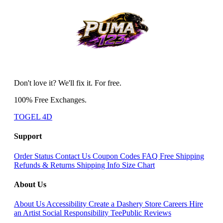
Don't love it? We'll fix it. For free.
100% Free Exchanges.
TOGEL 4D
Support
Order Status
Contact Us
Coupon Codes
FAQ
Free Shipping
Refunds & Returns
Shipping Info
Size Chart
About Us
About Us
Accessibility
Create a Dashery Store
Careers
Hire
an Artist
Social Responsibility
TeePublic Reviews