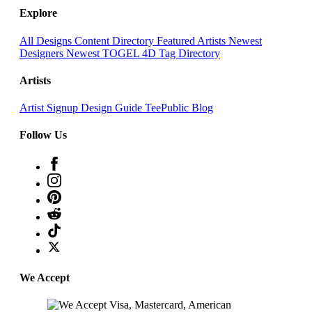
Explore
All Designs
Content Directory
Featured Artists
Newest
Designers
Newest TOGEL 4D
Tag Directory
Artists
Artist Signup
Design Guide
TeePublic Blog
Follow Us
We Accept