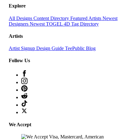
Explore
All Designs
Content Directory
Featured Artists
Newest
Designers
Newest TOGEL 4D
Tag Directory
Artists
Artist Signup
Design Guide
TeePublic Blog
Follow Us
We Accept