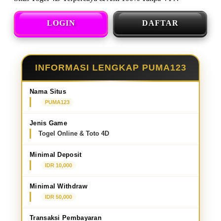
LOGIN
DAFTAR
INFORMASI LENGKAP PUMA123
Nama Situs
PUMA123
Jenis Game
Togel Online & Toto 4D
Minimal Deposit
IDR 10,000
Minimal Withdraw
IDR 50,000
Transaksi Pembayaran