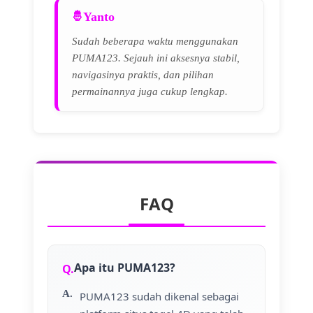
Yanto
Sudah beberapa waktu menggunakan
PUMA123. Sejauh ini aksesnya stabil,
navigasinya praktis, dan pilihan
permainannya juga cukup lengkap.
FAQ
Apa itu PUMA123?
PUMA123 sudah dikenal sebagai