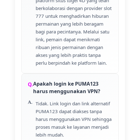
platform situs togel 4D yang telah
berkolaborasi dengan provider slot
777 untuk menghadirkan hiburan
permainan yang lebih beragam
bagi para pecintanya. Melalui satu
link, pemain dapat menikmati
ribuan jenis permainan dengan
akses yang lebih praktis tanpa
perlu berpindah ke platform lain.
Apakah login ke PUMA123
harus menggunakan VPN?
Tidak. Link login dan link alternatif
PUMA123 dapat diakses tanpa
harus menggunakan VPN sehingga
proses masuk ke layanan menjadi
lebih mudah.