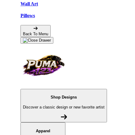
Wall Art
Pillows
Back To Menu
Shop Designs
Discover a classic design or new favorite artist
Apparel