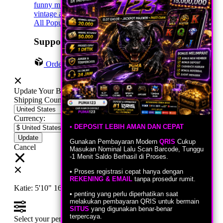
funny
music
anime
movies
television
sports
sci-fi
vintage
animals
drinks
food
politics
All Popular Designs
Support
Order Status
FAQ
Contact Us
Update Your Browsing Preferences
Shipping Country:
Currency:
• DEPOSIT LEBIH AMAN DAN CEPAT
Gunakan Pembayaran Modern
QRIS
Cukup
Cancel
Masukan Nominal Lalu Scan Barcode, Tunggu
-1 Menit Saldo Berhasil di Proses.
• Proses registrasi cepat hanya dengan
REKENING & EMAIL
tanpa prosedur rumit.
Katie:
5'10"
160
• penting yang perlu diperhatikan saat
melakukan pembayaran QRIS untuk bermain
SITUS
yang digunakan benar-benar
terpercaya.
Select your person: