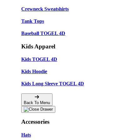
Crewneck Sweatshirts
Tank Tops
Baseball TOGEL 4D
Kids Apparel
Kids TOGEL 4D
Kids Hoodie
Kids Long Sleeve TOGEL 4D
Back To Menu
Accessories
Hats