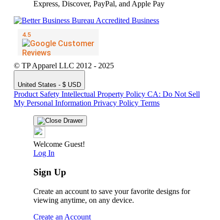
© TP Apparel LLC 2012 - 2025
United States - $ USD
Product Safety
Intellectual Property Policy
CA: Do Not Sell
My Personal Information
Privacy Policy
Terms
Welcome Guest!
Log In
Sign Up
Create an account to save your favorite designs for
viewing anytime, on any device.
Create an Account