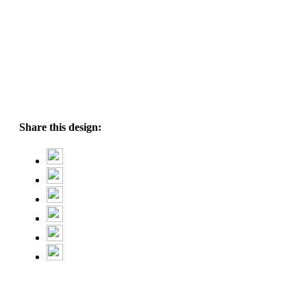
Share this design: