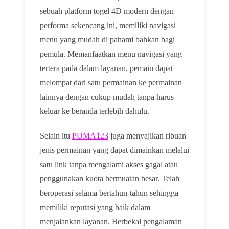
sebuah platform togel 4D modern dengan
performa sekencang ini, memiliki navigasi
menu yang mudah di pahami bahkan bagi
pemula. Memanfaatkan menu navigasi yang
tertera pada dalam layanan, pemain dapat
melompat dari satu permainan ke permainan
lainnya dengan cukup mudah tanpa harus
keluar ke beranda terlebih dahulu.
Selain itu
PUMA123
juga menyajikan ribuan
jenis permainan yang dapat dimainkan melalui
satu link tanpa mengalami akses gagal atau
penggunakan kuota bermuatan besar. Telah
beroperasi selama bertahun-tahun sehingga
memiliki reputasi yang baik dalam
menjalankan layanan. Berbekal pengalaman