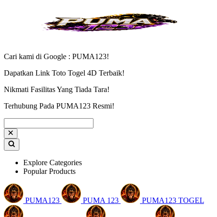
Cari kami di Google : PUMA123!
Dapatkan Link Toto Togel 4D Terbaik!
Nikmati Fasilitas Yang Tiada Tara!
Terhubung Pada PUMA123 Resmi!
Explore Categories
Popular Products
PUMA123
PUMA 123
PUMA123 TOGEL