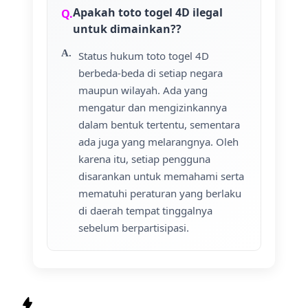
Apakah toto togel 4D ilegal
untuk dimainkan??
Status hukum toto togel 4D
berbeda-beda di setiap negara
maupun wilayah. Ada yang
mengatur dan mengizinkannya
dalam bentuk tertentu, sementara
ada juga yang melarangnya. Oleh
karena itu, setiap pengguna
disarankan untuk memahami serta
mematuhi peraturan yang berlaku
di daerah tempat tinggalnya
sebelum berpartisipasi.