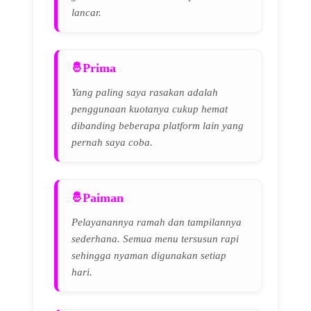
lancar.
Prima
Yang paling saya rasakan adalah
penggunaan kuotanya cukup hemat
dibanding beberapa platform lain yang
pernah saya coba.
Paiman
Pelayanannya ramah dan tampilannya
sederhana. Semua menu tersusun rapi
sehingga nyaman digunakan setiap
hari.