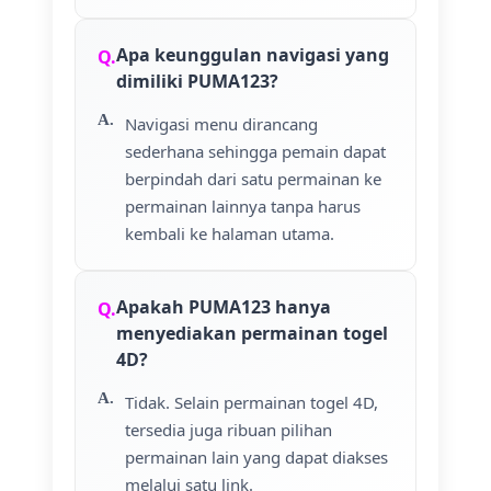
Apa keunggulan navigasi yang
dimiliki PUMA123?
Navigasi menu dirancang
sederhana sehingga pemain dapat
berpindah dari satu permainan ke
permainan lainnya tanpa harus
kembali ke halaman utama.
Apakah PUMA123 hanya
menyediakan permainan togel
4D?
Tidak. Selain permainan togel 4D,
tersedia juga ribuan pilihan
permainan lain yang dapat diakses
melalui satu link.