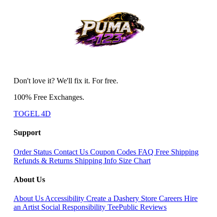
Don't love it? We'll fix it. For free.
100% Free Exchanges.
TOGEL 4D
Support
Order Status
Contact Us
Coupon Codes
FAQ
Free Shipping
Refunds & Returns
Shipping Info
Size Chart
About Us
About Us
Accessibility
Create a Dashery Store
Careers
Hire
an Artist
Social Responsibility
TeePublic Reviews