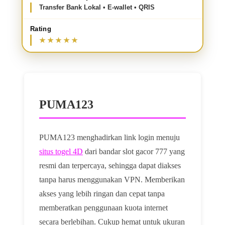
Transfer Bank Lokal • E-wallet • QRIS
Rating
PUMA123
PUMA123 menghadirkan link login menuju
situs togel 4D
dari bandar slot gacor 777 yang
resmi dan terpercaya, sehingga dapat diakses
tanpa harus menggunakan VPN. Memberikan
akses yang lebih ringan dan cepat tanpa
memberatkan penggunaan kuota internet
secara berlebihan. Cukup hemat untuk ukuran