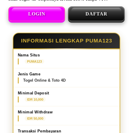
LOGIN
DAFTAR
INFORMASI LENGKAP PUMA123
Nama Situs
PUMA123
Jenis Game
Togel Online & Toto 4D
Minimal Deposit
IDR 10,000
Minimal Withdraw
IDR 50,000
Transaksi Pembayaran