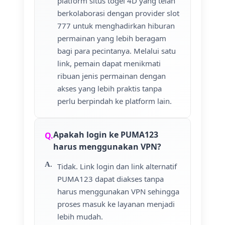
platform situs togel 4D yang telah
berkolaborasi dengan provider slot
777 untuk menghadirkan hiburan
permainan yang lebih beragam
bagi para pecintanya. Melalui satu
link, pemain dapat menikmati
ribuan jenis permainan dengan
akses yang lebih praktis tanpa
perlu berpindah ke platform lain.
Apakah login ke PUMA123
harus menggunakan VPN?
Tidak. Link login dan link alternatif
PUMA123 dapat diakses tanpa
harus menggunakan VPN sehingga
proses masuk ke layanan menjadi
lebih mudah.