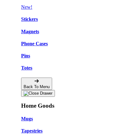
New!
Stickers
Magnets
Phone Cases
Pins
Totes
Back To Menu
Home Goods
Mugs
Tapestries