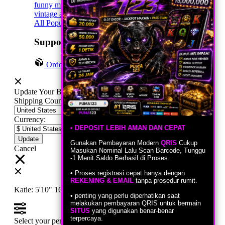
funny
music
anime
movies
television
sports
sci-fi
vintage
animals
drinks
food
politics
All Popular Designs
Support
Order Status
FAQ
Contact Us
Update Your Browsing Preferences
Shipping Country:
Currency:
• DEPOSIT LEBIH AMAN DAN CEPAT
Gunakan Pembayaran Modern
QRIS
Cukup
Cancel
Masukan Nominal Lalu Scan Barcode, Tunggu
-1 Menit Saldo Berhasil di Proses.
• Proses registrasi cepat hanya dengan
REKENING & EMAIL
tanpa prosedur rumit.
Katie:
5'10"
160
• penting yang perlu diperhatikan saat
melakukan pembayaran QRIS untuk bermain
SITUS
yang digunakan benar-benar
terpercaya.
Select your person: