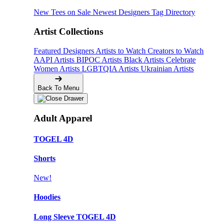
New Tees on Sale
Newest Designers
Tag Directory
Artist Collections
Featured Designers
Artists to Watch
Creators to Watch
AAPI Artists
BIPOC Artists
Black Artists
Celebrate
Women Artists
LGBTQIA Artists
Ukrainian Artists
Back To Menu
Adult Apparel
TOGEL 4D
Shorts
New!
Hoodies
Long Sleeve TOGEL 4D