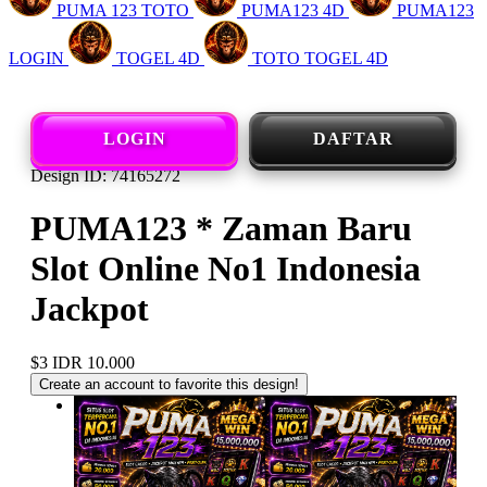
PUMA 123 TOTO
PUMA123 4D
PUMA123
LOGIN
TOGEL 4D
TOTO TOGEL 4D
LOGIN
DAFTAR
Design ID: 74165272
PUMA123 * Zaman Baru
Slot Online No1 Indonesia
Jackpot
$3
IDR 10.000
Create an account to favorite this design!