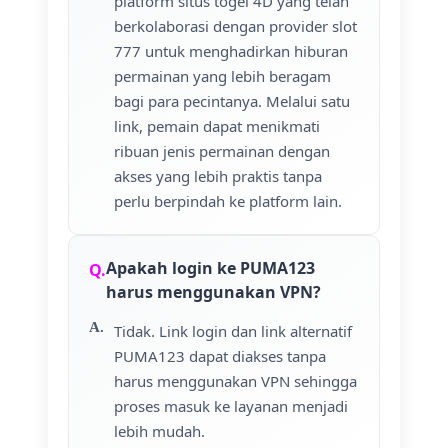
platform situs togel 4D yang telah
berkolaborasi dengan provider slot
777 untuk menghadirkan hiburan
permainan yang lebih beragam
bagi para pecintanya. Melalui satu
link, pemain dapat menikmati
ribuan jenis permainan dengan
akses yang lebih praktis tanpa
perlu berpindah ke platform lain.
Apakah login ke PUMA123
harus menggunakan VPN?
Tidak. Link login dan link alternatif
PUMA123 dapat diakses tanpa
harus menggunakan VPN sehingga
proses masuk ke layanan menjadi
lebih mudah.