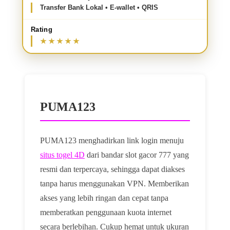
Transfer Bank Lokal • E-wallet • QRIS
Rating
PUMA123
PUMA123 menghadirkan link login menuju
situs togel 4D
dari bandar slot gacor 777 yang
resmi dan terpercaya, sehingga dapat diakses
tanpa harus menggunakan VPN. Memberikan
akses yang lebih ringan dan cepat tanpa
memberatkan penggunaan kuota internet
secara berlebihan. Cukup hemat untuk ukuran