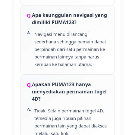
Apa keunggulan navigasi yang
dimiliki PUMA123?
Navigasi menu dirancang
sederhana sehingga pemain dapat
berpindah dari satu permainan ke
permainan lainnya tanpa harus
kembali ke halaman utama.
Apakah PUMA123 hanya
menyediakan permainan togel
4D?
Tidak. Selain permainan togel 4D,
tersedia juga ribuan pilihan
permainan lain yang dapat diakses
melalui satu link.