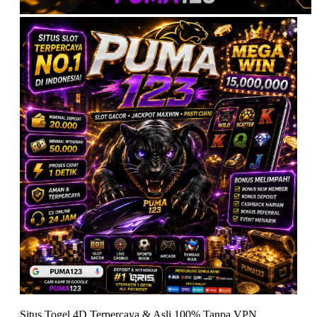
Situs Togel 4D Terpercaya & Asli 100% Tanpa VPN