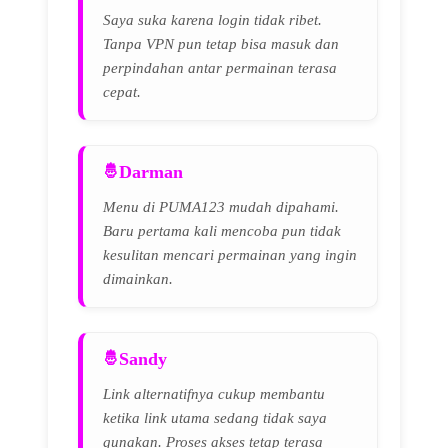
Saya suka karena login tidak ribet.
Tanpa VPN pun tetap bisa masuk dan
perpindahan antar permainan terasa
cepat.
Darman
Menu di PUMA123 mudah dipahami.
Baru pertama kali mencoba pun tidak
kesulitan mencari permainan yang ingin
dimainkan.
Sandy
Link alternatifnya cukup membantu
ketika link utama sedang tidak saya
gunakan. Proses akses tetap terasa