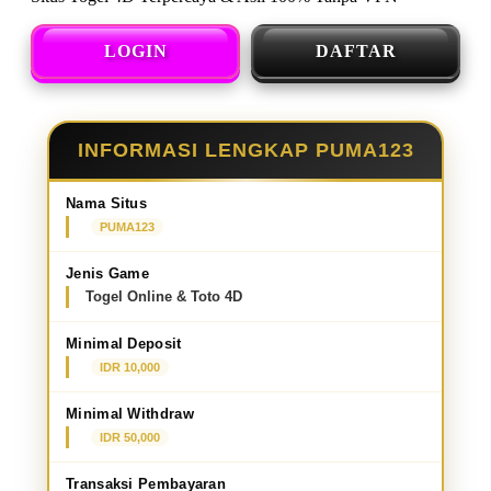
LOGIN
DAFTAR
INFORMASI LENGKAP PUMA123
Nama Situs
PUMA123
Jenis Game
Togel Online & Toto 4D
Minimal Deposit
IDR 10,000
Minimal Withdraw
IDR 50,000
Transaksi Pembayaran