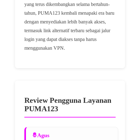
yang terus dikembangkan selama bertahun-
tahun, PUMA123 kembali menapaki era baru
dengan menyediakan lebih banyak akses,
termasuk link alternatif terbaru sebagai jalur
login yang dapat diakses tanpa harus
menggunakan VPN.
Review Pengguna Layanan
PUMA123
Agus