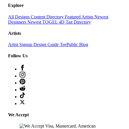
Explore
All Designs
Content Directory
Featured Artists
Newest
Designers
Newest TOGEL 4D
Tag Directory
Artists
Artist Signup
Design Guide
TeePublic Blog
Follow Us
We Accept