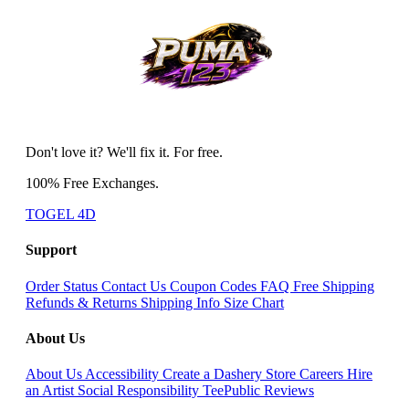
Don't love it? We'll fix it. For free.
100% Free Exchanges.
TOGEL 4D
Support
Order Status
Contact Us
Coupon Codes
FAQ
Free Shipping
Refunds & Returns
Shipping Info
Size Chart
About Us
About Us
Accessibility
Create a Dashery Store
Careers
Hire
an Artist
Social Responsibility
TeePublic Reviews