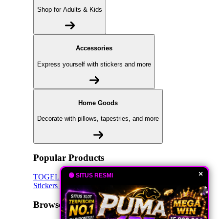
Shop for Adults & Kids
Accessories
Express yourself with stickers and more
Home Goods
Decorate with pillows, tapestries, and more
Popular Products
×
🟢 SITUS RESMI
TOGEL 4D
Shorts
Hoodies
Hats
Kids TOGEL 4D
Stickers
Tank Tops
Mugs
Browse All Topics