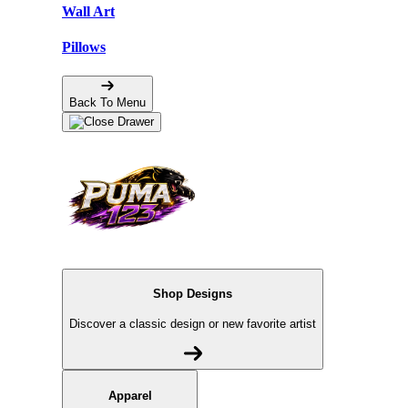
Wall Art
Pillows
Back To Menu
Shop Designs
Discover a classic design or new favorite artist
Apparel