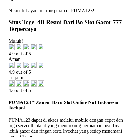
Nikmati
Layanan
Transparan di
PUMA123!
Situs Togel 4D Resmi Dari Bo Slot Gacor 777
Terpercaya
Murah!
4.9 out of 5
Aman
4.9 out of 5
Terjamin
4.6 out of 5
PUMA123 * Zaman Baru Slot Online No1 Indonesia
Jackpot
PUMA123 dapat di akses melalui mobile dengan cepat dan
juga server thailand yang mendukung permainan agar bisa
lebih gacor dan ringan serta livechat yang setiap menemani
anda 24 jam.