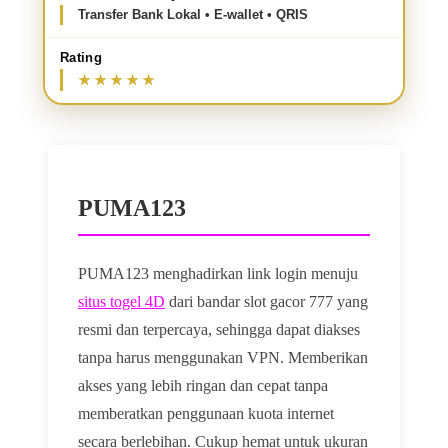
Transfer Bank Lokal • E-wallet • QRIS
Rating
PUMA123
PUMA123 menghadirkan link login menuju
situs togel 4D
dari bandar slot gacor 777 yang
resmi dan terpercaya, sehingga dapat diakses
tanpa harus menggunakan VPN. Memberikan
akses yang lebih ringan dan cepat tanpa
memberatkan penggunaan kuota internet
secara berlebihan. Cukup hemat untuk ukuran