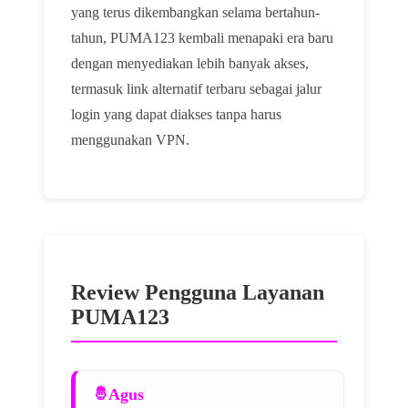
yang terus dikembangkan selama bertahun-
tahun, PUMA123 kembali menapaki era baru
dengan menyediakan lebih banyak akses,
termasuk link alternatif terbaru sebagai jalur
login yang dapat diakses tanpa harus
menggunakan VPN.
Review Pengguna Layanan
PUMA123
Agus