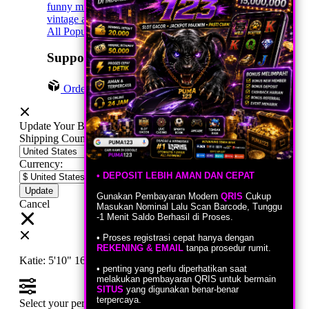
funny
music
anime
movies
television
sports
sci-fi
vintage
animals
drinks
food
politics
All Popular Designs
Support
Order Status
FAQ
Contact Us
Update Your Browsing Preferences
Shipping Country:
Currency:
• DEPOSIT LEBIH AMAN DAN CEPAT
Gunakan Pembayaran Modern
QRIS
Cukup
Cancel
Masukan Nominal Lalu Scan Barcode, Tunggu
-1 Menit Saldo Berhasil di Proses.
• Proses registrasi cepat hanya dengan
REKENING & EMAIL
tanpa prosedur rumit.
Katie:
5'10"
160
• penting yang perlu diperhatikan saat
melakukan pembayaran QRIS untuk bermain
SITUS
yang digunakan benar-benar
terpercaya.
Select your person: