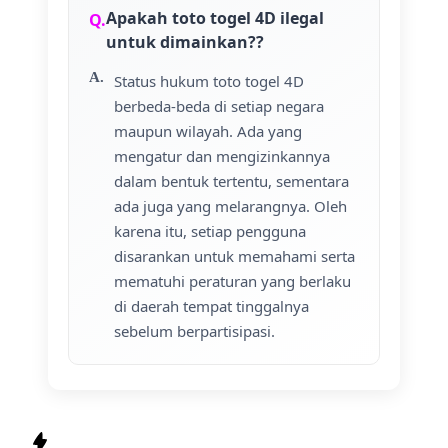
Apakah toto togel 4D ilegal
untuk dimainkan??
Status hukum toto togel 4D
berbeda-beda di setiap negara
maupun wilayah. Ada yang
mengatur dan mengizinkannya
dalam bentuk tertentu, sementara
ada juga yang melarangnya. Oleh
karena itu, setiap pengguna
disarankan untuk memahami serta
mematuhi peraturan yang berlaku
di daerah tempat tinggalnya
sebelum berpartisipasi.