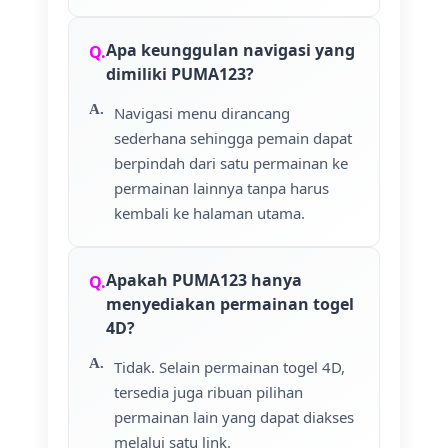
Apa keunggulan navigasi yang
dimiliki PUMA123?
Navigasi menu dirancang
sederhana sehingga pemain dapat
berpindah dari satu permainan ke
permainan lainnya tanpa harus
kembali ke halaman utama.
Apakah PUMA123 hanya
menyediakan permainan togel
4D?
Tidak. Selain permainan togel 4D,
tersedia juga ribuan pilihan
permainan lain yang dapat diakses
melalui satu link.