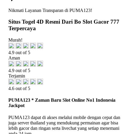
Nikmati
Layanan
Transparan di
PUMA123!
Situs Togel 4D Resmi Dari Bo Slot Gacor 777
Terpercaya
Murah!
4.9 out of 5
Aman
4.9 out of 5
Terjamin
4.6 out of 5
PUMA123 * Zaman Baru Slot Online No1 Indonesia
Jackpot
PUMA123 dapat di akses melalui mobile dengan cepat dan
juga server thailand yang mendukung permainan agar bisa
lebih gacor dan ringan serta livechat yang setiap menemani
anda 24 jam.