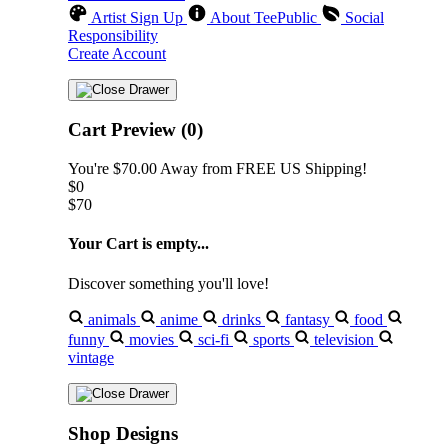
Artist Sign Up
About TeePublic
Social
Responsibility
Create Account
Cart Preview (0)
You're
$70.00
Away from
FREE US Shipping!
$0
$70
Your Cart is empty...
Discover something you'll love!
animals
anime
drinks
fantasy
food
funny
movies
sci-fi
sports
television
vintage
Shop Designs