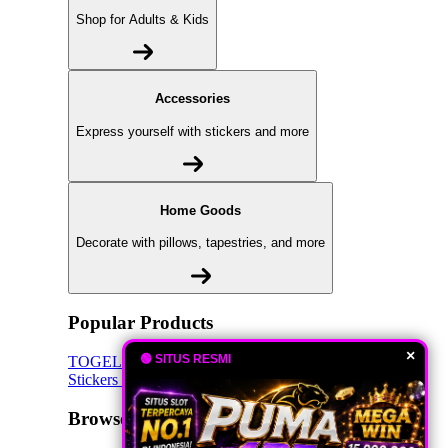
Shop for Adults & Kids
Accessories
Express yourself with stickers and more
Home Goods
Decorate with pillows, tapestries, and more
Popular Products
×
🟢 SITUS RESMI
TOGEL 4D
Shorts
Hoodies
Hats
Kids TOGEL 4D
Stickers
Tank Tops
Mugs
Browse All Topics