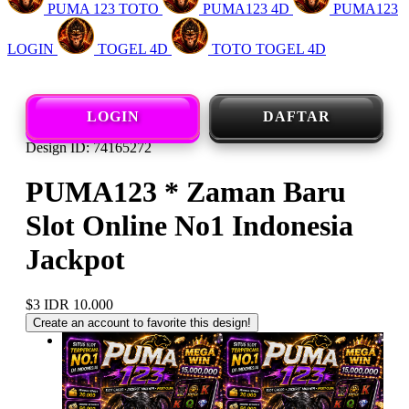
PUMA 123 TOTO
PUMA123 4D
PUMA123
LOGIN
TOGEL 4D
TOTO TOGEL 4D
LOGIN
DAFTAR
Design ID: 74165272
PUMA123 * Zaman Baru
Slot Online No1 Indonesia
Jackpot
$3
IDR 10.000
Create an account to favorite this design!