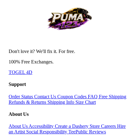
Don't love it? We'll fix it. For free.
100% Free Exchanges.
TOGEL 4D
Support
Order Status
Contact Us
Coupon Codes
FAQ
Free Shipping
Refunds & Returns
Shipping Info
Size Chart
About Us
About Us
Accessibility
Create a Dashery Store
Careers
Hire
an Artist
Social Responsibility
TeePublic Reviews