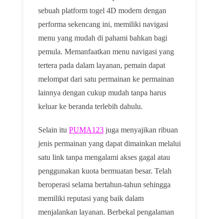
sebuah platform togel 4D modern dengan
performa sekencang ini, memiliki navigasi
menu yang mudah di pahami bahkan bagi
pemula. Memanfaatkan menu navigasi yang
tertera pada dalam layanan, pemain dapat
melompat dari satu permainan ke permainan
lainnya dengan cukup mudah tanpa harus
keluar ke beranda terlebih dahulu.
Selain itu
PUMA123
juga menyajikan ribuan
jenis permainan yang dapat dimainkan melalui
satu link tanpa mengalami akses gagal atau
penggunakan kuota bermuatan besar. Telah
beroperasi selama bertahun-tahun sehingga
memiliki reputasi yang baik dalam
menjalankan layanan. Berbekal pengalaman