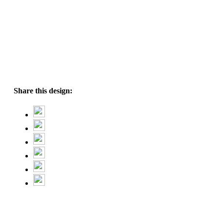
Share this design: