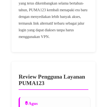
yang terus dikembangkan selama bertahun-
tahun, PUMA123 kembali menapaki era baru
dengan menyediakan lebih banyak akses,
termasuk link alternatif terbaru sebagai jalur
login yang dapat diakses tanpa harus
menggunakan VPN.
Review Pengguna Layanan
PUMA123
Agus