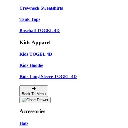
Crewneck Sweatshirts
Tank Tops
Baseball TOGEL 4D
Kids Apparel
Kids TOGEL 4D
Kids Hoodie
Kids Long Sleeve TOGEL 4D
Back To Menu
Accessories
Hats