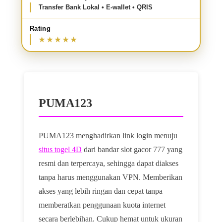
Transfer Bank Lokal • E-wallet • QRIS
Rating
PUMA123
PUMA123 menghadirkan link login menuju
situs togel 4D
dari bandar slot gacor 777 yang
resmi dan terpercaya, sehingga dapat diakses
tanpa harus menggunakan VPN. Memberikan
akses yang lebih ringan dan cepat tanpa
memberatkan penggunaan kuota internet
secara berlebihan. Cukup hemat untuk ukuran