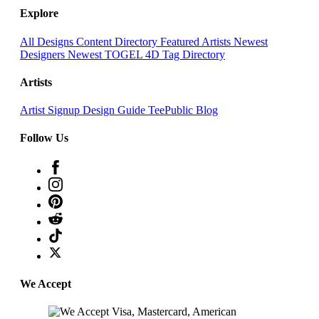
Explore
All Designs
Content Directory
Featured Artists
Newest
Designers
Newest TOGEL 4D
Tag Directory
Artists
Artist Signup
Design Guide
TeePublic Blog
Follow Us
We Accept