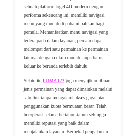
sebuah platform togel 4D modern dengan
performa sekencang ini, memiliki navigasi
menu yang mudah di pahami bahkan bagi
pemula. Memanfaatkan menu navigasi yang
tertera pada dalam layanan, pemain dapat
melompat dari satu permainan ke permainan
lainnya dengan cukup mudah tanpa harus
keluar ke beranda terlebih dahulu.
Selain itu
PUMA123
juga menyajikan ribuan
jenis permainan yang dapat dimainkan melalui
satu link tanpa mengalami akses gagal atau
penggunakan kuota bermuatan besar. Telah
beroperasi selama bertahun-tahun sehingga
memiliki reputasi yang baik dalam
menjalankan layanan. Berbekal pengalaman