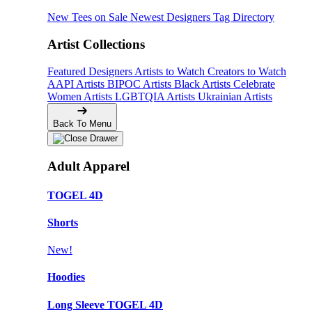
New Tees on Sale
Newest Designers
Tag Directory
Artist Collections
Featured Designers
Artists to Watch
Creators to Watch
AAPI Artists
BIPOC Artists
Black Artists
Celebrate
Women Artists
LGBTQIA Artists
Ukrainian Artists
Back To Menu
Adult Apparel
TOGEL 4D
Shorts
New!
Hoodies
Long Sleeve TOGEL 4D