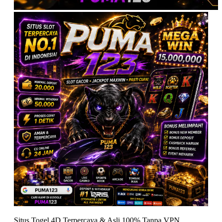
Situs Togel 4D Terpercaya & Asli 100% Tanpa VPN