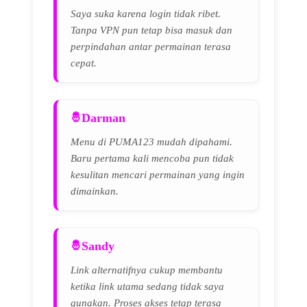
Saya suka karena login tidak ribet.
Tanpa VPN pun tetap bisa masuk dan
perpindahan antar permainan terasa
cepat.
Darman
Menu di PUMA123 mudah dipahami.
Baru pertama kali mencoba pun tidak
kesulitan mencari permainan yang ingin
dimainkan.
Sandy
Link alternatifnya cukup membantu
ketika link utama sedang tidak saya
gunakan. Proses akses tetap terasa