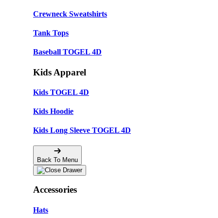
Crewneck Sweatshirts
Tank Tops
Baseball TOGEL 4D
Kids Apparel
Kids TOGEL 4D
Kids Hoodie
Kids Long Sleeve TOGEL 4D
Back To Menu
Accessories
Hats