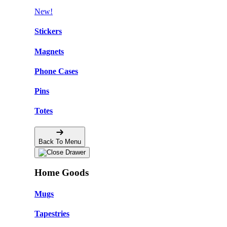
New!
Stickers
Magnets
Phone Cases
Pins
Totes
Back To Menu
Home Goods
Mugs
Tapestries