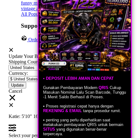
funny
music
anime
movies
television
sports
sci-fi
vintage
animals
drinks
food
politics
All Popular Designs
Support
Order Status
FAQ
Contact Us
Update Your Browsing Preferences
Shipping Country:
Currency:
• DEPOSIT LEBIH AMAN DAN CEPAT
Gunakan Pembayaran Modern
QRIS
Cukup
Cancel
Masukan Nominal Lalu Scan Barcode, Tunggu
-1 Menit Saldo Berhasil di Proses.
• Proses registrasi cepat hanya dengan
REKENING & EMAIL
tanpa prosedur rumit.
Katie:
5'10"
160
• penting yang perlu diperhatikan saat
melakukan pembayaran QRIS untuk bermain
SITUS
yang digunakan benar-benar
terpercaya.
Select your person: