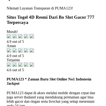
Nikmati
Layanan
Transparan di
PUMA123!
Situs Togel 4D Resmi Dari Bo Slot Gacor 777
Terpercaya
Murah!
4.9 out of 5
Aman
4.9 out of 5
Terjamin
4.6 out of 5
PUMA123 * Zaman Baru Slot Online No1 Indonesia
Jackpot
PUMA123 dapat di akses melalui mobile dengan cepat dan
juga server thailand yang mendukung permainan agar bisa
lebih gacor dan ringan serta livechat yang setiap menemani
anda 24 jam.