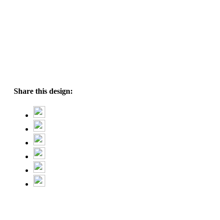
Share this design: