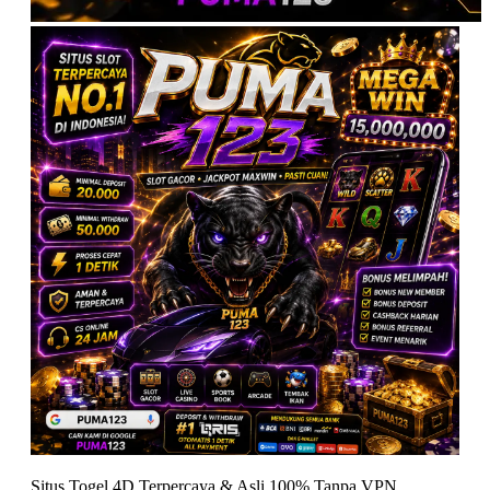
Situs Togel 4D Terpercaya & Asli 100% Tanpa VPN