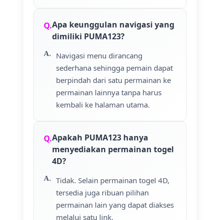
Apa keunggulan navigasi yang
dimiliki PUMA123?
Navigasi menu dirancang
sederhana sehingga pemain dapat
berpindah dari satu permainan ke
permainan lainnya tanpa harus
kembali ke halaman utama.
Apakah PUMA123 hanya
menyediakan permainan togel
4D?
Tidak. Selain permainan togel 4D,
tersedia juga ribuan pilihan
permainan lain yang dapat diakses
melalui satu link.