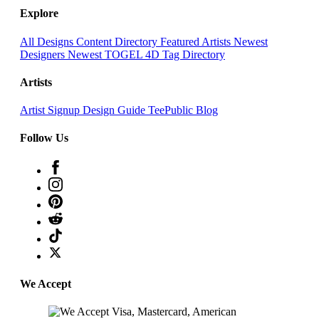
Explore
All Designs
Content Directory
Featured Artists
Newest
Designers
Newest TOGEL 4D
Tag Directory
Artists
Artist Signup
Design Guide
TeePublic Blog
Follow Us
We Accept