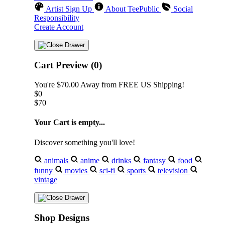
Artist Sign Up
About TeePublic
Social
Responsibility
Create Account
Cart Preview (0)
You're
$70.00
Away from
FREE US Shipping!
$0
$70
Your Cart is empty...
Discover something you'll love!
animals
anime
drinks
fantasy
food
funny
movies
sci-fi
sports
television
vintage
Shop Designs