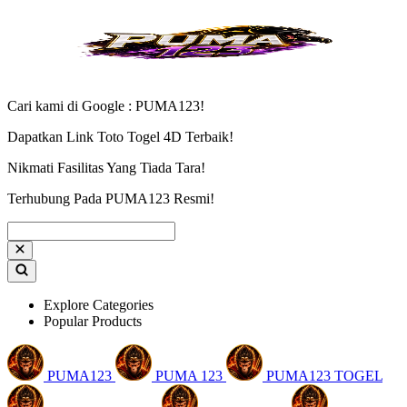
Cari kami di Google : PUMA123!
Dapatkan Link Toto Togel 4D Terbaik!
Nikmati Fasilitas Yang Tiada Tara!
Terhubung Pada PUMA123 Resmi!
Explore Categories
Popular Products
PUMA123
PUMA 123
PUMA123 TOGEL