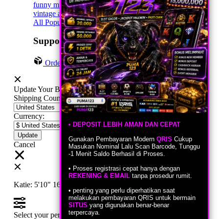
funny
music
anime
movies
television
sports
sci-fi
vintage
animals
drinks
food
politics
All Popular Designs
Support
Order Status
FAQ
Contact Us
Update Your Browsing Preferences
Shipping Country:
Currency:
• DEPOSIT LEBIH AMAN DAN CEPAT
Gunakan Pembayaran Modern
QRIS
Cukup
Cancel
Masukan Nominal Lalu Scan Barcode, Tunggu
-1 Menit Saldo Berhasil di Proses.
• Proses registrasi cepat hanya dengan
REKENING & EMAIL
tanpa prosedur rumit.
Katie:
5'10"
160
• penting yang perlu diperhatikan saat
melakukan pembayaran QRIS untuk bermain
SITUS
yang digunakan benar-benar
terpercaya.
Select your person: