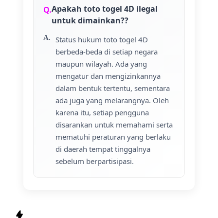
Apakah toto togel 4D ilegal
untuk dimainkan??
Status hukum toto togel 4D
berbeda-beda di setiap negara
maupun wilayah. Ada yang
mengatur dan mengizinkannya
dalam bentuk tertentu, sementara
ada juga yang melarangnya. Oleh
karena itu, setiap pengguna
disarankan untuk memahami serta
mematuhi peraturan yang berlaku
di daerah tempat tinggalnya
sebelum berpartisipasi.