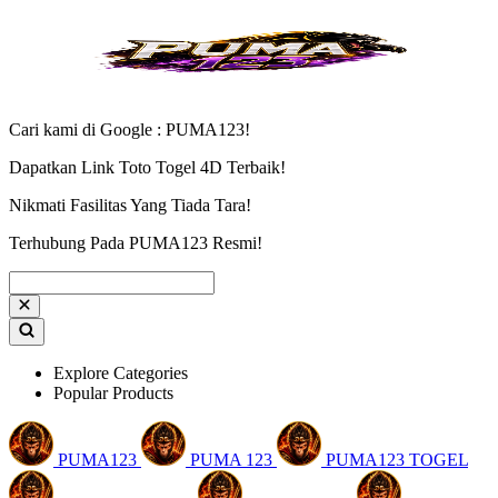
Cari kami di Google : PUMA123!
Dapatkan Link Toto Togel 4D Terbaik!
Nikmati Fasilitas Yang Tiada Tara!
Terhubung Pada PUMA123 Resmi!
Explore Categories
Popular Products
PUMA123
PUMA 123
PUMA123 TOGEL