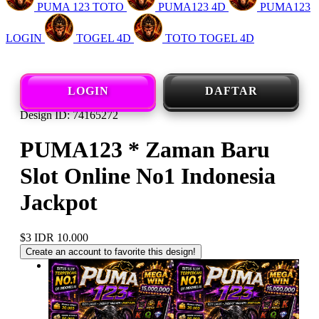
PUMA 123 TOTO
PUMA123 4D
PUMA123
LOGIN
TOGEL 4D
TOTO TOGEL 4D
LOGIN
DAFTAR
Design ID: 74165272
PUMA123 * Zaman Baru
Slot Online No1 Indonesia
Jackpot
$3
IDR 10.000
Create an account to favorite this design!