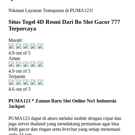
Nikmati
Layanan
Transparan di
PUMA123!
Situs Togel 4D Resmi Dari Bo Slot Gacor 777
Terpercaya
Murah!
4.9 out of 5
Aman
4.9 out of 5
Terjamin
4.6 out of 5
PUMA123 * Zaman Baru Slot Online No1 Indonesia
Jackpot
PUMA123 dapat di akses melalui mobile dengan cepat dan
juga server thailand yang mendukung permainan agar bisa
lebih gacor dan ringan serta livechat yang setiap menemani
anda 24 jam.