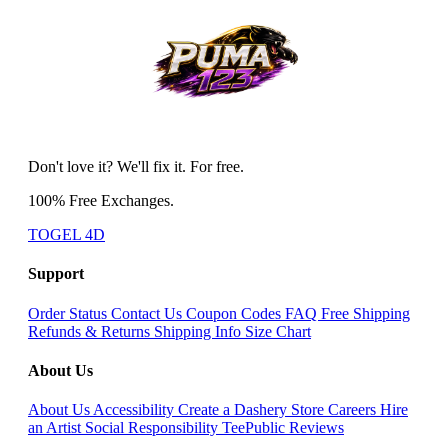
Don't love it? We'll fix it. For free.
100% Free Exchanges.
TOGEL 4D
Support
Order Status
Contact Us
Coupon Codes
FAQ
Free Shipping
Refunds & Returns
Shipping Info
Size Chart
About Us
About Us
Accessibility
Create a Dashery Store
Careers
Hire
an Artist
Social Responsibility
TeePublic Reviews