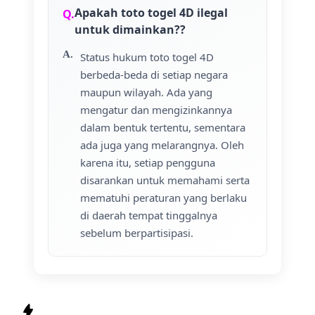
Apakah toto togel 4D ilegal
untuk dimainkan??
Status hukum toto togel 4D
berbeda-beda di setiap negara
maupun wilayah. Ada yang
mengatur dan mengizinkannya
dalam bentuk tertentu, sementara
ada juga yang melarangnya. Oleh
karena itu, setiap pengguna
disarankan untuk memahami serta
mematuhi peraturan yang berlaku
di daerah tempat tinggalnya
sebelum berpartisipasi.