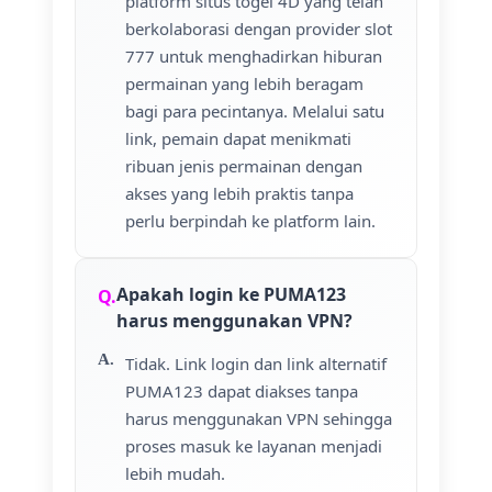
platform situs togel 4D yang telah
berkolaborasi dengan provider slot
777 untuk menghadirkan hiburan
permainan yang lebih beragam
bagi para pecintanya. Melalui satu
link, pemain dapat menikmati
ribuan jenis permainan dengan
akses yang lebih praktis tanpa
perlu berpindah ke platform lain.
Apakah login ke PUMA123
harus menggunakan VPN?
Tidak. Link login dan link alternatif
PUMA123 dapat diakses tanpa
harus menggunakan VPN sehingga
proses masuk ke layanan menjadi
lebih mudah.