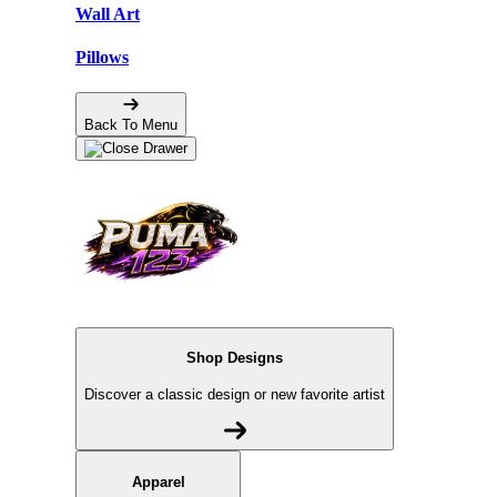
Wall Art
Pillows
Back To Menu
Shop Designs
Discover a classic design or new favorite artist
Apparel