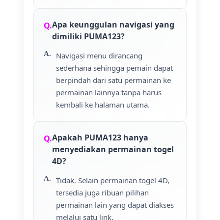
Apa keunggulan navigasi yang
dimiliki PUMA123?
Navigasi menu dirancang
sederhana sehingga pemain dapat
berpindah dari satu permainan ke
permainan lainnya tanpa harus
kembali ke halaman utama.
Apakah PUMA123 hanya
menyediakan permainan togel
4D?
Tidak. Selain permainan togel 4D,
tersedia juga ribuan pilihan
permainan lain yang dapat diakses
melalui satu link.